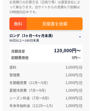
お見積りの計算方法（日割り等）は運営会社によ
って異なります。当サイトからの見積もり依頼は
24時間対応中です。
見積書を依頼
ロング（3ヶ月～6ヶ月未満）
90日以上～180日未満
120,000円～
月額目安
初期費用他
0円〜
賃料
3,000円/日
管理費
1,000円/日
冬期暖房費（11月～5月）
1,000円/日
夏期冷房費（7月〜9月）
1,000円/日
シーズン料金（7月～8月）
1,000円/日
年末年始料金（12/25～1/5）
1,000円/日