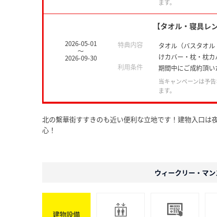
ます。
【タオル・寝具レ
2026-05-01
特典内容
タオル（バスタオル
～
けカバー・枕・枕カ
2026-09-30
利用条件
期間中にご成約頂い
当キャンペーンは予告
ます。
北の繫華街すすきのも近い便利な立地です！建物入口は
心！
ウィークリー・マン
建物設備