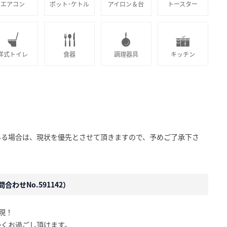
エアコン
ポット･ケトル
アイロン＆台
トースター
洋式トイレ
食器
調理器具
キッチン
ある場合は、現状を優先とさせて頂きますので、予めご了承下さ
合わせNo.591142）
現！
かくお過ごし頂けます。