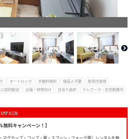
。
り
オートロック
手数料無料
保証人不要
家具付賃貸
法人契約歓迎
出張・研修向け
日当り良好
テレワーク・在宅勤務可
CAMPAIGN
ル無料キャンペーン！】
・マグカップ・コップ・箸・スプーン・フォーク等）レンタルを無