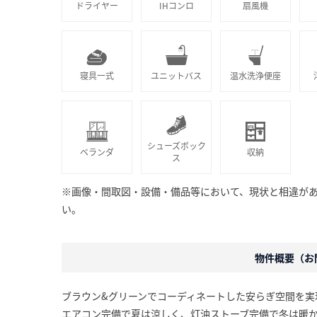
ドライヤー
IHコンロ
扇風機
寝具一式
ユニットバス
温水洗浄便座
シューズボック
ベランダ
収納
ス
※画像・間取図・設備・備品等において、現状と相違が
い。
物件概要（お問
ブラウン&グリーンでコーディネートした安らぎ空間を実
エアコン完備で夏は涼しく、灯油ストーブ完備で冬は暖