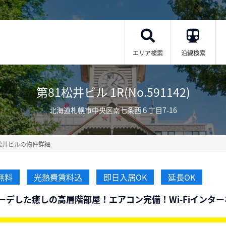
エリア検索
沿線検索
第81松井ビル 1R(No.591142)
北海道札幌市中央区南七条西６丁目7-16
松井ビルの物件詳細
無料
光熱費賃料込
即日入居OK
延長OK
デした癒しの高層階部屋！エアコン完備！Wi-Fiインタ