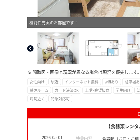
機能性充実のお部屋です！
※ 間取図・画像と現況が異なる場合は現況を優先します
女性向け
駅近
インターネット無料
wifiあり
駐車場あ
禁煙ルーム
カード決済OK
上階･眺望抜群
学生向け
病院近く
特急対応可
【食器類レンタ
2026-05-01
特典内容
食器類（お皿・お椀