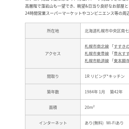
高層階で藻岩山も一望でき、眺望&日当り良好なお部屋と
24時間営業スーパーマーケットやコンビニエンス等の周
所在地
北海道札幌市中央区南七条
札幌市南北線
「
すすき
アクセス
札幌市東豊線
「
豊水す
札幌市軌道線
「
東本願
間取り
1R リビング*キッチン
築年数
1984年 1月 築42年
面積
20m²
インターネット
あり(無料) Wi-Fiあり