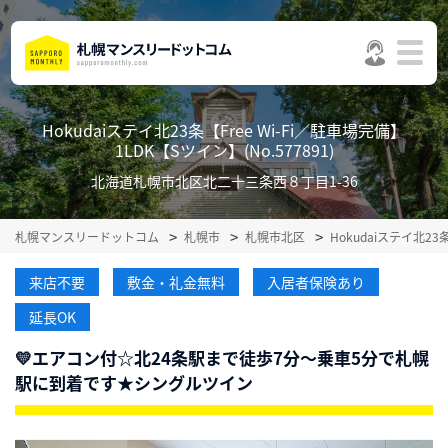
Hokudaiステイ北23条【Free Wi-Fi／駐車場完備】
1LDK【Sツイン】(No.577891)
北海道札幌市北区北二十三条西８丁目1-36
札幌マンスリードットコム
札幌市
札幌市北区
Hokudaiステイ北23
来店不要
敷金・礼金無料
入居者保険あり
延長OK
💛エアコン付☆北24条駅まで徒歩7分～乗車5分で札幌
駅に到着です★シングルツイン