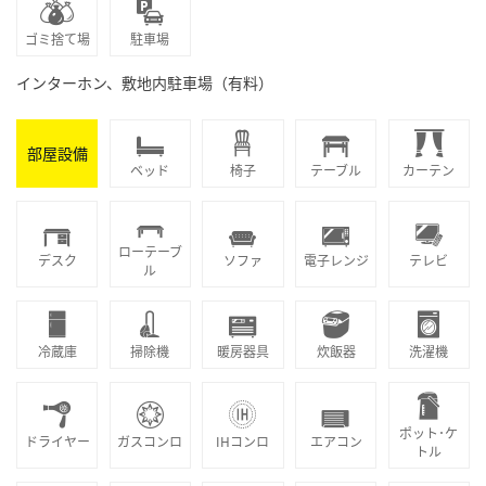
ゴミ捨て場
駐車場
インターホン、敷地内駐車場（有料）
部屋設備
ベッド
椅子
テーブル
カーテン
ローテーブ
デスク
ソファ
電子レンジ
テレビ
ル
冷蔵庫
掃除機
暖房器具
炊飯器
洗濯機
ポット･ケ
ドライヤー
ガスコンロ
IHコンロ
エアコン
トル