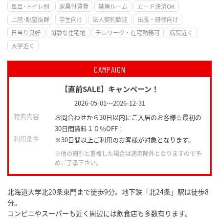
風呂･トイレ別
家具付賃貸
禁煙ルーム
カード決済OK
上階･眺望抜群
学生向け
法人契約歓迎
出張・研修向け
日当り良好
閑静な住宅地
テレワーク・在宅勤務可
病院近く
大学近く
CAMPAIGN
【直前SALE】キャンペーン！
2026-05-01
～
2026-12-31
特典内容
お問合わせから30日以内にご入居のお客様☆最初の
30日間賃料１０％OFF！
利用条件
※30日間以上ご利用のお客様が対象となります。
※他の割引と重複した場合は適用除外となりますので予
めご了承下さい。
北海道大学北20条東門まで徒歩9分。地下鉄「北24条」駅は徒歩8
分。
コンビニやスーパーも近く周辺には飲食店も多数有ります。