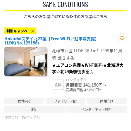
SAME CONDITIONS
こちらのお部屋に似ている条件のお部屋はこちら
割引キャンペーン
Hokudaiステイ北23条【Free Wi-Fi／駐車場完備】
1LDK(No.125156)
お気
に入
札幌市北区
1LDK
36.1m²
1999年11月
り登
録
築
北２４条
★エアコン完備★Wi-Fi無料★北海道大
学☆北24条駅徒歩圏☆
ロングステイ
月額目安 141,150円～
賃料
初期費用他 43,890円～
女性向け
ファミリー向け
同棲向け
駅近
インターネット無料
運営会社：
Fit合同会社