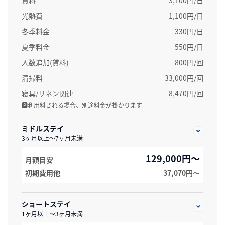
光熱費
1,100円/日
冬季料金
330円/日
夏季料金
550円/日
人数追加(賃料)
800円/回
清掃料
33,000円/回
寝具/リネン関連
8,470円/回
🅿利用料される場合、別途料金が掛かります
ミドルステイ
3ヶ月以上～7ヶ月未満
129,000円～
月額目安
初期費用他
37,070円〜
ショートステイ
1ヶ月以上～3ヶ月未満