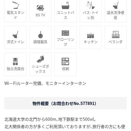
電気スタン
ユニットバ
バス･トイ
温水洗浄便
BS TV
ド
ス
レ別
座
フローリン
洋式トイレ
調理器具
キッチン
ベランダ
グ
シューズボ
独立洗面台
収納
ックス
Wi－Fiルーター完備、モニターインターホン
物件概要（お問合わせNo.577891）
北海道大学の北門から600m､地下鉄駅まで500㎡｡
北大関係者の方が多くご利用頂いておりますが､旅行者の方にも便