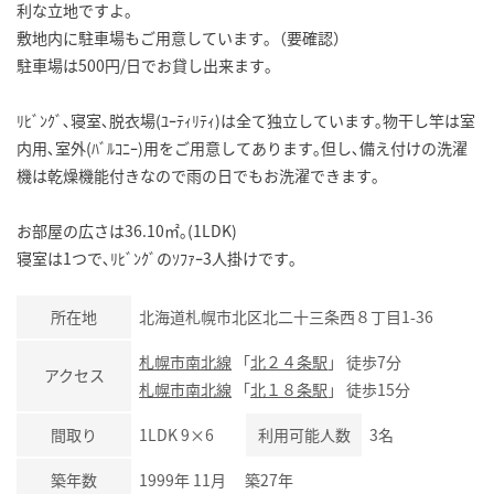
利な立地ですよ｡
敷地内に駐車場もご用意しています｡（要確認）
駐車場は500円/日でお貸し出来ます｡
ﾘﾋﾞﾝｸﾞ､寝室､脱衣場(ﾕｰﾃｨﾘﾃｨ)は全て独立しています｡物干し竿は室
内用､室外(ﾊﾞﾙｺﾆｰ)用をご用意してあります｡但し､備え付けの洗濯
機は乾燥機能付きなので雨の日でもお洗濯できます｡
お部屋の広さは36.10㎡｡(1LDK)
寝室は1つで､ﾘﾋﾞﾝｸﾞのｿﾌｧｰ3人掛けです｡
所在地
北海道札幌市北区北二十三条西８丁目1-36
札幌市南北線
「
北２４条駅
」 徒歩7分
アクセス
札幌市南北線
「
北１８条駅
」 徒歩15分
間取り
1LDK 9×6
利用可能人数
3名
築年数
1999年 11月 築27年