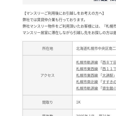
【マンスリーご利用後にお引越しをお考えの方へ】
弊社では賃貸仲介業も行っております。
弊社マンスリー物件をご利用頂いたお客様には、『札幌
マンスリー居室に滞在しながら引越し先をお探しの方は
所在地
北海道札幌市中央区南二
札幌市軌道線
「
西８丁
札幌市東西線
「
西１１
アクセス
札幌市東西線
「
大通駅
札幌市南北線
「
すすき
札幌市軌道線
「
資生館
間取り
1K