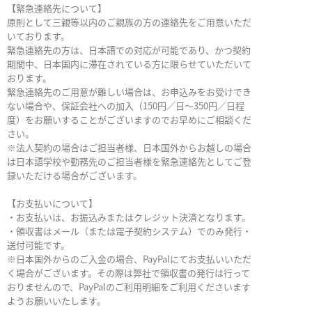
【緊急連絡先について】
原則として三親等以内のご親族の方の連絡先をご用意いただ
いております。
緊急連絡先の方は、日本語での対応が可能であり、かつ契約
期間中、日本国内に滞在されている方に限らせていただいて
おります。
緊急連絡先のご用意が難しい場合は、お申込みをお受けでき
ない場合や、保証会社への加入（150円／日～350円／日程
度）をお願いすることがございますのでお早めにご相談くだ
さい。
※法人契約の場合はご担当者様、日本国外からお越しの場合
は日本語学校や勤務先のご担当者様を緊急連絡先としてご登
録いただける場合がございます。
【お支払いについて】
・お支払いは、お振込みまたはクレジット決済となります。
・領収書はメール（または電子契約システム）でのみ発行・
送付可能です。
※日本国外からのご入金の場合、PayPalにてお支払いいただ
く場合がございます。その際は弊社で領収書の発行は行って
おりませんので、PayPalのご利用明細をご利用くださいます
ようお願いいたします。