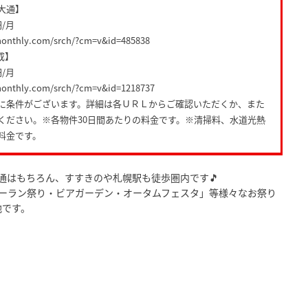
大通】
円/月
monthly.com/srch/?cm=v&id=485838
成】
円/月
monthly.com/srch/?cm=v&id=1218737
に条件がございます。詳細は各ＵＲＬからご確認いただくか、また
ください。※各物件30日間あたりの料金です。※清掃料、水道光熱
料金です。
通はもちろん、すすきのや札幌駅も徒歩圏内です🎵
ーラン祭り・ビアガーデン・オータムフェスタ」等様々なお祭り
地です。