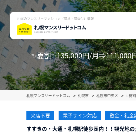
札幌のマンスリーマンション（家具・家電付）情報
✨夏割✨135,000円/月⇒111
札幌マンスリードットコム
札幌市
札幌市中央区
✨夏割
来店不要
電子サイン対応
敷金・礼金
すすきの・大通・札幌駅徒歩圏内！！観光地の