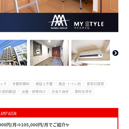
。
ック
手数料無料
保証人不要
風呂･トイレ別
家具付賃貸
人契約歓迎
出張・研修向け
日当り良好
賃料交渉可
CAMPAIGN
00円/月⇒105,000円/月でご紹介✨