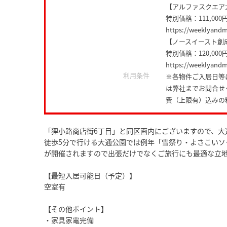
【アルファスクエア
特別価格：111,000
https://weeklyand
【ノースイースト創
特別価格：120,000
https://weeklyand
利用条件
※各物件ご入居日等
は弊社までお問合せ
費（上限有）込みの
「狸小路商店街6丁目」と同区画内にございますので、大
徒歩5分で行ける大通公園では例年「雪祭り・よさこいソ
が開催されますので出張だけでなくご旅行にも最適な立
【最短入居可能日（予定）】
空室有
【その他ポイント】
・家具家電完備