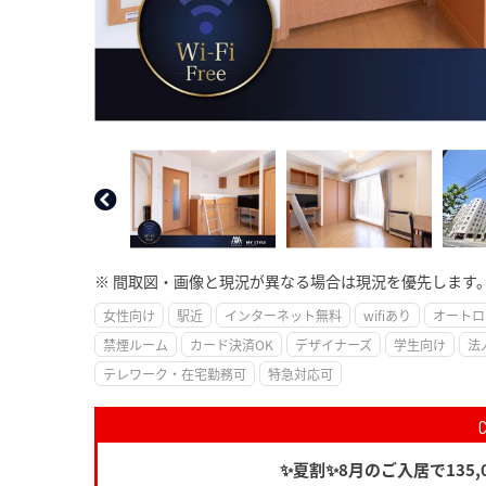
※ 間取図・画像と現況が異なる場合は現況を優先します
女性向け
駅近
インターネット無料
wifiあり
オートロ
禁煙ルーム
カード決済OK
デザイナーズ
学生向け
法
テレワーク・在宅勤務可
特急対応可
✨夏割✨8月のご入居で135,0