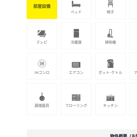
部屋設備
ベッド
椅子
テレビ
冷蔵庫
掃除機
IHコンロ
エアコン
ポット･ケトル
調理器具
フローリング
キッチン
物件概要（お問