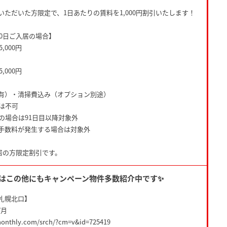
ただいた方限定で、1日あたりの賃料を1,000円割引いたします！
30日ご入居の場合】
,000円
,000円
有）・清掃費込み（オプション別途）
用は不可
の場合は91日目以降対象外
手数料が発生する場合は対象外
入居の方限定割引です。
月はこの他にもキャンペーン物件多数紹介中です✨
札幌北口】
/月
monthly.com/srch/?cm=v&id=725419