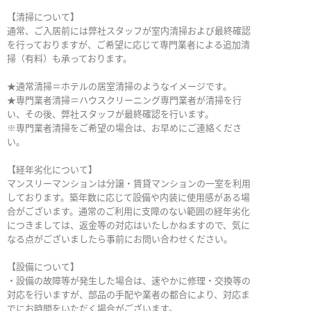
【清掃について】
通常、ご入居前には弊社スタッフが室内清掃および最終確認
を行っておりますが、ご希望に応じて専門業者による追加清
掃（有料）も承っております。
★通常清掃＝ホテルの居室清掃のようなイメージです。
★専門業者清掃＝ハウスクリーニング専門業者が清掃を行
い、その後、弊社スタッフが最終確認を行います。
※専門業者清掃をご希望の場合は、お早めにご連絡くださ
い。
【経年劣化について】
マンスリーマンションは分譲・賃貸マンションの一室を利用
しております。築年数に応じて設備や内装に使用感がある場
合がございます。通常のご利用に支障のない範囲の経年劣化
につきましては、返金等の対応はいたしかねますので、気に
なる点がございましたら事前にお問い合わせください。
【設備について】
・設備の故障等が発生した場合は、速やかに修理・交換等の
対応を行いますが、部品の手配や業者の都合により、対応ま
でにお時間をいただく場合がございます。