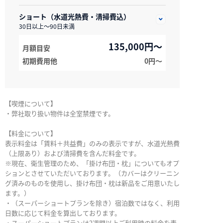
ショート（水道光熱費・清掃費込）
30日以上～90日未満
135,000円～
月額目安
初期費用他
0円〜
【喫煙について】
・弊社取り扱い物件は全室禁煙です。
【料金について】
表示料金は「賃料＋共益費」のみの表示ですが、水道光熱費
（上限あり）および清掃費を含んだ料金です。
※現在、衛生管理のため、「掛け布団・枕」についてもオプ
ションとさせていただいております。（カバーはクリーニン
グ済みのものを使用し、掛け布団・枕は新品をご用意いたし
ます。）
・（スーパーショートプランを除き）宿泊数ではなく、利用
日数に応じて料金を算出しております。
・スーパーショートプランは2週間以上ご利用時の料金を表