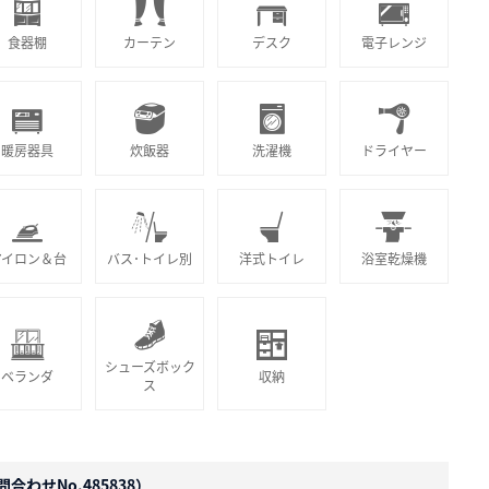
食器棚
カーテン
デスク
電子レンジ
暖房器具
炊飯器
洗濯機
ドライヤー
アイロン＆台
バス･トイレ別
洋式トイレ
浴室乾燥機
シューズボック
ベランダ
収納
ス
合わせNo.485838）