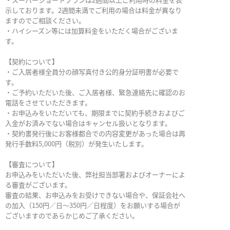
示しております。2週間未満でご利用の場合は料金が異なり
ますのでご相談ください。
・ハイシーズン等には加算料金をいただく場合がございま
す。
【契約について】
・ご入居者様全員分の顔写真付き公的身分証明書が必要で
す。
・ご予約いただいた後、ご入居者様、緊急連絡先に確認のお
電話をさせていただきます。
・お申込みをいただいても、期限までに契約手続きおよびご
入金がお済みでない場合はキャンセル扱いとなります。
・契約書発行後にお客様都合での内容変更があった場合は再
発行手数料5,000円（税別）が発生いたします。
【審査について】
お申込みをいただいた後、弊社担当部署およびオーナーによ
る審査がございます。
審査の結果、お申込みをお受けできない場合や、保証会社へ
の加入（150円／日～350円／日程度）をお願いする場合が
ございますのであらかじめご了承ください。