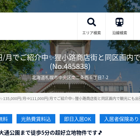
エリア検索
沿線検索
,000円/月でご紹介中✨狸小路商店街と同区画内
(No.485838)
北海道札幌市中央区南二条西６丁目7-2
✨135,000円/月⇒111,000円/月でご紹介中✨狸小路商店街と同区画内で観光にも
無料
光熱費賃料込
即日入居OK
入居者保険あり
大通公園まで徒歩5分の超好立地物件です🎵