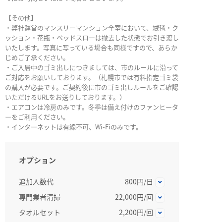
【その他】
・弊社運営のマンスリーマンション全室において、絨毯・ク
ッション・花瓶・ベッドスローは撤去した状態でお引き渡し
いたします。写真に写っている場合も同様ですので、あらか
じめご了承ください。
・ご入居中のゴミ出しにつきましては、市のルールに沿って
ご対応をお願いしております。（札幌市では有料指定ゴミ袋
の購入が必要です。ご契約後に市のゴミ出しルールをご確認
いただけるURLをお送りしております。）
・エアコンは冷房のみです。冬季は備え付けのファンヒータ
ーをご利用ください。
・インターネットは有線不可、Wi-Fiのみです。
オプション
追加人数代
800円/日
専門業者清掃
22,000円/回
タオルセット
2,200円/回