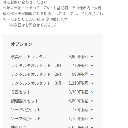
軽にお問い合わせください
※年末年始・雪まつり・GW・お盆期間、その他市内で大規
模な催事等が開催される期間につきましては、特別料金とし
て一日あたり3,300円を別途頂戴します
（対象日はお問合せください）
オプション
寝具セットレンタル
9,900円/回
レンタルタオルセット 1組
770円/回
レンタルタオルセット 2組
990円/回
レンタルタオルセット 3組
1,210円/回
食器セット
3,300円/回
調理器具セット
8,800円/回
ソープ2点セット
770円/回
ソープ3点セット
1,100円/回
駐車料金
1,650円/日