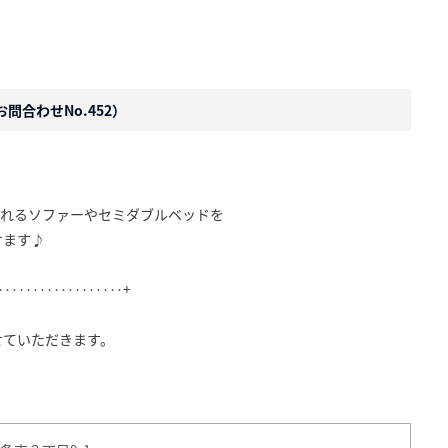
問合わせNo.452）
り座れるソファーやセミダブルベッドを
けます♪
‥‥‥‥‥‥‥‥‥+
せていただきます。