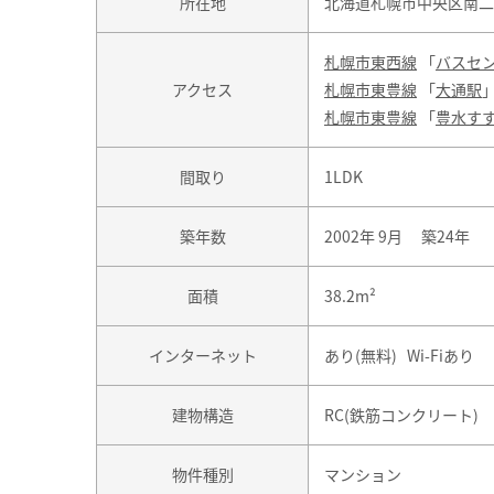
所在地
北海道札幌市中央区南二
札幌市東西線
「
バスセ
アクセス
札幌市東豊線
「
大通駅
札幌市東豊線
「
豊水す
間取り
1LDK
築年数
2002年 9月 築24年
面積
38.2m²
インターネット
あり(無料) Wi-Fiあり
建物構造
RC(鉄筋コンクリート)
物件種別
マンション