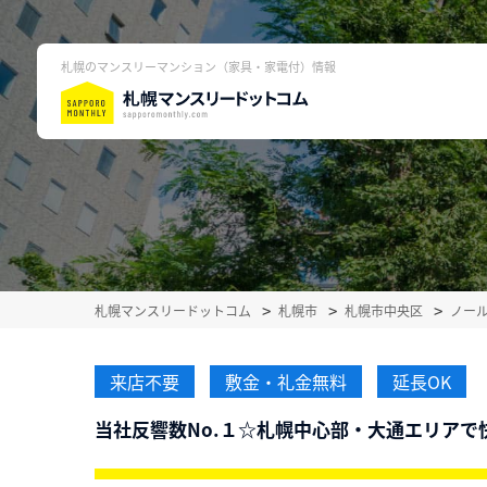
札幌のマンスリーマンション（家具・家電付）情報
札幌マンスリードットコム
札幌市
札幌市中央区
ノー
来店不要
敷金・礼金無料
延長OK
当社反響数No.１☆札幌中心部・大通エリアで