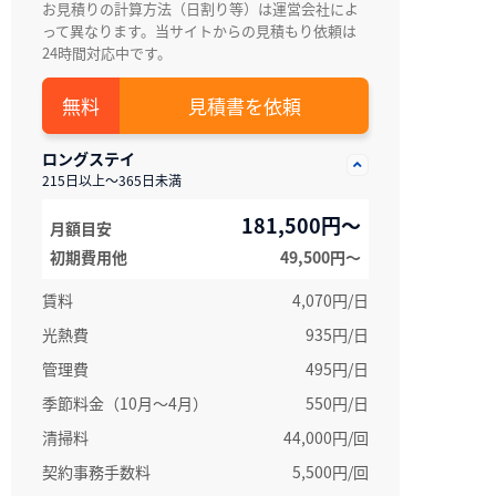
お見積りの計算方法（日割り等）は運営会社によ
って異なります。当サイトからの見積もり依頼は
24時間対応中です。
見積書を依頼
ロングステイ
215日以上～365日未満
181,500円～
月額目安
初期費用他
49,500円〜
賃料
4,070円/日
光熱費
935円/日
管理費
495円/日
季節料金（10月～4月）
550円/日
清掃料
44,000円/回
契約事務手数料
5,500円/回