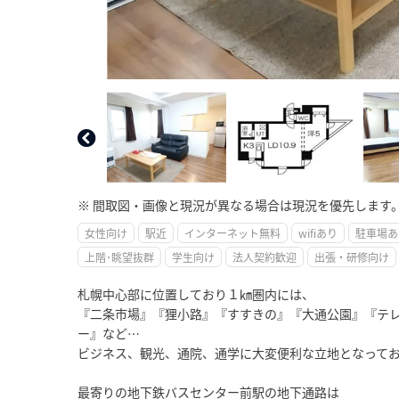
※ 間取図・画像と現況が異なる場合は現況を優先します
女性向け
駅近
インターネット無料
wifiあり
駐車場あ
上階･眺望抜群
学生向け
法人契約歓迎
出張・研修向け
札幌中心部に位置しており１㎞圏内には、
『二条市場』『狸小路』『すすきの』『大通公園』『テ
ー』など…
ビジネス、観光、通院、通学に大変便利な立地となって
最寄りの地下鉄バスセンター前駅の地下通路は