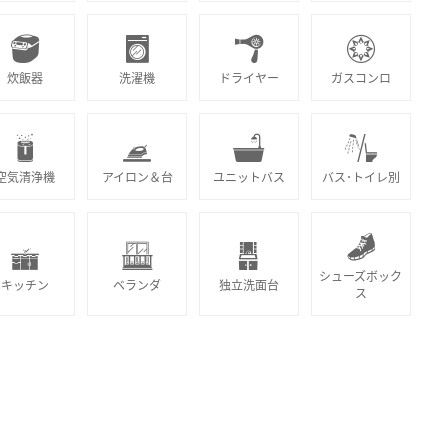
炊飯器
洗濯機
ドライヤー
ガスコンロ
空気清浄機
アイロン＆台
ユニットバス
バス･トイレ別
シューズボック
キッチン
ベランダ
独立洗面台
ス