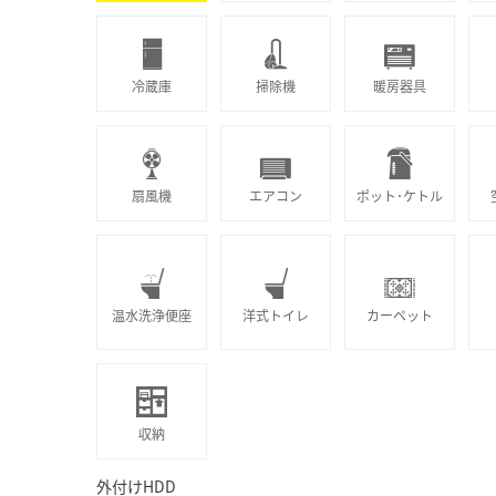
冷蔵庫
掃除機
暖房器具
扇風機
エアコン
ポット･ケトル
温水洗浄便座
洋式トイレ
カーペット
収納
外付けHDD