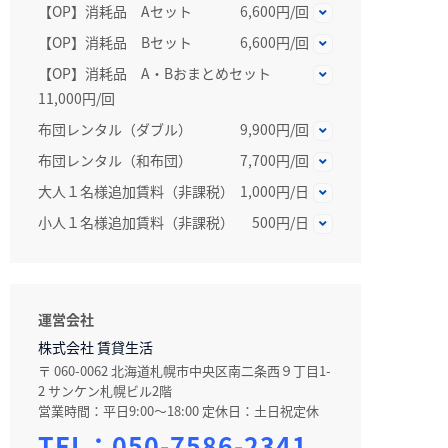
【OP】消耗品 Aセット
6,600円/回
【OP】消耗品 Bセット
6,600円/回
【OP】消耗品 A・Bおまとめセット
11,000円/回
布団レンタル（ダブル）
9,900円/回
布団レンタル（和布団）
7,700円/回
大人１名様追加賃料（非課税）
1,000円/日
小人１名様追加賃料（非課税）
500円/日
運営会社
株式会社 賃貸生活
〒 060-0062 北海道札幌市中央区南二条西９丁目1-
2 サンケン札幌ビル2階
営業時間：平日9:00～18:00 定休日：土日祝定休
TEL：
050-7586-2341