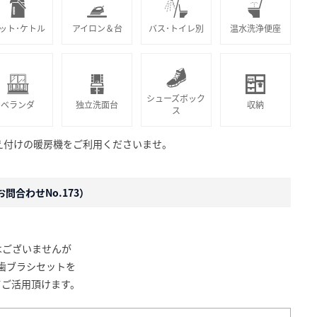
ット･ケトル
アイロン＆台
バス･トイレ別
温水洗浄便座
シューズボック
ベランダ
独立洗面台
収納
ス
え付けの暖房機をご利用くださいませ。
問合わせNo.173）
はございませんが
歯ブラシセットを
てご活用頂けます。