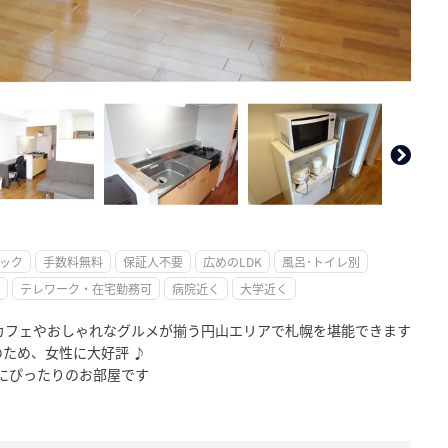
。
ック
手数料無料
保証人不要
広めのLDK
風呂･トイレ別
テレワーク・在宅勤務可
病院近く
大学近く
カフェやおしゃれなグルメが揃う円山エリアで札幌を堪能できます
ため、女性に大好評 ♪
張にぴったりのお部屋です