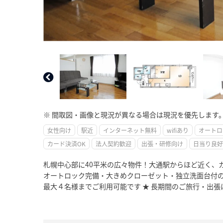
※ 間取図・画像と現況が異なる場合は現況を優先します
女性向け
駅近
インターネット無料
wifiあり
オートロ
カード決済OK
法人契約歓迎
出張・研修向け
日当り良好
札幌中心部に40平米の広々物件！大通駅からほど近く、
オートロック完備・大きめクローゼット・独立洗面台付の
最大４名様までご利用可能です ★ 長期間のご旅行・出