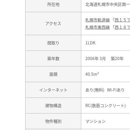
所在地
北海道札幌市中央区南一
札幌市軌道線
「
西１５
アクセス
札幌市東西線
「
西１８
間取り
1LDK
築年数
2006年 3月 築20年
面積
40.5m²
インターネット
あり(無料) Wi-Fiあり
建物構造
RC(鉄筋コンクリート)
物件種別
マンション