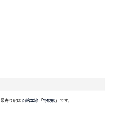
の最寄り駅は
函館本線
「
野幌駅
」 です。