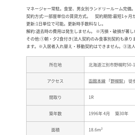
マネージャー常駐。食堂、男女別ランドリールーム完備
契約方式:一部屋単位の賃貸方式。 契約期間:最短1ヶ月
更新:1日単位で可能。更新時手数料なし。
解約:退去時の費用は発生しません。 ※汚損・破損が著
その他:①朝・夕2食付き(法人契約のみ食事別契約も承り
ます。※入居者入れ替え・移動契約はできません。③法
所在地
北海道江別市野幌町50-
アクセス
函館本線
「
野幌駅
」 徒
間取り
1R
築年数
1996年 4月 築30年
面積
18.6m²