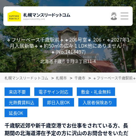
🔹フリーベース千歳駅前🔹🔸206号室🔸 206・🔹2027年1
月入居新築🔹🔸約50㎡の広々１LDK他にありません！
🔸(No.1414497)
北海道千歳市幸町３丁目11-4
札幌マンスリードットコム
札幌市
千歳市
🔹フリーベース千歳駅前🔹
来店不要
電子サイン対応
敷金・礼金無料
光熱費賃料込
即日入居OK
入居者保険あり
延長OK
千歳駅近郊や新千歳空港でお仕事をされている方、長
期間の北海道滞在予定の方に沢山のお問合せをいただ