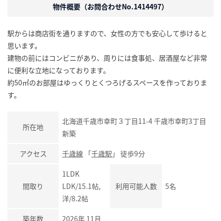
物件概要（お問合わせNo.1414497）
駅からは商店街を通りますので、女性の方でも安心して歩けると
思います。
建物の前にはコンビニがあり、周りには食事処、居酒屋など非常
に便利な立地になっております。
約50㎡のお部屋はゆっくりとくつろげるスペースを作っておりま
す。
北海道千歳市幸町３丁目11-4 千歳市幸町3丁目
所在地
新築
アクセス
千歳線
「
千歳駅
」 徒歩9分
1LDK
間取り
LDK/15.1帖,
利用可能人数
5名
洋/8.2帖
築年数
2026年 11月