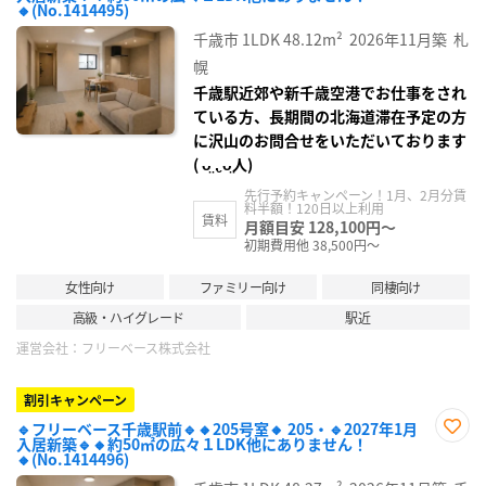
お気
🔸(No.1414495)
に入
り登
千歳市
1LDK
48.12m²
2026年11月築
札
録
幌
千歳駅近郊や新千歳空港でお仕事をされ
ている方、長期間の北海道滞在予定の方
に沢山のお問合せをいただいております
( ᴗ̤ .̮ ᴗ̤人)
先行予約キャンペーン！1月、2月分賃
料半額！120日以上利用
賃料
月額目安 128,100円～
初期費用他 38,500円～
女性向け
ファミリー向け
同棲向け
高級・ハイグレード
駅近
運営会社：
フリーベース株式会社
割引キャンペーン
🔹フリーベース千歳駅前🔹🔸205号室🔸 205・🔹2027年1月
入居新築🔹🔸約50㎡の広々１LDK他にありません！
お気
🔸(No.1414496)
に入
り登