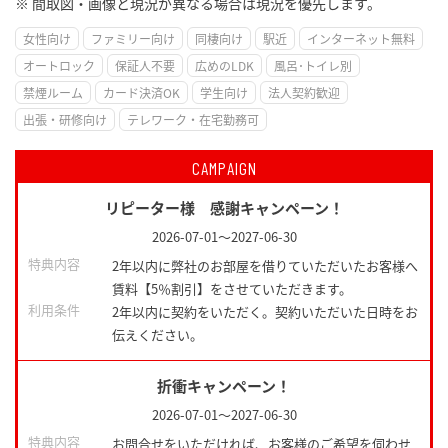
※ 間取図・画像と現況が異なる場合は現況を優先します。
女性向け
ファミリー向け
同棲向け
駅近
インターネット無料
オートロック
保証人不要
広めのLDK
風呂･トイレ別
禁煙ルーム
カード決済OK
学生向け
法人契約歓迎
出張・研修向け
テレワーク・在宅勤務可
CAMPAIGN
リピーター様 感謝キャンペーン！
2026-07-01
～
2027-06-30
特典内容
2年以内に弊社のお部屋を借りていただいたお客様へ
賃料【5％割引】をさせていただきます。
利用条件
2年以内に契約をいただく。契約いただいた日時をお
伝えください。
折衝キャンペーン！
2026-07-01
～
2027-06-30
特典内容
お問合せをいただければ、お客様のご希望を伺わせ