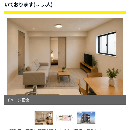
いております( ᴗ̤ .̮ ᴗ̤人)
イメージ画像