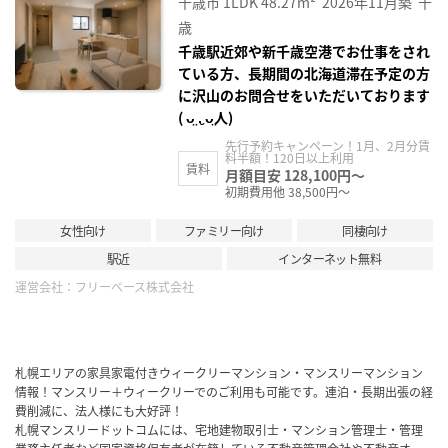
千歳市
1LDK
48.27m²
2026年11月築
千
録
歳
千歳駅近郊や新千歳空港でお仕事をされ
ている方、長期間の北海道滞在予定の方
に沢山のお問合せをいただいております
( ᴗ̤ .̮ ᴗ̤人)
先行予約キャンペーン！1月、2月分賃
料半額！120日以上利用
賃料
月額目安 128,100円～
初期費用他 38,500円～
女性向け
ファミリー向け
同棲向け
駅近
インターネット無料
運営会社：
フリーベース株式会社
札幌エリアの家具家電付きウィークリーマンション・マンスリーマンション
情報！マンスリー＋ウィークリーでのご利用も可能です。連泊・長期出張の経
費削減に、法人様にも大好評！
札幌マンスリードットコムには、宅地建物取引士・マンション管理士・管理