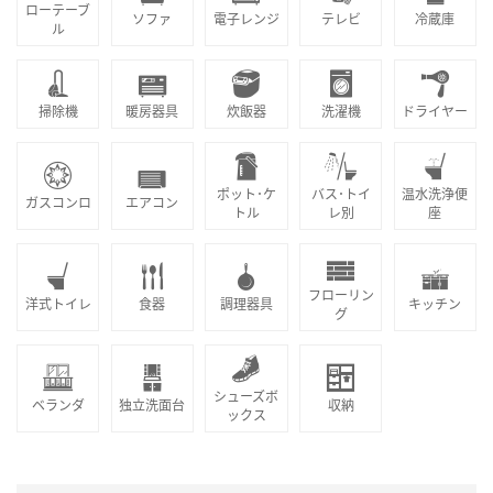
ローテーブ
ソファ
電子レンジ
テレビ
冷蔵庫
ル
掃除機
暖房器具
炊飯器
洗濯機
ドライヤー
ポット･ケ
バス･トイ
温水洗浄便
ガスコンロ
エアコン
トル
レ別
座
フローリン
洋式トイレ
食器
調理器具
キッチン
グ
シューズボ
ベランダ
独立洗面台
収納
ックス