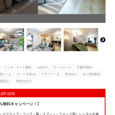
。
インターネット無料
wifiあり
オートロック
手数料無料
煙ルーム
カード決済OK
デザイナーズ
学生向け
法人契約歓迎
病院近く
特急対応可
CAMPAIGN
ル無料キャンペーン！】
・マグカップ・コップ・箸・スプーン・フォーク等）レンタルを無