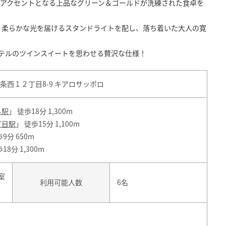
、アクセントとなる上品なグリーン＆ゴールドが洗練された食卓を
、柔らかな光を届けるスタンドライトを配し、落ち着いた大人の寛
テルのツインスイートを思わせる贅沢な仕様！
条西１２丁目8-9 キアロサッポロ
ろ駅
」 徒歩18分 1,300m
丁目駅
」 徒歩15分 1,100m
9分 650m
18分 1,300m
室
利用可能人数
6名