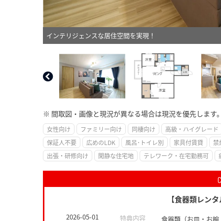
インテリジェンスな居住空間を実現！
※ 間取図・画像と現況が異なる場合は現況を優先します
女性向け
ファミリー向け
同棲向け
高級・ハイグレード
保証人不要
広めのLDK
風呂･トイレ別
家具付賃貸
禁
出張・研修向け
閑静な住宅地
テレワーク・在宅勤務可
【食器類レンタ
2026-05-01
特典内容
食器類（お皿・お椀