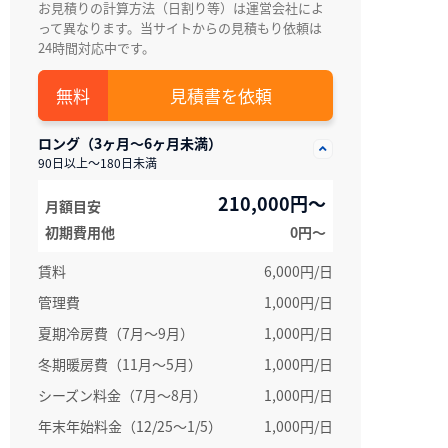
お見積りの計算方法（日割り等）は運営会社によ
って異なります。当サイトからの見積もり依頼は
24時間対応中です。
見積書を依頼
ロング（3ヶ月～6ヶ月未満）
90日以上～180日未満
210,000円～
月額目安
初期費用他
0円〜
賃料
6,000円/日
管理費
1,000円/日
夏期冷房費（7月～9月）
1,000円/日
冬期暖房費（11月～5月）
1,000円/日
シーズン料金（7月～8月）
1,000円/日
年末年始料金（12/25～1/5）
1,000円/日