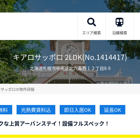
エリア検索
沿線検索
キアロサッポロ 2LDK(No.1414417)
北海道札幌市中央区北六条西１２丁目8-9
ロサッポロの物件詳細
無料
光熱費賃料込
即日入居OK
延長OK
クな上質アーバンステイ！設備フルスペック！