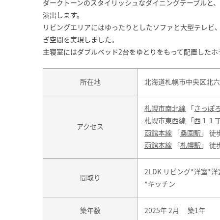
ダークトーンのスタイリッシュなダイニングテーブルと
演出します。
リビングエリアにはゆったりとしたソファと大型テレビ
ぎ空間を実現しました。
主寝室にはダブルベッド2台をゆとりをもって配置したホ
所在地
北海道札幌市中央区北六
札幌市南北線
「
さっぽ
札幌市東西線
「
西１１
アクセス
函館本線
「
桑園駅
」 徒歩
函館本線
「
札幌駅
」 徒歩
2LDK リビング*洋室*洋
間取り
*キッチン
築年数
2025年 2月 築1年