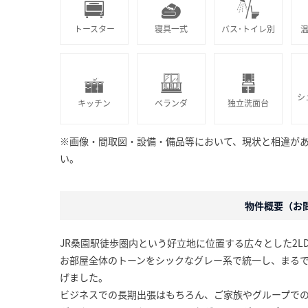
トースター
寝具一式
バス･トイレ別
シ
キッチン
ベランダ
独立洗面台
※画像・間取図・設備・備品等において、現状と相違が
い。
物件概要（お問合
JR桑園駅徒歩圏内という好立地に位置する広々とした2L
お部屋全体のトーンをシックなグレー系で統一し、まる
げました。
ビジネスでの長期出張はもちろん、ご家族やグループで