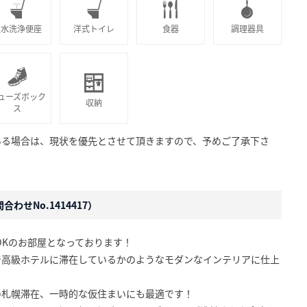
温水洗浄便座
洋式トイレ
食器
調理器具
ューズボック
収納
ス
ある場合は、現状を優先とさせて頂きますので、予めご了承下さ
わせNo.1414417）
DKのお部屋となっております！
で高級ホテルに滞在しているかのようなモダンなインテリアに仕上
の札幌滞在、一時的な仮住まいにも最適です！