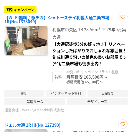
割引キャンペーン
【Wi-FI無料♪駅チカ】シャトーステイ札幌大通二条市場
1R(No.1378049)
お気
に入
札幌市中央区
1R
28.56m²
1979年9月築
り登
録
大通
【大通駅徒歩3分の好立地♪】リノベー
ションしたばかりでおしゃれな雰囲気！
創成川通り沿いの景色の良いお部屋です
(^^)/二条市場も徒歩圏内！
🍉夏のキャンペーンプラン✨札幌
月額目安 105,500円～
賃料
初期費用他 45,100円～
駅近
インターネット無料
wifiあり
禁煙ルーム
デザイナーズ
運営会社：
Weekly&Monthly株式会社
ドエル大通 1R Ⅲ(No.127293)
お気