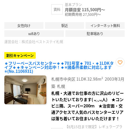
基本プラン
月額目安 115,500円～
賃料
初期費用他 27,500円～
女性向け
駅近
インターネット無料
wifiあり
駐車場あり
運営会社：
株式会社ベストステイ札幌
割引キャンペーン
🔹フリーベースバスセンター🔹🔸701号室🔸 701・🔹1LDKタ
イプ🔹🔸キャンペーン対応中！🔸⭐諸条件柔軟に対応します
お気
⭐(No.1106931)
に入
り登
札幌市中央区
1LDK
32.98m²
2003年3月
録
築
札幌
札幌・大通でお仕事の方に沢山のリピー
トいただいております( ᴗ̤ .̮ ᴗ̤人) ★コン
ビニ隣、スーパー200ｍ ★治安面・交
通アクセスで人気のバスセンターエリア
は落ち着いてお住まいいただけます！
【8月15日まで限定】レギュラープラ