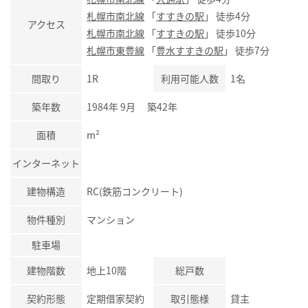
札幌市南北線
「
すすきの駅
」 徒歩4分
アクセス
札幌市南北線
「
すすきの駅
」 徒歩10分
札幌市東豊線
「
豊水すすきの駅
」 徒歩7分
間取り
1R
利用可能人数
1名
築年数
1984年 9月 築42年
面積
m²
インターネット
建物構造
RC(鉄筋コンクリート)
物件種別
マンション
駐車場
建物階数
地上10階
総戸数
契約形態
定期借家契約
取引態様
貸主