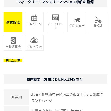
ウィークリー・マンスリーマンション物件の設備
建物設備
エレベータ
オートロッ
防犯カメラ
駐輪場
ー
ク
自動販売機
ゴミ捨て場
部屋設備
物件概要（お問合わせNo.1345797）
北海道札幌市中央区南二条東２丁目3-1 創成グ
所在地
ランドハイツ
札幌市南北線
「
大通駅
」 徒歩4分