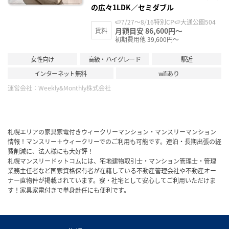
の広々1LDK／セミダブル
🍉7/27～8/16特別CP🍉大通公園504
月額目安 86,600円～
賃料
初期費用他 39,600円～
女性向け
高級・ハイグレード
駅近
インターネット無料
wifiあり
運営会社：
Weekly&Monthly株式会社
札幌エリアの家具家電付きウィークリーマンション・マンスリーマンション
情報！マンスリー＋ウィークリーでのご利用も可能です。連泊・長期出張の経
費削減に、法人様にも大好評！
札幌マンスリードットコムには、宅地建物取引士・マンション管理士・管理
業務主任者など国家資格保有者が在籍している不動産管理会社や不動産オー
ナー直物件が掲載されています。寮・社宅として安心してご利用いただけま
す！家具家電付きで単身赴任にも便利です。