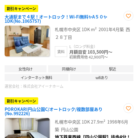
割引キャンペーン
大通駅まで４駅！オートロック！Wi-Fi無料✨A５０✨
1DK(No.1065757)
お気
に入
札幌市中央区
1DK
m²
2001年4月築
西
り登
録
２８丁目
L（ロング料金）
月額目安 103,500円～
賃料
初期費用他 42,900円～
女性向け
同棲向け
駅近
インターネット無料
wifiあり
運営会社：
株式会社アイーナホーム
割引キャンペーン
POROKARI円山公園C/オートロック/複数部屋あり
(No.992226)
お気
に入
札幌市中央区
1DK
27.9m²
1998年6月
り登
録
築
円山公園
地下鉄東西線【円山公園駅】徒歩4分！