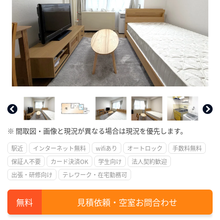
※ 間取図・画像と現況が異なる場合は現況を優先します。
駅近
インターネット無料
wifiあり
オートロック
手数料無料
保証人不要
カード決済OK
学生向け
法人契約歓迎
出張・研修向け
テレワーク・在宅勤務可
見積依頼・空室お問合わせ