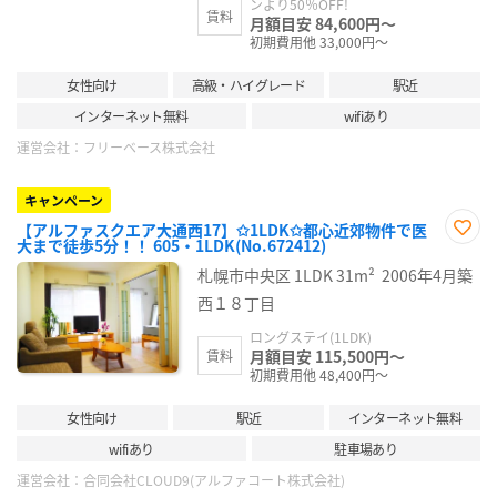
ンより50％OFF!
賃料
月額目安 84,600円～
初期費用他 33,000円～
女性向け
高級・ハイグレード
駅近
インターネット無料
wifiあり
運営会社：
フリーベース株式会社
キャンペーン
【アルファスクエア大通西17】✩1LDK✩都心近郊物件で医
大まで徒歩5分！！ 605・1LDK(No.672412)
お気
に入
札幌市中央区
1LDK
31m²
2006年4月築
り登
録
西１８丁目
ロングステイ(1LDK)
月額目安 115,500円～
賃料
初期費用他 48,400円～
女性向け
駅近
インターネット無料
wifiあり
駐車場あり
運営会社：
合同会社CLOUD9(アルファコート株式会社)