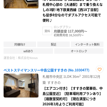
札幌中心部の【大通駅】まで乗り換えな
しの3駅! 地下鉄東西線【西18丁目駅】
も徒歩8分なのでダブルアクセス可能で
便利♪
ロングプラン
月額目安 117,000円～
賃料
初期費用他 38,500円～
同棲向け
駅近
インターネット無料
wifiあり
オートロック
運営会社：
株式会社Nexus
ベストステイマンスリー中島公園すすきの (No.1030477)
お気
札幌市中央区
1LDK
36m²
2001年12月
に入
り登
築
すすきの
録
【エアコン付き】【すすきの繁華街、中
島公園至近】【駐車場利用プランあり】
【複数室契約可】【現在満室につき
2026年3月よりご利用可能】