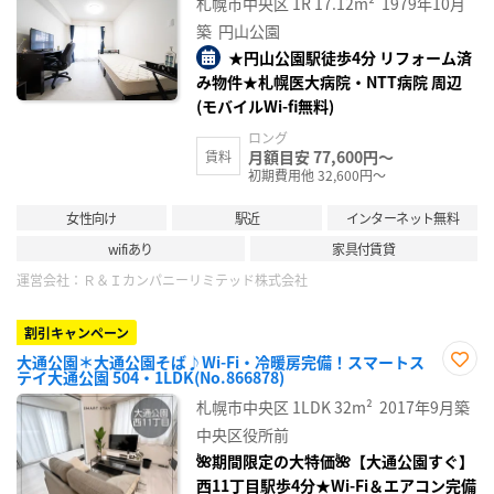
札幌市中央区
1R
17.12m²
1979年10月
に入
り登
築
円山公園
録
★円山公園駅徒歩4分 リフォーム済
み物件★札幌医大病院・NTT病院 周辺
(モバイルWi-fi無料)
ロング
月額目安 77,600円～
賃料
初期費用他 32,600円～
女性向け
駅近
インターネット無料
wifiあり
家具付賃貸
運営会社：
Ｒ＆Ｉカンパニーリミテッド株式会社
割引キャンペーン
大通公園＊大通公園そば♪Wi-Fi・冷暖房完備！スマートス
テイ大通公園 504・1LDK(No.866878)
お気
に入
札幌市中央区
1LDK
32m²
2017年9月築
り登
録
中央区役所前
🌺期間限定の大特価🌺【大通公園すぐ】
西11丁目駅歩4分★Wi-Fi＆エアコン完備