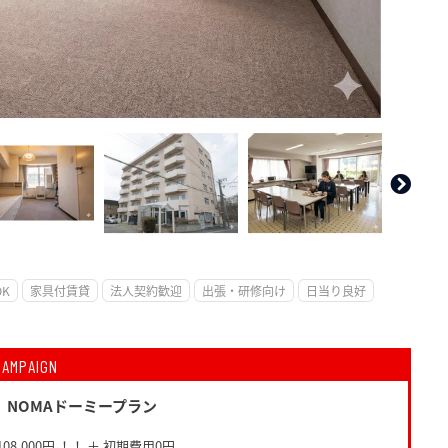
。
DK
家具付賃貸
法人契約歓迎
出張・研修向け
日当り良好
CAMPAIGN
】NOMAドーミープラン
8,000円 ！！ ＋ 初期費用0円