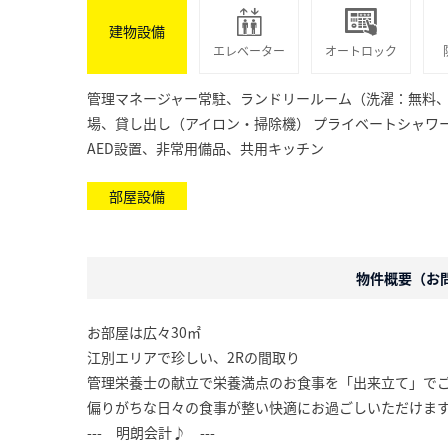
建物設備
エレベーター
オートロック
管理マネージャー常駐、ランドリールーム（洗濯：無料
場、貸し出し（アイロン・掃除機） プライベートシャワ
AED設置、非常用備品、共用キッチン
部屋設備
物件概要（お問合
お部屋は広々30㎡
江別エリアで珍しい、2Rの間取り
管理栄養士の献立で栄養満点のお食事を「出来立て」で
偏りがちな日々の食事が整い快適にお過ごしいただけま
--- 明朗会計♪ ---