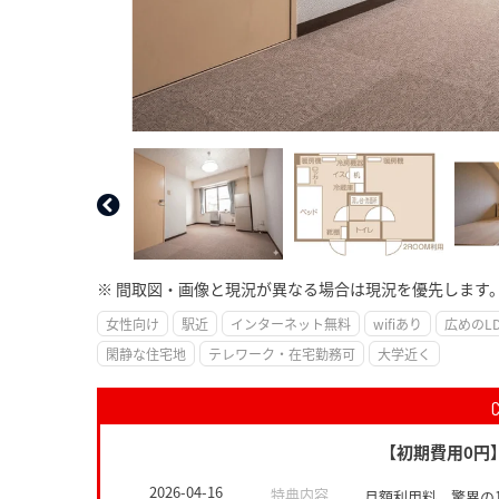
※ 間取図・画像と現況が異なる場合は現況を優先します
女性向け
駅近
インターネット無料
wifiあり
広めのL
閑静な住宅地
テレワーク・在宅勤務可
大学近く
【初期費用0円
2026-04-16
特典内容
月額利用料 驚異の10