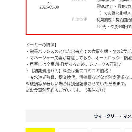
～
最短1カ月・最長3
2026-09-30
ー）でお得な札幌ス
利用条件
利用期間：契約開始
220円・夕食440
ドーミーの特徴】
・栄養バランスのとれた出来立ての食事を朝・夕の2食ご
・マネージャー夫妻が常駐しており、オートロック・防犯
・居室には全室Wi-Fiがあるためテレワークも可能♪
・【初期費用０円】料金は全てコミコミ価格！
★水道光熱費、鍵交換代、清掃費などなど別途請求な
※破損等が著しい場合は別途請求させていただきます。
※お食事別契約もございます。（条件あり）
ウィークリー・マン