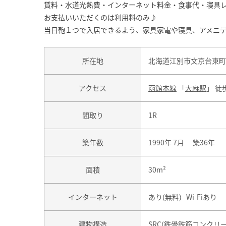
賃料・水道光熱費・インターネット料金・食事代・寝具レ
お支払いいただくのは利用料のみ♪
当日鞄１つで入居できるよう、家具家電や寝具、アメニテ
所在地
北海道江別市文京台東町1
アクセス
函館本線
「
大麻駅
」 徒
間取り
1R
築年数
1990年 7月 築36年
面積
30m²
インターネット
あり(無料) Wi-Fiあり
建物構造
SRC(鉄骨鉄筋コンクリ