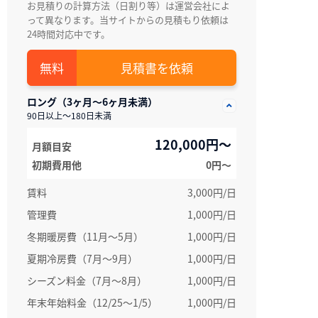
お見積りの計算方法（日割り等）は運営会社によ
って異なります。当サイトからの見積もり依頼は
24時間対応中です。
見積書を依頼
ロング（3ヶ月～6ヶ月未満）
90日以上～180日未満
120,000円～
月額目安
初期費用他
0円〜
賃料
3,000円/日
管理費
1,000円/日
冬期暖房費（11月～5月）
1,000円/日
夏期冷房費（7月〜9月）
1,000円/日
シーズン料金（7月～8月）
1,000円/日
年末年始料金（12/25～1/5）
1,000円/日