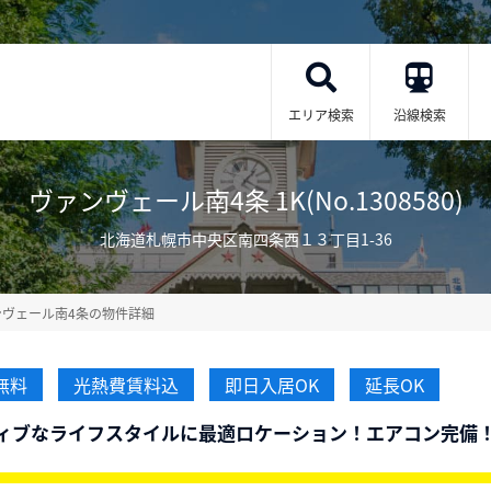
エリア検索
沿線検索
ヴァンヴェール南4条 1K(No.1308580)
北海道札幌市中央区南四条西１３丁目1-36
ンヴェール南4条の物件詳細
無料
光熱費賃料込
即日入居OK
延長OK
ィブなライフスタイルに最適ロケーション！エアコン完備