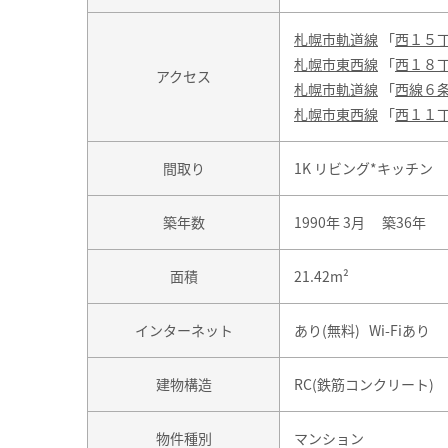
札幌市軌道線
「
西１５
札幌市東西線
「
西１８
アクセス
札幌市軌道線
「
西線６
札幌市東西線
「
西１１
間取り
1K リビング*キッチン
築年数
1990年 3月 築36年
面積
21.42m²
インターネット
あり(無料) Wi-Fiあり
建物構造
RC(鉄筋コンクリート)
物件種別
マンション