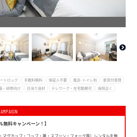
。
ートロック
手数料無料
保証人不要
風呂･トイレ別
家具付賃貸
張・研修向け
日当り良好
テレワーク・在宅勤務可
病院近く
CAMPAIGN
ル無料キャンペーン！】
・マグカップ・コップ・箸・スプーン・フォーク等）レンタルを無