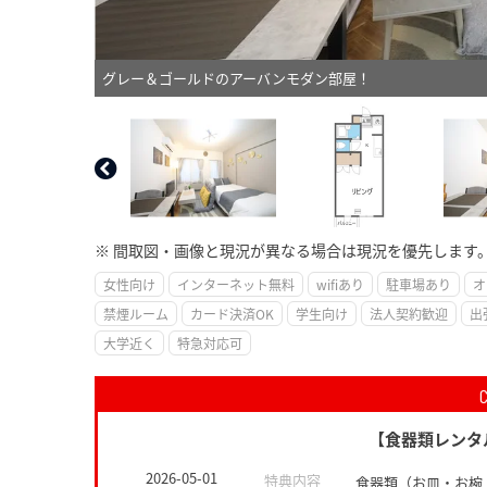
グレー＆ゴールドのアーバンモダン部屋！
※ 間取図・画像と現況が異なる場合は現況を優先します
女性向け
インターネット無料
wifiあり
駐車場あり
オ
禁煙ルーム
カード決済OK
学生向け
法人契約歓迎
出
大学近く
特急対応可
【食器類レンタ
2026-05-01
特典内容
食器類（お皿・お椀