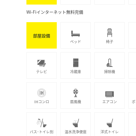
Wi-Fiインターネット無料完備
部屋設備
ベッド
椅子
テレビ
冷蔵庫
掃除機
IHコンロ
扇風機
エアコン
ポ
バス･トイレ別
温水洗浄便座
洋式トイレ