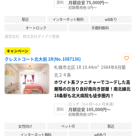
月額目安 75,000円～
賃料
初期費用他 0円～
駅近
インターネット無料
wifiあり
オートロック
手数料無料
運営会社：
株式会社ダイアナ管理
キャンペーン
クレストコート北大前 1R(No.1087136)
お気
札幌市北区
1R
19.44m²
1984年8月築
に入
り登
北２４条
録
ホワイト系ファニチャーでコーデした高
層階の日当り良好南向き部屋！南北線北
18条駅も北大病院も徒歩圏内！
ロング（3ヶ月～6ヶ月未満）
月額目安 105,000円～
賃料
初期費用他 0円～
女性向け
ペット可
駅近
インターネット無料
wifiあり