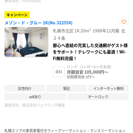
運営会社：
Fit合同会社
キャンペーン
メゾン・ド・グルー 1K(No.322554)
お気
札幌市北区
1K
20m²
1988年12月築
北
に入
り登
２４条
録
都心へ直結の充実した交通網がゲスト様
をサポート！テレワークにも最適！Wi-
Fi無料完備！
ロング（3ヶ月～6ヶ月未満）
月額目安 105,000円～
賃料
初期費用他 0円～
女性向け
駅近
インターネット無料
wifiあり
オートロック
運営会社：
株式会社ジェイワン不動産
札幌エリアの家具家電付きウィークリーマンション・マンスリーマンション