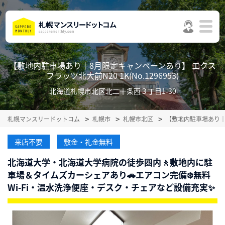
【敷地内駐車場あり｜8月限定キャンペーンあり】 エクス
フラッツ北大前N20 1K(No.1296953)
北海道札幌市北区北二十条西３丁目1-30
札幌マンスリードットコム
札幌市
札幌市北区
【敷地内駐車場あり｜
来店不要
敷金・礼金無料
北海道大学・北海道大学病院の徒歩圏内🚶敷地内に駐
車場＆タイムズカーシェアあり🚗エアコン完備❄️無料
Wi‑Fi・温水洗浄便座・デスク・チェアなど設備充実✨