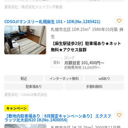
運営会社：
株式会社ジェイワン不動産
COSOJIマンスリー札幌麻生 101・1DK(No.1285421)
お気
札幌市北区
1DK
25m²
1986年10月築
麻
に入
り登
生
録
【麻生駅徒歩2分】駐車場あり★ネット
無料★アクセス抜群
ロング
月額目安 101,400円～
賃料
初期費用他 33,000円～
駅近
インターネット無料
wifiあり
駐車場あり
手数料無料
運営会社：
COSOJI株式会社
キャンペーン
【敷地内駐車場あり｜8月限定キャンペーンあり】 エクスフ
ラッツ北大前N20 1K(No.1400054)
お気
に入
札幌市北区
1K
25.76m²
2004年11月築