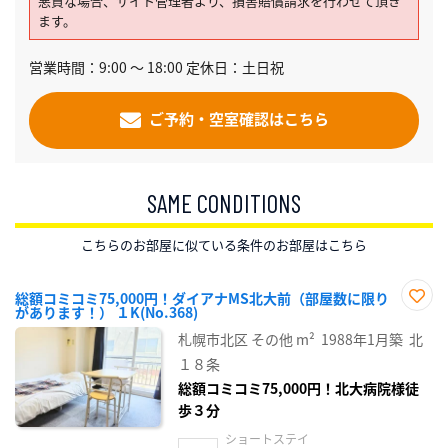
悪質な場合、サイト管理者より、損害賠償請求を行わせて頂き
ます。
営業時間：9:00 〜 18:00 定休日：土日祝
ご予約・空室確認はこちら
SAME CONDITIONS
こちらのお部屋に似ている条件のお部屋はこちら
総額コミコミ75,000円！ダイアナMS北大前（部屋数に限り
があります！） １K(No.368)
お気
に入
札幌市北区
その他
m²
1988年1月築
北
り登
録
１８条
総額コミコミ75,000円！北大病院様徒
歩３分
ショートステイ