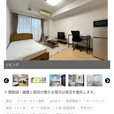
リビング
※ 間取図・画像と現況が異なる場合は現況を優先します。
駅近
インターネット無料
wifiあり
駐車場あり
オートロック
風呂･トイレ別
カード決済OK
上階･眺望抜群
学生向け