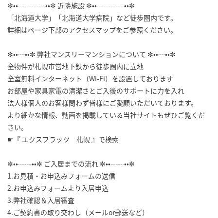
✼••┈┈┈┈••✼ 近隣施設 ✼••┈┈┈┈••✼
「北海道大学」「北海道大学病院」など徒歩圏内です。
詳細はページ下部のアクセスマップをご参照ください。
✼••┈••✼ 弊社マンスリーマンションについて ✼••┈••✼
全物件が札幌市営地下鉄から徒歩圏内に立地
全室無料インターネット（Wi-Fi）を設置しております
お部屋や家具家電の清潔さとご入後のサポートに力を入れ
法人様個人のお客様問わず皆様にご愛顧いただいております。
より細かな情報、動画を掲載している当社サイトもぜひご覧くだ
さい。
☛『 エクスフラッツ 札幌 』で検索
✼••┈┈••✼ ご入居までの流れ ✼••┈┈••✼
1.お見積・お申込みフォームの送信
2.お申込みフォームより入居申込
3.弊社確認＆入居審査
4.ご契約書の取り交わし（メールor郵送など）