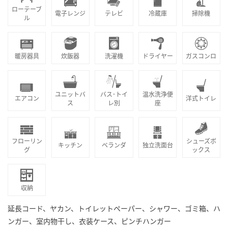
ローテーブ
電子レンジ
テレビ
冷蔵庫
掃除機
ル
暖房器具
炊飯器
洗濯機
ドライヤー
ガスコンロ
ユニットバ
バス･トイ
温水洗浄便
エアコン
洋式トイレ
ス
レ別
座
フローリン
シューズボ
キッチン
ベランダ
独立洗面台
グ
ックス
収納
延長コード、ヤカン、トイレットペーパー、シャワー、ゴミ箱、ハ
ンガー、室内物干し、衣装ケース、ピンチハンガー