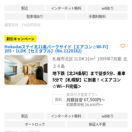
駅近
インターネット無料
wifiあり
駐車場あり
手数料無料
運営会社：
Fit合同会社
割引キャンペーン
Hokudaiステイ北21条パークサイド【エアコン☆Wi-Fi】
205・1LDK【セミダブル】(No.1129182)
お気
に入
札幌市北区
1LDK
31m²
1999年7月築
北
り登
録
２４条
地下鉄【北24条駅】まで徒歩5分、乗車
5分で【札幌駅】に到着！＜エアコン
☆Wi－Fi完備＞
家具付き賃貸プラン
月額目安 67,500円～
賃料
初期費用他 28,600円～
駅近
インターネット無料
wifiあり
オートロック
保証人不要