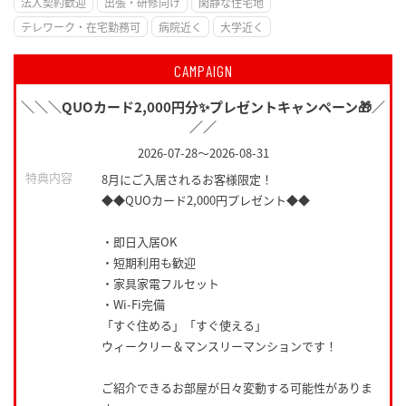
法人契約歓迎
出張・研修向け
閑静な住宅地
テレワーク・在宅勤務可
病院近く
大学近く
CAMPAIGN
＼＼＼QUOカード2,000円分✨プレゼントキャンペーン🎁／
／／
2026-07-28
～
2026-08-31
特典内容
8月にご入居されるお客様限定！
◆◆QUOカード2,000円プレゼント◆◆
・即日入居OK
・短期利用も歓迎
・家具家電フルセット
・Wi-Fi完備
「すぐ住める」「すぐ使える」
ウィークリー＆マンスリーマンションです！
ご紹介できるお部屋が日々変動する可能性がありま