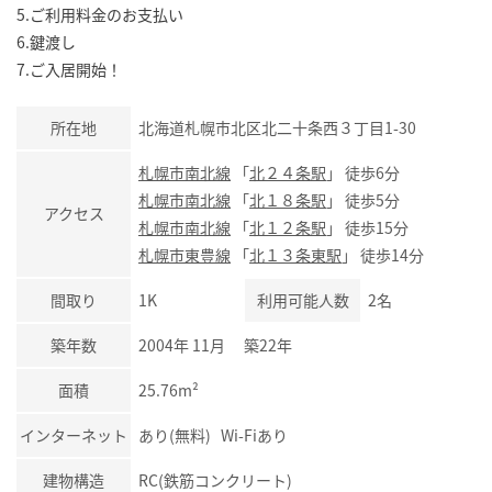
5.ご利用料金のお支払い
6.鍵渡し
7.ご入居開始！
所在地
北海道札幌市北区北二十条西３丁目1-30
札幌市南北線
「
北２４条駅
」 徒歩6分
札幌市南北線
「
北１８条駅
」 徒歩5分
アクセス
札幌市南北線
「
北１２条駅
」 徒歩15分
札幌市東豊線
「
北１３条東駅
」 徒歩14分
間取り
1K
利用可能人数
2名
築年数
2004年 11月 築22年
面積
25.76m²
インターネット
あり(無料) Wi-Fiあり
建物構造
RC(鉄筋コンクリート)