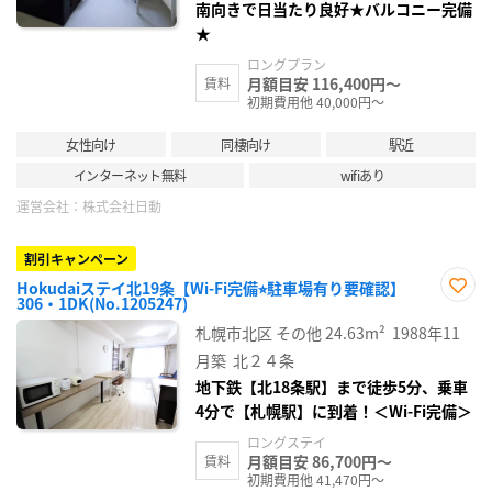
南向きで日当たり良好★バルコニー完備
★
ロングプラン
月額目安 116,400円～
賃料
初期費用他 40,000円～
女性向け
同棲向け
駅近
インターネット無料
wifiあり
運営会社：
株式会社日動
割引キャンペーン
Hokudaiステイ北19条【Wi-Fi完備⭐︎駐車場有り要確認】
306・1DK(No.1205247)
お気
に入
札幌市北区
その他
24.63m²
1988年11
り登
録
月築
北２４条
地下鉄【北18条駅】まで徒歩5分、乗車
4分で【札幌駅】に到着！＜Wi-Fi完備＞
ロングステイ
月額目安 86,700円～
賃料
初期費用他 41,470円～