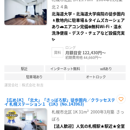
り登
録
北２４条
北海道大学・北海道大学病院の徒歩圏内
🚶敷地内に駐車場＆タイムズカーシェア
あり🚗エアコン完備❄️無料Wi‑Fi・温水
洗浄便座・デスク・チェアなど設備充実
✨
ロング
月額目安 122,430円～
賃料
初期費用他 44,660円～
駅近
インターネット無料
wifiあり
駐車場あり
オートロック
運営会社：
株式会社 秋吉
【広め1K】「北大」「さっぽろ駅」徒歩圏内／クラッセステ
イ 札幌ステーション１ 《1K》(No.143963)
お気
に入
札幌市北区
1K
31m²
2000年3月築
さっ
り登
録
ぽろ
【法人歓迎】人気の札幌駅★駅近★全室