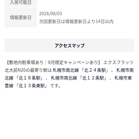
入居可能日
2026/08/03
情報更新日
次回更新日は情報更新日より14日以内
アクセスマップ
【敷地内駐車場あり｜8月限定キャンペーンあり】 エクスフラッツ
北大前N20の最寄り駅は
札幌市南北線
「
北２４条駅
」 、
札幌市南
北線
「
北１８条駅
」 、
札幌市南北線
「
北１２条駅
」 、
札幌市東
豊線
「
北１３条東駅
」 です。