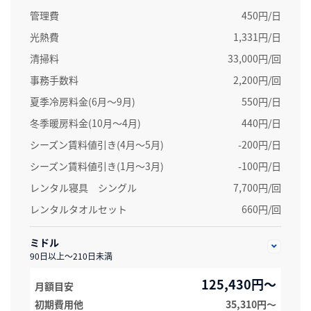
管理費
450円/日
光熱費
1,331円/日
清掃料
33,000円/回
事務手数料
2,200円/回
夏季冷房料金(6月～9月)
550円/日
冬季暖房料金(10月～4月)
440円/日
シーズン賃料値引き(4月～5月)
-200円/日
シーズン賃料値引き(1月～3月)
-100円/日
レンタル寝具 シングル
7,700円/回
レンタルタオルセット
660円/回
ミドル
90日以上～210日未満
125,430円～
月額目安
初期費用他
35,310円〜