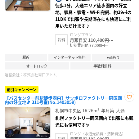
徒歩1分。大通エリア徒歩圏内の好立
地。家具・家電・Wi-Fi完備、約39㎡の
1LDKで出張や長期滞在にも快適にご利
用いただけます♪
ロングプラン
月額目安 110,400円～
賃料
初期費用他 77,000円～
駅近
インターネット無料
wifiあり
オートロック
手数料無料
運営会社：
株式会社常口アトム
割引キャンペーン
【バスセンター前駅徒歩圏内】サッポロファクトリー同区画
内の好立地🎵 311号室(No.1403059)
お気
に入
札幌市中央区
1R
26m²
年月築
大通
り登
録
札幌ファクトリー同区画内で出張にも観
光にも便利です✨
ロング（水道光熱費・清掃費込）
月額目安 102,000円～
賃料