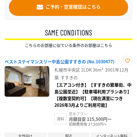
ご予約・空室確認はこちら
SAME CONDITIONS
こちらのお部屋に似ている条件のお部屋はこちら
ベストステイマンスリー中島公園すすきの (No.1030477)
お気
札幌市中央区
1LDK
36m²
2001年12月
に入
り登
築
すすきの
録
【エアコン付き】【すすきの繁華街、中
島公園至近】【駐車場利用プランあり】
【複数室契約可】【現在満室につき
2026年3月よりご利用可能】
基本プラン
月額目安 115,500円～
賃料
初期費用他 27,500円～
女性向け
駅近
インターネット無料