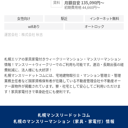
月額目安 135,090円～
賃料
初期費用他 44,660円～
女性向け
駅近
インターネット無料
wifiあり
オートロック
運営会社：
株式会社 秋吉
札幌エリアの家具家電付きウィークリーマンション・マンスリーマンション
情報！マンスリー＋ウィークリーでのご利用も可能です。連泊・長期出張の経
費削減に、法人様にも大好評！
札幌マンスリードットコムには、宅地建物取引士・マンション管理士・管理
業務主任者など国家資格保有者が在籍している不動産管理会社や不動産オー
ナー直物件が掲載されています。寮・社宅として安心してご利用いただけま
す！家具家電付きで単身赴任にも便利です。
札幌マンスリードットコム
札幌のマンスリーマンション（家具・家電付）情報