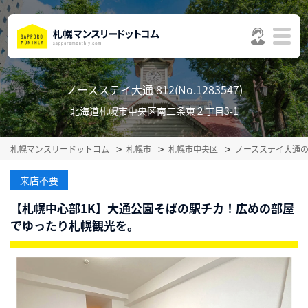
ノースステイ大通 812(No.1283547)
北海道札幌市中央区南二条東２丁目3-1
札幌マンスリードットコム
札幌市
札幌市中央区
ノースステイ大通
来店不要
【札幌中心部1K】大通公園そばの駅チカ！広めの部屋
でゆったり札幌観光を。