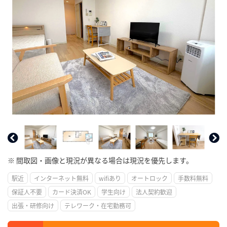
※ 間取図・画像と現況が異なる場合は現況を優先します。
駅近
インターネット無料
wifiあり
オートロック
手数料無料
保証人不要
カード決済OK
学生向け
法人契約歓迎
出張・研修向け
テレワーク・在宅勤務可