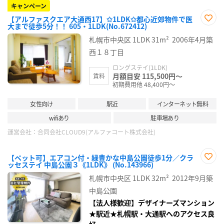
キャンペーン
【アルファスクエア大通西17】✩1LDK✩都心近郊物件で医
大まで徒歩5分！！ 605・1LDK(No.672412)
お気
に入
札幌市中央区
1LDK
31m²
2006年4月築
り登
録
西１８丁目
ロングステイ(1LDK)
月額目安 115,500円～
賃料
初期費用他 48,400円～
女性向け
駅近
インターネット無料
wifiあり
駐車場あり
運営会社：
合同会社CLOUD9(アルファコート株式会社)
【ペット可】エアコン付・緑豊かな中島公園徒歩1分／クラ
ッセステイ 中島公園３《1LDK》 (No.143966)
お気
に入
札幌市中央区
1LDK
32m²
2012年9月築
り登
録
中島公園
【法人様歓迎】デザイナーズマンション
★駅近★札幌駅・大通駅へのアクセス良