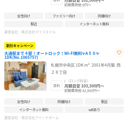
初期費用他 0円～
女性向け
ファミリー向け
同棲向け
駅近
インターネット無料
運営会社：
株式会社マイスタイル
割引キャンペーン
大通駅まで４駅！オートロック！Wi-Fi無料✨A５０✨
1DK(No.1065757)
お気
に入
札幌市中央区
1DK
m²
2001年4月築
西
り登
録
２８丁目
L（ロング料金）
月額目安 103,500円～
賃料
初期費用他 42,900円～
女性向け
同棲向け
駅近
インターネット無料
wifiあり
運営会社：
株式会社アイーナホーム