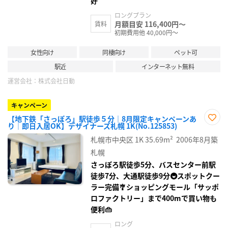
好
ロングプラン
月額目安 116,400円～
賃料
初期費用他 40,000円～
女性向け
同棲向け
ペット可
駅近
インターネット無料
運営会社：
株式会社日動
キャンペーン
【地下鉄「さっぽろ」駅徒歩５分｜8月限定キャンペーンあ
り｜即日入居OK】デザイナーズ札幌 1K(No.125853)
お気
に入
札幌市中央区
1K
35.69m²
2006年8月築
り登
録
札幌
さっぽろ駅徒歩5分、バスセンター前駅
徒歩7分、大通駅徒歩9分🚇スポットクー
ラー完備🎐ショッピングモール「サッポ
ロファクトリー」まで400mで買い物も
便利👜
ロング