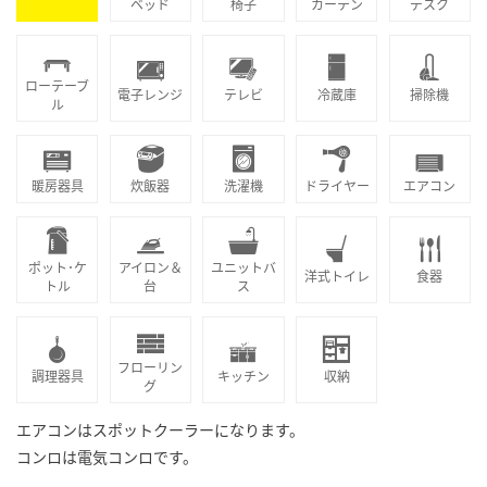
ベッド
椅子
カーテン
デスク
ローテーブ
電子レンジ
テレビ
冷蔵庫
掃除機
ル
暖房器具
炊飯器
洗濯機
ドライヤー
エアコン
ポット･ケ
アイロン＆
ユニットバ
洋式トイレ
食器
トル
台
ス
フローリン
調理器具
キッチン
収納
グ
エアコンはスポットクーラーになります。
コンロは電気コンロです。