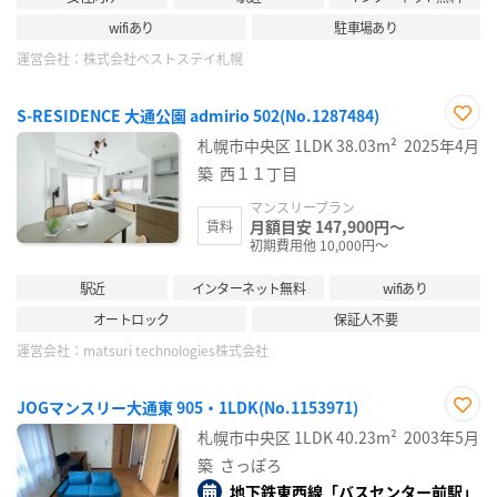
wifiあり
駐車場あり
運営会社：
株式会社ベストステイ札幌
S-RESIDENCE 大通公園 admirio 502(No.1287484)
お気
札幌市中央区
1LDK
38.03m²
2025年4月
に入
り登
築
西１１丁目
録
マンスリープラン
月額目安 147,900円～
賃料
初期費用他 10,000円～
駅近
インターネット無料
wifiあり
オートロック
保証人不要
運営会社：
matsuri technologies株式会社
JOGマンスリー大通東 905・1LDK(No.1153971)
お気
札幌市中央区
1LDK
40.23m²
2003年5月
に入
り登
築
さっぽろ
録
地下鉄東西線「バスセンター前駅」