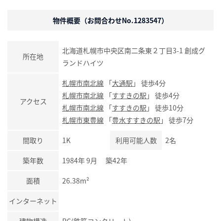
物件概要（お問合わせNo.1283547）
北海道札幌市中央区南二条東２丁目3-1 創成グ
所在地
ランドハイツ
札幌市南北線
「
大通駅
」 徒歩4分
札幌市南北線
「
すすきの駅
」 徒歩4分
アクセス
札幌市南北線
「
すすきの駅
」 徒歩10分
札幌市東豊線
「
豊水すすきの駅
」 徒歩7分
間取り
1K
利用可能人数
2名
築年数
1984年 9月 築42年
面積
26.38m²
インターネット
建物構造
RC(鉄筋コンクリート)