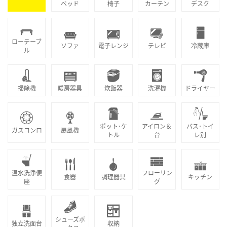
ベッド
椅子
カーテン
デスク
ローテーブ
ソファ
電子レンジ
テレビ
冷蔵庫
ル
掃除機
暖房器具
炊飯器
洗濯機
ドライヤー
ポット･ケ
アイロン＆
バス･トイ
ガスコンロ
扇風機
トル
台
レ別
温水洗浄便
フローリン
食器
調理器具
キッチン
座
グ
シューズボ
独立洗面台
収納