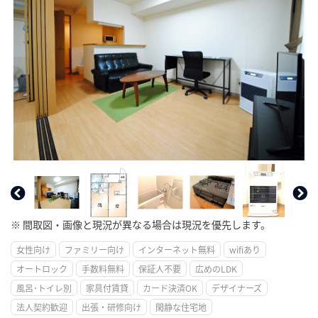
※ 間取図・画像と現況が異なる場合は現況を優先します。
女性向け
ファミリー向け
インターネット無料
wifiあり
オートロック
手数料無料
保証人不要
広めのLDK
風呂･トイレ別
家具付賃貸
カード決済OK
デザイナーズ
法人契約歓迎
出張・研修向け
閑静な住宅地