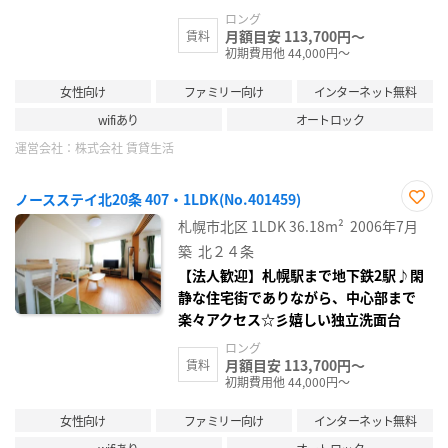
ロング
月額目安 113,700円～
賃料
初期費用他 44,000円～
女性向け
ファミリー向け
インターネット無料
wifiあり
オートロック
運営会社：
株式会社 賃貸生活
ノースステイ北20条 407・1LDK(No.401459)
お気
札幌市北区
1LDK
36.18m²
2006年7月
に入
り登
築
北２４条
録
【法人歓迎】札幌駅まで地下鉄2駅♪閑
静な住宅街でありながら、中心部まで
楽々アクセス☆彡嬉しい独立洗面台
ロング
月額目安 113,700円～
賃料
初期費用他 44,000円～
女性向け
ファミリー向け
インターネット無料