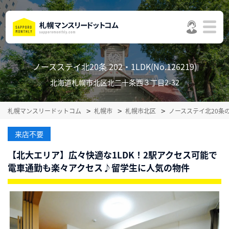
ノースステイ北20条 202・1LDK(No.126219)
北海道札幌市北区北二十条西３丁目2-32
札幌マンスリードットコム
札幌市
札幌市北区
ノースステイ北20条
来店不要
【北大エリア】広々快適な1LDK！2駅アクセス可能で
電車通勤も楽々アクセス♪留学生に人気の物件