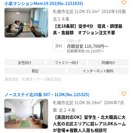
小泉マンションMem19 202(No.1331835)
お気
札幌市北区
1LDK
33.3m²
2010年3月築
に入
り登
北１８条
録
【北18条駅】徒歩4分 寝具・調理器
具・食器類 オプション注文不要
◎ロング
月額目安 116,700円～
賃料
初期費用他 56,100円～
女性向け
ファミリー向け
同棲向け
駅近
インターネット無料
運営会社：
札幌オーナーズ株式会社
ノースステイ北20条 307・1LDK(No.125325)
お気
札幌市北区
1LDK
36.18m²
2006年7月
に入
り登
築
北２４条
録
【英語対応OK】留学生・北大職員に大
人気の北区エリアに超レア1LDKルーム
が登場★複数人入居も相談可