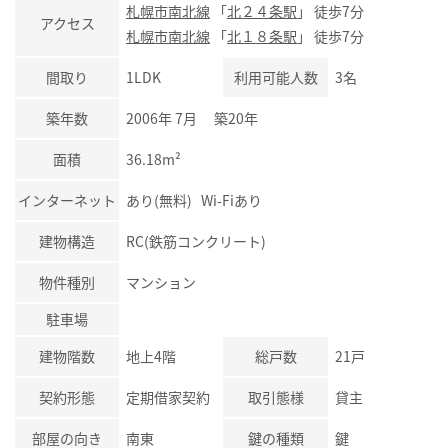
札幌市南北線
「
北２４条駅
」 徒歩7分
アクセス
札幌市南北線
「
北１８条駅
」 徒歩7分
間取り
1LDK
利用可能人数
3名
築年数
2006年 7月 築20年
面積
36.18m²
インターネット
あり(無料) Wi-Fiあり
建物構造
RC(鉄筋コンクリート)
物件種別
マンション
駐車場
建物階数
地上4階
総戸数
21戸
契約形態
定期借家契約
取引態様
貸主
部屋の向き
南東
鍵の種類
鍵