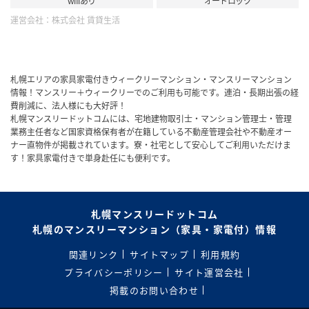
wifiあり
オートロック
運営会社：
株式会社 賃貸生活
札幌エリアの家具家電付きウィークリーマンション・マンスリーマンション
情報！マンスリー＋ウィークリーでのご利用も可能です。連泊・長期出張の経
費削減に、法人様にも大好評！
札幌マンスリードットコムには、宅地建物取引士・マンション管理士・管理
業務主任者など国家資格保有者が在籍している不動産管理会社や不動産オー
ナー直物件が掲載されています。寮・社宅として安心してご利用いただけま
す！家具家電付きで単身赴任にも便利です。
札幌マンスリードットコム
札幌のマンスリーマンション（家具・家電付）情報
関連リンク
サイトマップ
利用規約
プライバシーポリシー
サイト運営会社
掲載のお問い合わせ