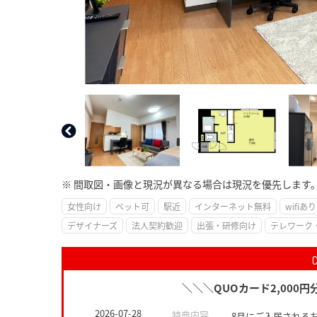
※ 間取図・画像と現況が異なる場合は現況を優先します
女性向け
ペット可
駅近
インターネット無料
wifiあり
デザイナーズ
法人契約歓迎
出張・研修向け
テレワーク
＼＼＼QUOカード2,000
2026-07-28
特典内容
8月にご入居される