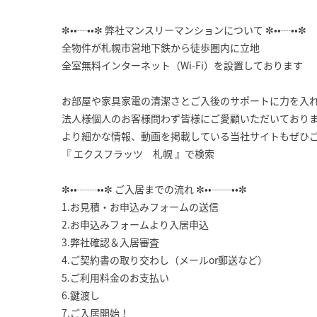
✼••┈••✼ 弊社マンスリーマンションについて ✼••┈••✼
全物件が札幌市営地下鉄から徒歩圏内に立地
全室無料インターネット（Wi-Fi）を設置しております
お部屋や家具家電の清潔さとご入後のサポートに力を入
法人様個人のお客様問わず皆様にご愛顧いただいており
より細かな情報、動画を掲載している当社サイトもぜひ
『 エクスフラッツ 札幌 』で検索
✼••┈┈••✼ ご入居までの流れ ✼••┈┈••✼
1.お見積・お申込みフォームの送信
2.お申込みフォームより入居申込
3.弊社確認＆入居審査
4.ご契約書の取り交わし（メールor郵送など）
5.ご利用料金のお支払い
6.鍵渡し
7.ご入居開始！