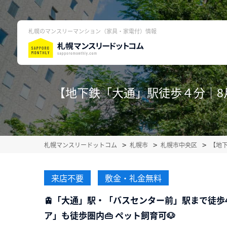
札幌のマンスリーマンション（家具・家電付）情報
【地下鉄「大通」駅徒歩４分｜8月限
札幌マンスリードットコム
札幌市
札幌市中央区
【地
来店不要
敷金・礼金無料
🚊「大通」駅・「バスセンター前」駅まで徒歩4
ア」も徒歩圏内👜 ペット飼育可🐶