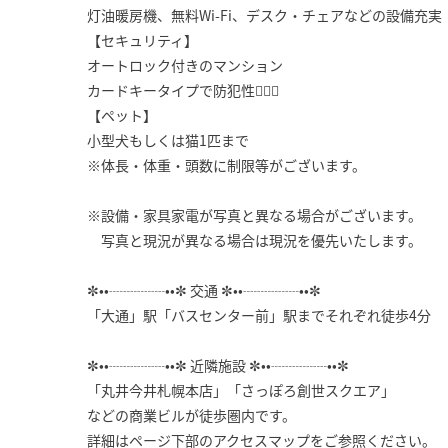
灯油暖房機、無料Wi-Fi、デスク・チェアなどの設備充実
【セキュリティ】
オートロック付きのマンション
カードキータイプで防犯性🙆🏼‍♀️
【ペット】
小型犬もしくは猫1匹まで
※体長・体重・頭数に制限等がございます。
※設備・家具家電が写真と異なる場合がございます。
写真と現況が異なる場合は現況を優先いたします。
✼••┈┈┈┈••✼ 交通 ✼••┈┈┈┈••✼
「大通」駅「バスセンター前」駅までそれぞれ徒歩4分
✼••┈┈┈┈••✼ 近隣施設 ✼••┈┈┈┈••✼
「丸井今井札幌本店」「さっぽろ創世スクエア」
などの商業ビルが徒歩圏内です。
詳細はページ下部のアクセスマップをご参照ください。