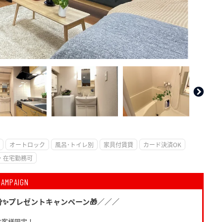
。
オートロック
風呂･トイレ別
家具付賃貸
カード決済OK
・在宅勤務可
CAMPAIGN
円分✨プレゼントキャンペーン🎁／／／
お客様限定！