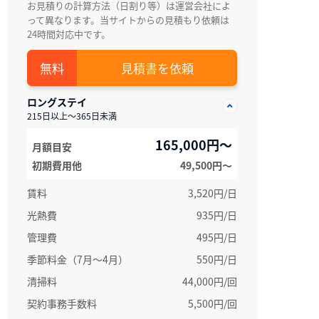
お見積りの計算方法（日割り等）は運営会社によ
って異なります。当サイトからの見積もり依頼は
24時間対応中です。
見積書を依頼
ロングステイ
215日以上～365日未満
165,000円～
月額目安
初期費用他
49,500円〜
賃料
3,520円/日
光熱費
935円/日
管理費
495円/日
季節料金（7月～4月）
550円/日
清掃料
44,000円/回
契約事務手数料
5,500円/回