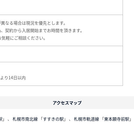
が異なる場合は現況を優先とします。
為、契約から入居開始までお時間を頂きます。
もお気軽にご相談ください。
より14日以内
アクセスマップ
駅
」 、
札幌市南北線
「
すすきの駅
」 、
札幌市軌道線
「
東本願寺前駅
」