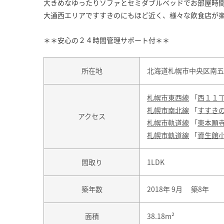
大きめなゆったりソファとセミダブルベッドでお部屋時
大通西エリアですすきのにもほど近く、様々な飲食店が
＊＊安心の２４時間管理サポート付＊＊
所在地
北海道札幌市中央区南五条
札幌市東西線
「
西１１
札幌市南北線
「
すすき
アクセス
札幌市軌道線
「
東本願
札幌市軌道線
「
資生館
間取り
1LDK
築年数
2018年 9月 築8年
面積
38.18m²