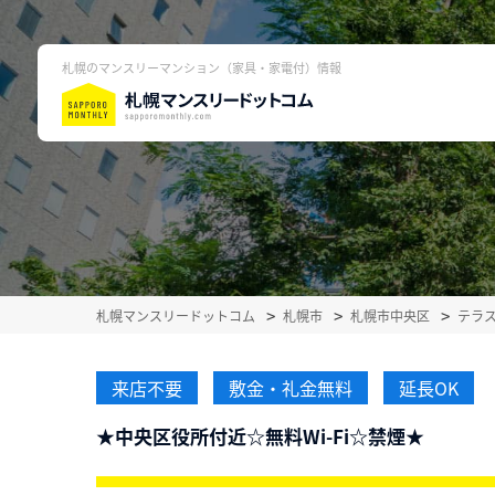
札幌のマンスリーマンション（家具・家電付）情報
札幌マンスリードットコム
札幌市
札幌市中央区
テラ
来店不要
敷金・礼金無料
延長OK
★中央区役所付近☆無料Wi-Fi☆禁煙★