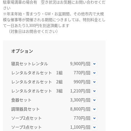
駐車場満車の場合有 空き状況はお気軽にお問い合わせくだ
さい
※年末年始・雪まつり・GW・お盆期間、その他市内で大規
模な催事等が開催される期間につきましては、特別料金とし
て一日あたり3,300円を別途頂戴します
（対象日はお問合せください）
オプション
寝具セットレンタル
9,900円/回
レンタルタオルセット 1組
770円/回
レンタルタオルセット 2組
990円/回
レンタルタオルセット 3組
1,210円/回
食器セット
3,300円/回
調理器具セット
8,800円/回
ソープ2点セット
770円/回
ソープ3点セット
1,100円/回