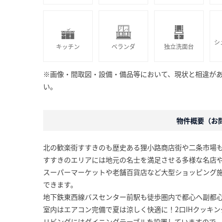
シ
キッチン
ベランダ
独立洗面台
※画像・間取図・設備・備品等において、現状と相違が
い。
物件概要（お問合
北の歓楽街すすきのも歴史ある狸小路商店街や二条市場
すすきのエリアには地元の名士を満足させる多様な名店
スーパーマーケットや老舗百貨店など大型ショッピング
できます。
地下鉄東西線バスセンター前駅も徒歩圏内で都心へ副都
室内はエアコン完備で夏は涼しく快適に！2口IHクッキ
リビングにはダイニングテーブルを設置していますので