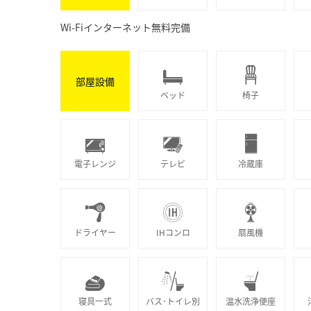
Wi-Fiインターネット無料完備
部屋設備
ベッド
椅子
電子レンジ
テレビ
冷蔵庫
ドライヤー
IHコンロ
扇風機
寝具一式
バス･トイレ別
温水洗浄便座