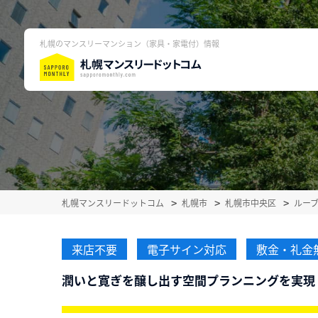
札幌のマンスリーマンション（家具・家電付）情報
札幌マンスリードットコム
札幌市
札幌市中央区
ルー
来店不要
電子サイン対応
敷金・礼金
潤いと寛ぎを醸し出す空間プランニングを実現