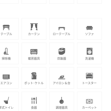
テーブル
カーテン
ローテーブル
ソファ
掃除機
暖房器具
炊飯器
洗濯機
エアコン
ポット･ケトル
アイロン＆台
トースター
洋式トイレ
食器
調理器具
カーペット