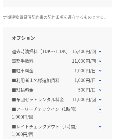
定期建物賃貸借契約書の契約条項を遵守するものとする。
オプション
退去時清掃料［1DK～1LDK］
15,400円/回
事務手数料
11,000円/回
■駐車料金
1,000円/日
■利用者１名様追加賃料
1,000円/日
■駐輪料金
500円/日
■布団セットレンタル料金
11,000円/回
■アーリーチェックイン（1時間）
1,000円/回
■レイトチェックアウト（1時間）
1,000円/回