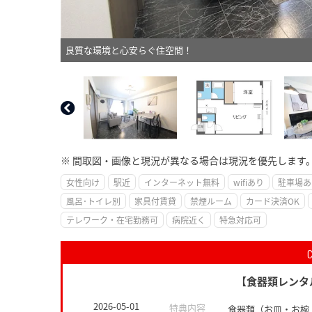
良質な環境と心安らぐ住空間！
※ 間取図・画像と現況が異なる場合は現況を優先します
女性向け
駅近
インターネット無料
wifiあり
駐車場あ
風呂･トイレ別
家具付賃貸
禁煙ルーム
カード決済OK
テレワーク・在宅勤務可
病院近く
特急対応可
【食器類レンタ
2026-05-01
特典内容
食器類（お皿・お椀