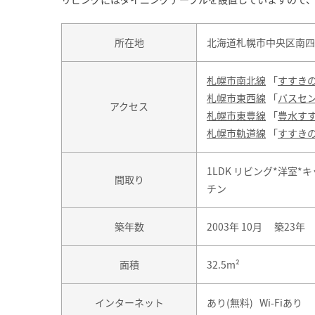
所在地
北海道札幌市中央区南四条
札幌市南北線
「
すすき
札幌市東西線
「
バスセ
アクセス
札幌市東豊線
「
豊水す
札幌市軌道線
「
すすき
1LDK リビング*洋室*キ
間取り
チン
築年数
2003年 10月 築23年
面積
32.5m²
インターネット
あり(無料) Wi-Fiあり