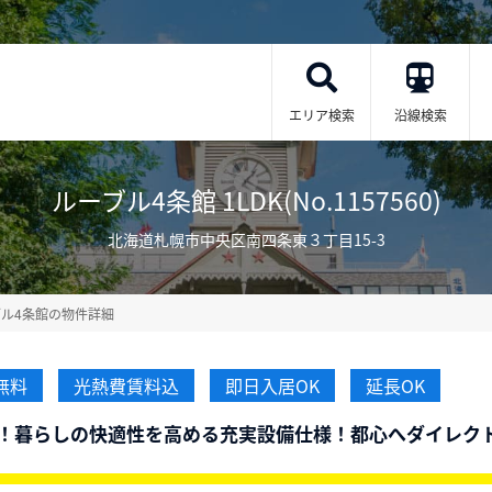
エリア検索
沿線検索
ルーブル4条館 1LDK(No.1157560)
北海道札幌市中央区南四条東３丁目15-3
ブル4条館の物件詳細
無料
光熱費賃料込
即日入居OK
延長OK
！暮らしの快適性を高める充実設備仕様！都心へダイレク