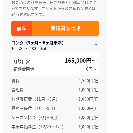
お見積りの計算方法（日割り等）は運営会社によ
って異なります。当サイトからの見積もり依頼は
24時間対応中です。
見積書を依頼
ロング（3ヶ月～6ヶ月未満）
90日以上～180日未満
165,000円～
月額目安
初期費用他
0円〜
賃料
4,500円/日
管理費
1,000円/日
冬期暖房費（11月～5月）
1,000円/日
夏期冷房費（7月〜9月）
1,000円/日
シーズン料金（7月～8月）
1,000円/日
年末年始料金（12/25～1/5）
1,000円/日