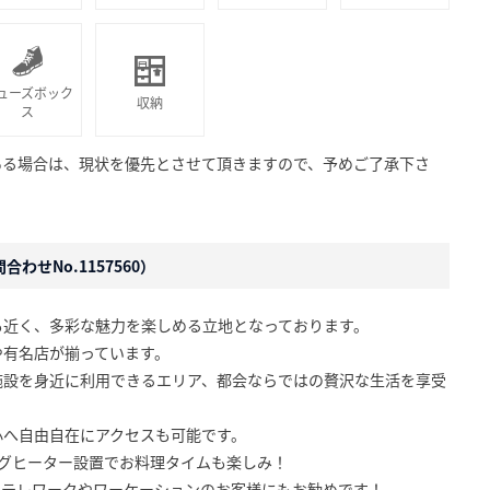
ューズボック
収納
ス
ある場合は、現状を優先とさせて頂きますので、予めご了承下さ
わせNo.1157560）
も近く、多彩な魅力を楽しめる立地となっております。
や有名店が揃っています。
施設を身近に利用できるエリア、都会ならではの贅沢な生活を享受
心へ自由自在にアクセスも可能です。
ングヒーター設置でお料理タイムも楽しみ！
、テレワークやワーケーションのお客様にもお勧めです！