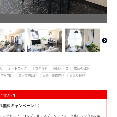
。
り
オートロック
手数料無料
保証人不要
広めのLDK
学生向け
法人契約歓迎
出張・研修向け
日当り良好
CAMPAIGN
ル無料キャンペーン！】
・マグカップ・コップ・箸・スプーン・フォーク等）レンタルを無