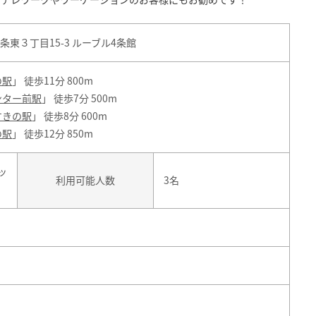
東３丁目15-3 ルーブル4条館
の駅
」 徒歩11分 800m
ンター前駅
」 徒歩7分 500m
すきの駅
」 徒歩8分 600m
の駅
」 徒歩12分 850m
ッ
利用可能人数
3名