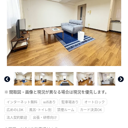
※ 間取図・画像と現況が異なる場合は現況を優先します。
インターネット無料
wifiあり
駐車場あり
オートロック
広めのLDK
風呂･トイレ別
禁煙ルーム
カード決済OK
法人契約歓迎
出張・研修向け