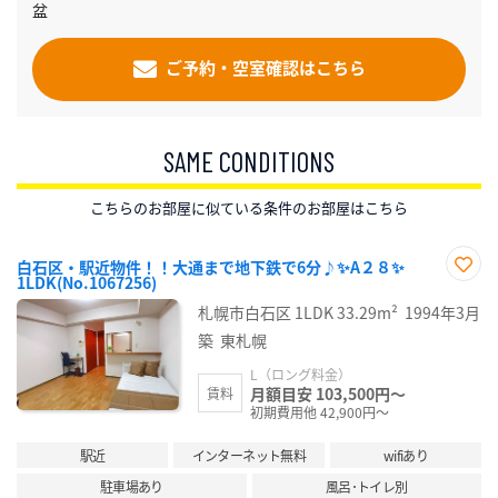
盆
ご予約・空室確認はこちら
SAME CONDITIONS
こちらのお部屋に似ている条件のお部屋はこちら
白石区・駅近物件！！大通まで地下鉄で6分♪✨A２８✨
1LDK(No.1067256)
お気
に入
札幌市白石区
1LDK
33.29m²
1994年3月
り登
録
築
東札幌
L（ロング料金）
月額目安 103,500円～
賃料
初期費用他 42,900円～
駅近
インターネット無料
wifiあり
駐車場あり
風呂･トイレ別