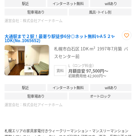
駅近
インターネット無料
wifiあり
駐車場あり
風呂･トイレ別
運営会社：
株式会社アイーナホーム
大通駅まで２駅！最寄り駅徒歩6分◎ネット無料✨A５２✨
1DK(No.1065652)
お気
に入
札幌市白石区
1DK
m²
1997年7月築
バ
り登
録
スセンター前
L（ロング料金）
月額目安 97,500円～
賃料
初期費用他 42,900円～
駅近
インターネット無料
wifiあり
駐車場あり
オートロック
運営会社：
株式会社アイーナホーム
札幌エリアの家具家電付きウィークリーマンション・マンスリーマンション