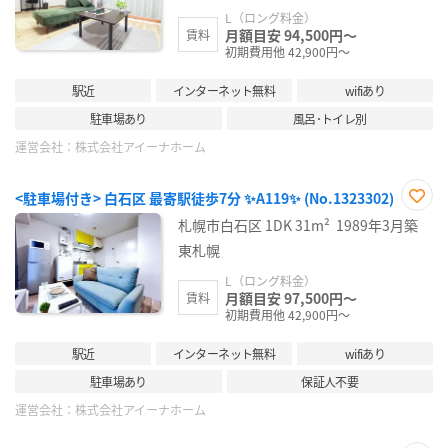
L（ロング料金）
月額目安 94,500円～
賃料
初期費用他 42,900円～
駅近
インターネット無料
wifiあり
駐車場あり
風呂･トイレ別
運営会社：
株式会社アイーナホーム
<駐車場付き> 白石区 最寄駅徒歩7分 ✨A119✨ (No.1323302)
お気
札幌市白石区
1DK
31m²
1989年3月築
に入
り登
東札幌
録
L（ロング料金）
月額目安 97,500円～
賃料
初期費用他 42,900円～
駅近
インターネット無料
wifiあり
駐車場あり
保証人不要
運営会社：
株式会社アイーナホーム