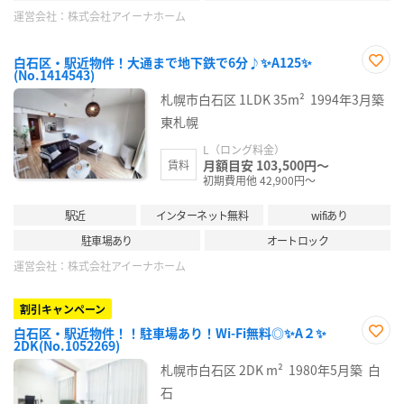
運営会社：
株式会社アイーナホーム
白石区・駅近物件！大通まで地下鉄で6分♪✨A125✨
(No.1414543)
お気
に入
札幌市白石区
1LDK
35m²
1994年3月築
り登
録
東札幌
L（ロング料金）
月額目安 103,500円～
賃料
初期費用他 42,900円～
駅近
インターネット無料
wifiあり
駐車場あり
オートロック
運営会社：
株式会社アイーナホーム
割引キャンペーン
白石区・駅近物件！！駐車場あり！Wi-Fi無料◎✨A２✨
2DK(No.1052269)
お気
に入
札幌市白石区
2DK
m²
1980年5月築
白
り登
録
石