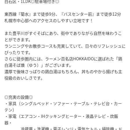
白石区・1LDK◎駐車場付き◎
東西線『菊水』まで徒歩9分、『バスセンター前』まで徒歩12分
札幌市中心部へのアクセスのしやすい立地です！
また豊平川がすぐそばにあり、街中でありながら自然を味わうこ
とができます。
ランニングやお散歩コースも充実していて、日々のリフレッシュに
ぴったりです。
さらに徒歩圏内には、ラーメン百名店HOKKAIDOに選ばれた「鶏
白湯そば燠（ゆう）」がございます。
濃厚で後味さっぱりの鶏白湯はもちろん、丼ものやから揚げも主
役級のおいしさです。
◎充実の設備◎
・家具（シングルベッド・ソファー・テーブル・テレビ台・カー
テン）
・家電（エアコン・IHクッキングヒーター・液晶テレビ・炊飯
器・
冷蔵庫・洗濯機・電子レンジ・電気ケトル・掃除機・ド