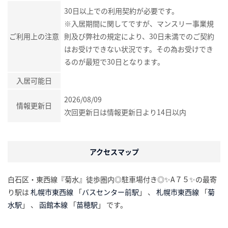
30日以上での利用契約が必要です。
※入居期間に関してですが、マンスリー事業規
ご利用上の注意
則及び弊社の規定により、30日未満でのご契約
はお受けできない状況です。その為お受けでき
るのが最短で30日となります。
入居可能日
2026/08/09
情報更新日
次回更新日は情報更新日より14日以内
アクセスマップ
白石区・東西線『菊水』徒歩圏内◎駐車場付き◎✨A７５✨の最寄
り駅は
札幌市東西線
「
バスセンター前駅
」 、
札幌市東西線
「
菊
水駅
」 、
函館本線
「
苗穂駅
」 です。