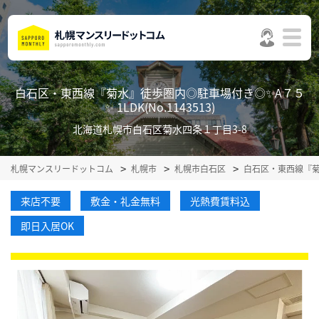
白石区・東西線『菊水』徒歩圏内◎駐車場付き◎✨A７５
✨ 1LDK(No.1143513)
北海道札幌市白石区菊水四条１丁目3-8
札幌マンスリードットコム
札幌市
札幌市白石区
白石区・東西線『菊
来店不要
敷金・礼金無料
光熱費賃料込
即日入居OK