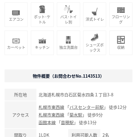
ポット･ケ
バス･トイ
フローリン
エアコン
洋式トイレ
トル
レ別
グ
シューズボ
カーペット
キッチン
独立洗面台
収納
ックス
物件概要（お問合わせNo.1143513）
所在地
北海道札幌市白石区菊水四条１丁目3-8
札幌市東西線
「
バスセンター前駅
」 徒歩12分
アクセス
札幌市東西線
「
菊水駅
」 徒歩9分
函館本線
「
苗穂駅
」 徒歩13分
間取り
1LDK
利用可能人数
2名