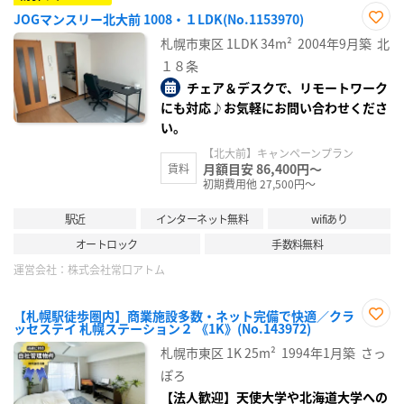
JOGマンスリー北大前 1008・１LDK(No.1153970)
お気
札幌市東区
1LDK
34m²
2004年9月築
北
に入
り登
１８条
録
チェア＆デスクで、リモートワーク
にも対応♪お気軽にお問い合わせくださ
い。
【北大前】キャンペーンプラン
月額目安 86,400円～
賃料
初期費用他 27,500円～
駅近
インターネット無料
wifiあり
オートロック
手数料無料
運営会社：
株式会社常口アトム
【札幌駅徒歩圏内】商業施設多数・ネット完備で快適／クラ
ッセステイ 札幌ステーション２ 《1K》(No.143972)
お気
に入
札幌市東区
1K
25m²
1994年1月築
さっ
り登
録
ぽろ
【法人歓迎】天使大学や北海道大学への