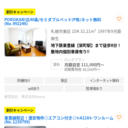
割引キャンペーン
POROKARI北40条/セミダブルベッド/P有/ネット無料
(No.992246)
お気
に入
札幌市東区
1DK
32.21m²
1997年9月築
り登
録
麻生
地下鉄東豊線【栄町駅】まで徒歩8分！
敷地内個別車庫有り‼
ロングプラン
月額目安 111,000円～
賃料
初期費用他 38,500円～
同棲向け
駅近
インターネット無料
wifiあり
駐車場あり
運営会社：
株式会社Nexus
割引キャンペーン
東豊線駅近！激安物件◎エアコン付き◎✨A116✨ ワンルーム
(No.1239799)
お気
に入