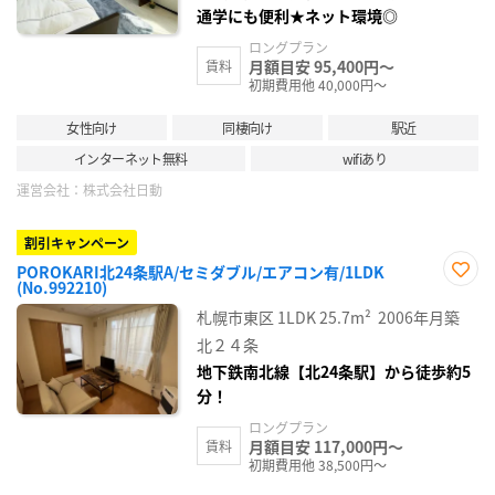
通学にも便利★ネット環境◎
ロングプラン
月額目安 95,400円～
賃料
初期費用他 40,000円～
女性向け
同棲向け
駅近
インターネット無料
wifiあり
運営会社：
株式会社日動
割引キャンペーン
POROKARI北24条駅A/セミダブル/エアコン有/1LDK
(No.992210)
お気
に入
札幌市東区
1LDK
25.7m²
2006年月築
り登
録
北２４条
地下鉄南北線【北24条駅】から徒歩約5
分！
ロングプラン
月額目安 117,000円～
賃料
初期費用他 38,500円～