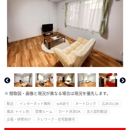
※ 間取図・画像と現況が異なる場合は現況を優先します。
駅近
インターネット無料
wifiあり
オートロック
広めのLDK
風呂･トイレ別
禁煙ルーム
カード決済OK
法人契約歓迎
出張・研修向け
テレワーク・在宅勤務可