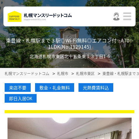
東豊線・札幌駅まで３駅◎Wi-Fi無料◎エアコン付✨A70✨
1LDK(No.1129145)
北海道札幌市東区北十五条東１３丁目1-6
札幌マンスリードットコム
札幌市
札幌市東区
東豊線・札幌駅まで３駅
来店不要
敷金・礼金無料
光熱費賃料込
即日入居OK