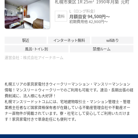
札幌市東区
1R
25m²
1990年月築
元町
り登
録
L（ロング料金）
月額目安 94,500円～
賃料
初期費用他 42,900円～
駅近
インターネット無料
wifiあり
風呂･トイレ別
禁煙ルーム
運営会社：
株式会社アイーナホーム
札幌エリアの家具家電付きウィークリーマンション・マンスリーマンション
情報！マンスリー＋ウィークリーでのご利用も可能です。連泊・長期出張の経
費削減に、法人様にも大好評！
札幌マンスリードットコムには、宅地建物取引士・マンション管理士・管理
業務主任者など国家資格保有者が在籍している不動産管理会社や不動産オー
ナー直物件が掲載されています。寮・社宅として安心してご利用いただけま
す！家具家電付きで単身赴任にも便利です。