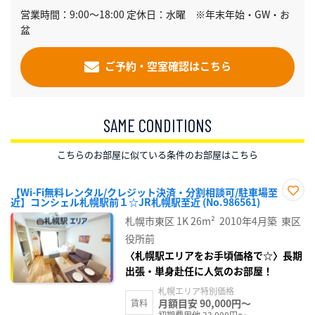
営業時間：9:00～18:00 定休日：水曜 ※年末年始・GW・お
盆
ご予約・空室確認はこちら
SAME CONDITIONS
こちらのお部屋に似ている条件のお部屋はこちら
【Wi-Fi無料レンタル/クレジット決済・分割相談可/駐車場至
近】コンシェル札幌駅前１☆JR札幌駅至近 (No.986561)
お気
に入
札幌市東区
1K
26m²
2010年4月築
東区
り登
録
役所前
〈札幌駅エリアをお手頃価格で☆〉長期
出張・単身赴任に人気のお部屋！
札幌エリア特別価格
月額目安 90,000円～
賃料
初期費用他 33,000円～