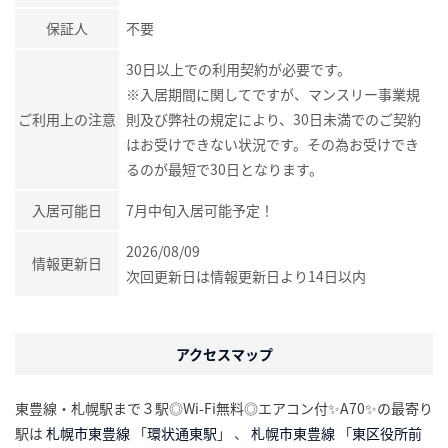
保証人
不要
30日以上での利用契約が必要です。
※入居期間に関してですが、マンスリー事業規
ご利用上の注意
則及び弊社の規定により、30日未満でのご契約
はお受けできない状況です。その為お受けでき
るのが最短で30日となります。
入居可能日
7月中旬入居可能予定！
2026/08/09
情報更新日
次回更新日は情報更新日より14日以内
アクセスマップ
東豊線・札幌駅まで３駅◎Wi-Fi無料◎エアコン付✨A70✨の最寄り
駅は
札幌市東豊線
「
環状通東駅
」 、
札幌市東豊線
「
東区役所前