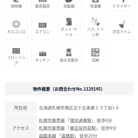
掃除機
暖房器具
炊飯器
洗濯機
ドライヤー
ポット･ケ
バス･トイ
ガスコンロ
エアコン
洋式トイレ
トル
レ別
フローリン
キッチン
独立洗面台
収納
グ
物件概要（お問合わせNo.1129145）
所在地
北海道札幌市東区北十五条東１３丁目1-6
札幌市東豊線
「
環状通東駅
」 徒歩6分
アクセス
札幌市東豊線
「
東区役所前駅
」 徒歩9分
函館本線
「
苗穂駅
」 徒歩20分