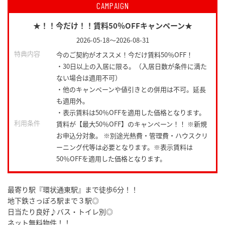
CAMPAIGN
★！！今だけ！！賃料50％OFFキャンペーン★
2026-05-18
～
2026-08-31
特典内容
今のご契約がオススメ！今だけ賃料50％OFF！
・30日以上の入居に限る。（入居日数が条件に満た
ない場合は適用不可）
・他のキャンペーンや値引きとの併用は不可。延長
も適用外。
・表示賃料は50％OFFを適用した価格となります。
利用条件
賃料が【最大50％OFF】のキャンペーン！！ ※新規
お申込分対象。 ※別途光熱費・管理費・ハウスクリ
ーニング代等は必要となります。※表示賃料は
50％OFFを適用した価格となります。
最寄り駅『環状通東駅』まで徒歩6分！！
地下鉄さっぽろ駅まで３駅◎
日当たり良好♪バス・トイレ別◎
ネット無料物件！！