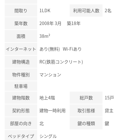
間取り
1LDK
利用可能人数
2名
築年数
2008年 3月 築18年
面積
38m²
インターネット
あり(無料) Wi-Fiあり
建物構造
RC(鉄筋コンクリート)
物件種別
マンション
駐車場
建物階数
地上4階
総戸数
15戸
契約形態
建物一時利用
取引態様
貸主
部屋の向き
北
鍵の種類
鍵
ベッドタイプ
シングル