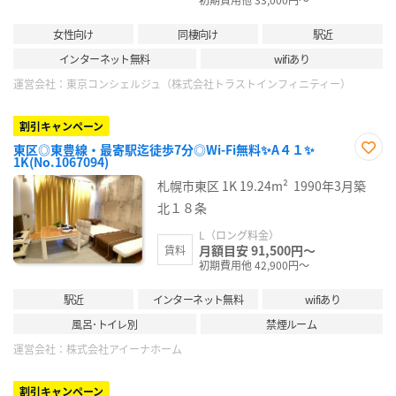
女性向け
同棲向け
駅近
インターネット無料
wifiあり
運営会社：
東京コンシェルジュ（株式会社トラストインフィニティー）
割引キャンペーン
東区◎東豊線・最寄駅迄徒歩7分◎Wi-Fi無料✨A４１✨
1K(No.1067094)
お気
に入
札幌市東区
1K
19.24m²
1990年3月築
り登
録
北１８条
L（ロング料金）
月額目安 91,500円～
賃料
初期費用他 42,900円～
駅近
インターネット無料
wifiあり
風呂･トイレ別
禁煙ルーム
運営会社：
株式会社アイーナホーム
割引キャンペーン