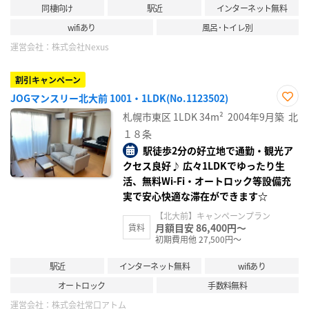
同棲向け
駅近
インターネット無料
wifiあり
風呂･トイレ別
運営会社：
株式会社Nexus
割引キャンペーン
JOGマンスリー北大前 1001・1LDK(No.1123502)
お気
札幌市東区
1LDK
34m²
2004年9月築
北
に入
り登
１８条
録
駅徒歩2分の好立地で通勤・観光ア
クセス良好♪ 広々1LDKでゆったり生
活、無料Wi-Fi・オートロック等設備充
実で安心快適な滞在ができます☆
【北大前】キャンペーンプラン
月額目安 86,400円～
賃料
初期費用他 27,500円～
駅近
インターネット無料
wifiあり
オートロック
手数料無料
運営会社：
株式会社常口アトム