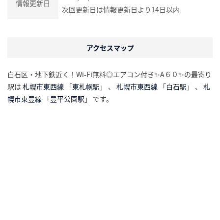
情報更新日
次回更新日は情報更新日より14日以内
アクセスマップ
白石区・地下鉄近く！Wi-Fi無料◎エアコン付き✨A６０✨の最寄り
駅は
札幌市東西線
「
東札幌駅
」 、
札幌市東西線
「
白石駅
」 、
札
幌市東豊線
「
豊平公園駅
」 です。