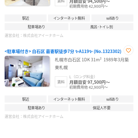
月額目安 94,500円～
賃料
初期費用他 42,900円～
駅近
インターネット無料
wifiあり
駐車場あり
風呂･トイレ別
運営会社：
株式会社アイーナホーム
<駐車場付き> 白石区 最寄駅徒歩7分 ✨A119✨ (No.1323302)
お気
札幌市白石区
1DK
31m²
1989年3月築
に入
り登
東札幌
録
L（ロング料金）
月額目安 97,500円～
賃料
初期費用他 42,900円～
駅近
インターネット無料
wifiあり
駐車場あり
保証人不要
運営会社：
株式会社アイーナホーム