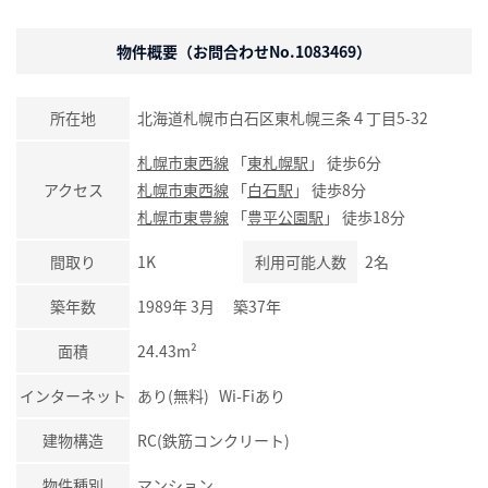
物件概要（お問合わせNo.1083469）
所在地
北海道札幌市白石区東札幌三条４丁目5-32
札幌市東西線
「
東札幌駅
」 徒歩6分
アクセス
札幌市東西線
「
白石駅
」 徒歩8分
札幌市東豊線
「
豊平公園駅
」 徒歩18分
間取り
1K
利用可能人数
2名
築年数
1989年 3月 築37年
面積
24.43m²
インターネット
あり(無料) Wi-Fiあり
建物構造
RC(鉄筋コンクリート)
物件種別
マンション