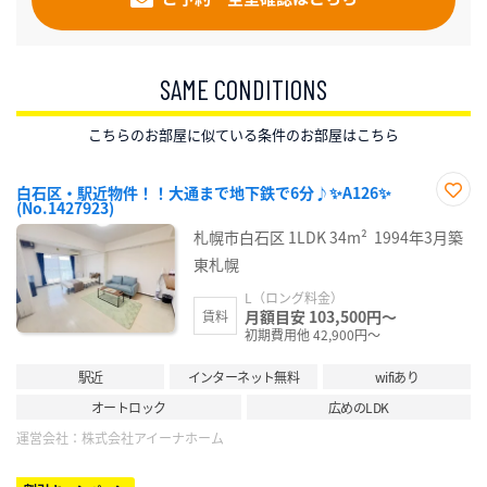
SAME CONDITIONS
こちらのお部屋に似ている条件のお部屋はこちら
白石区・駅近物件！！大通まで地下鉄で6分♪✨A126✨
(No.1427923)
お気
に入
札幌市白石区
1LDK
34m²
1994年3月築
り登
録
東札幌
L（ロング料金）
月額目安 103,500円～
賃料
初期費用他 42,900円～
駅近
インターネット無料
wifiあり
オートロック
広めのLDK
運営会社：
株式会社アイーナホーム