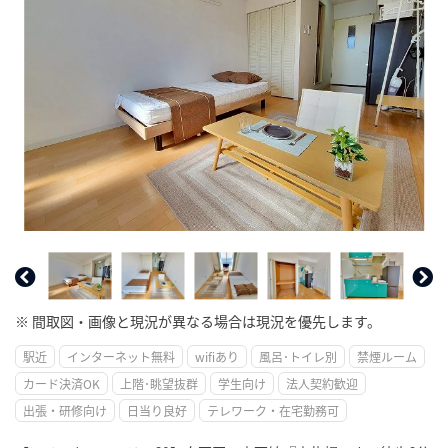
※ 間取図・画像と現況が異なる場合は現況を優先します。
駅近
インターネット無料
wifiあり
風呂･トイレ別
禁煙ルーム
カード決済OK
上階･眺望抜群
学生向け
法人契約歓迎
出張・研修向け
日当り良好
テレワーク・在宅勤務可