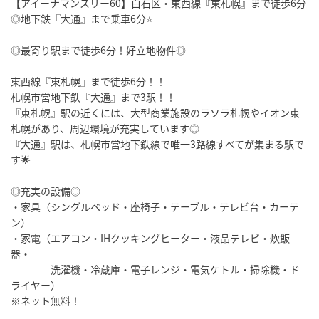
【アイーナマンスリー60】白石区・東西線『東札幌』まで徒歩6分
◎地下鉄『大通』まで乗車6分⭐
◎最寄り駅まで徒歩6分！好立地物件◎
東西線『東札幌』まで徒歩6分！！
札幌市営地下鉄『大通』まで3駅！！
『東札幌』駅の近くには、大型商業施設のラソラ札幌やイオン東
札幌があり、周辺環境が充実しています◎
『大通』駅は、札幌市営地下鉄線で唯一3路線すべてが集まる駅で
す🌟
◎充実の設備◎
・家具（シングルベッド・座椅子・テーブル・テレビ台・カーテ
ン）
・家電（エアコン・IHクッキングヒーター・液晶テレビ・炊飯
器・
洗濯機・冷蔵庫・電子レンジ・電気ケトル・掃除機・ド
ライヤー）
※ネット無料！