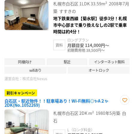
に入
札幌市白石区
1LDK
33.59m²
2008年7月
り登
録
築
すすきの
地下鉄東西線【菊水駅】徒歩3分！札幌
市中心部まで乗り換えなしの2駅で乗車
時間は約4分！
ロングプラン
月額目安 114,000円～
賃料
初期費用他 38,500円～
同棲向け
駅近
インターネット無料
wifiあり
オートロック
運営会社：
株式会社Nexus
割引キャンペーン
白石区・駅近物件！！駐車場あり！Wi-Fi無料◎✨A２✨
2DK(No.1052269)
お気
に入
札幌市白石区
2DK
m²
1980年5月築
白
り登
録
石
L（ロング料金）