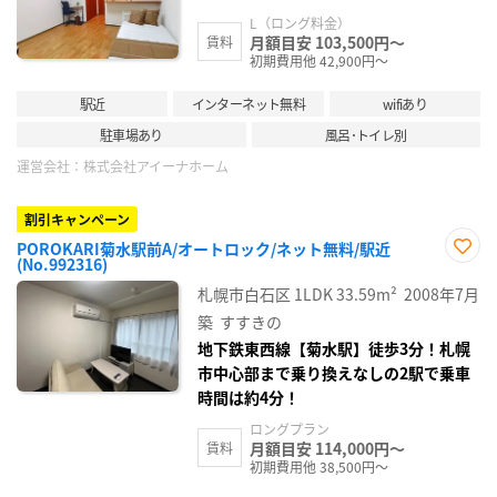
L（ロング料金）
月額目安 103,500円～
賃料
初期費用他 42,900円～
駅近
インターネット無料
wifiあり
駐車場あり
風呂･トイレ別
運営会社：
株式会社アイーナホーム
割引キャンペーン
POROKARI菊水駅前A/オートロック/ネット無料/駅近
(No.992316)
お気
に入
札幌市白石区
1LDK
33.59m²
2008年7月
り登
録
築
すすきの
地下鉄東西線【菊水駅】徒歩3分！札幌
市中心部まで乗り換えなしの2駅で乗車
時間は約4分！
ロングプラン
月額目安 114,000円～
賃料
初期費用他 38,500円～