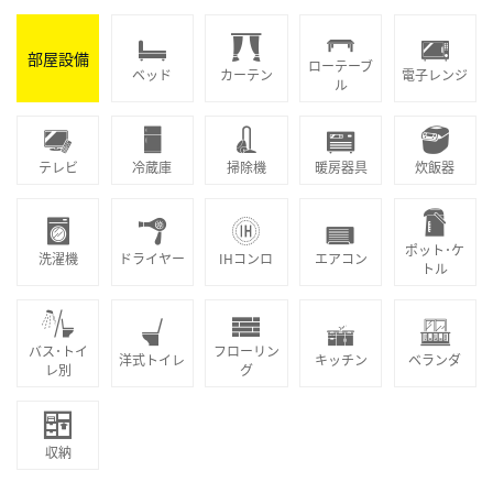
部屋設備
ローテーブ
ベッド
カーテン
電子レンジ
ル
テレビ
冷蔵庫
掃除機
暖房器具
炊飯器
ポット･ケ
洗濯機
ドライヤー
IHコンロ
エアコン
トル
バス･トイ
フローリン
洋式トイレ
キッチン
ベランダ
レ別
グ
収納