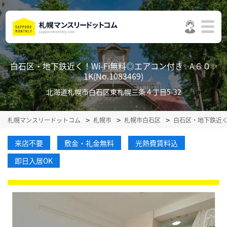
白石区・地下鉄近く！Wi-Fi無料◎エアコン付き✨A６０✨
1K(No.1083469)
北海道札幌市白石区東札幌三条４丁目5-32
札幌マンスリードットコム
札幌市
札幌市白石区
白石区・地下鉄近く
来店不要
敷金・礼金無料
光熱費賃料込
即日入居OK