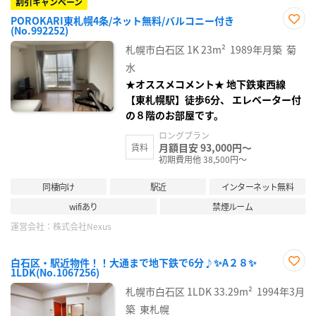
割引キャンペーン
POROKARI東札幌4条/ネット無料/バルコニー付き
(No.992252)
お気
に入
札幌市白石区
1K
23m²
1989年月築
菊
り登
録
水
★オススメコメント★ 地下鉄東西線
【東札幌駅】徒歩6分、 エレベーター付
の８階のお部屋です。
ロングプラン
月額目安 93,000円～
賃料
初期費用他 38,500円～
同棲向け
駅近
インターネット無料
wifiあり
禁煙ルーム
運営会社：
株式会社Nexus
白石区・駅近物件！！大通まで地下鉄で6分♪✨A２８✨
1LDK(No.1067256)
お気
に入
札幌市白石区
1LDK
33.29m²
1994年3月
り登
録
築
東札幌