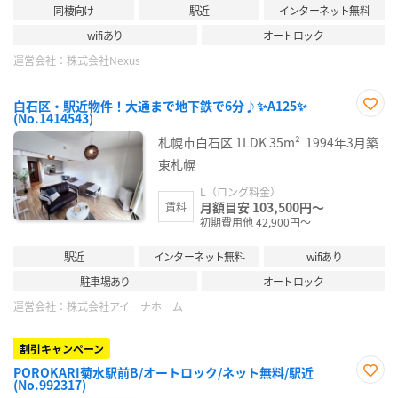
同棲向け
駅近
インターネット無料
wifiあり
オートロック
運営会社：
株式会社Nexus
白石区・駅近物件！大通まで地下鉄で6分♪✨A125✨
(No.1414543)
お気
に入
札幌市白石区
1LDK
35m²
1994年3月築
り登
録
東札幌
L（ロング料金）
月額目安 103,500円～
賃料
初期費用他 42,900円～
駅近
インターネット無料
wifiあり
駐車場あり
オートロック
運営会社：
株式会社アイーナホーム
割引キャンペーン
POROKARI菊水駅前B/オートロック/ネット無料/駅近
(No.992317)
お気