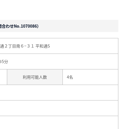
わせNo.1070086）
通２丁目南６−３１ 平和通S
歩5分
利用可能人数
4名