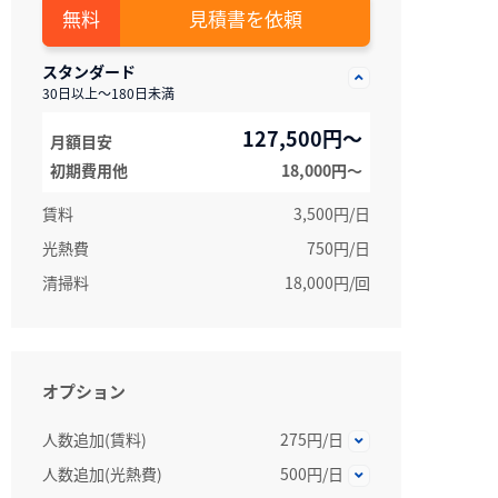
見積書を依頼
スタンダード
30日以上～180日未満
127,500円～
月額目安
初期費用他
18,000円〜
賃料
3,500円/日
光熱費
750円/日
清掃料
18,000円/回
オプション
人数追加(賃料)
275円/日
人数追加(光熱費)
500円/日