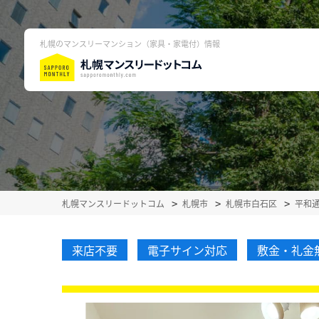
札幌のマンスリーマンション（家具・家電付）情報
札幌マンスリードットコム
札幌市
札幌市白石区
平和
来店不要
電子サイン対応
敷金・礼金