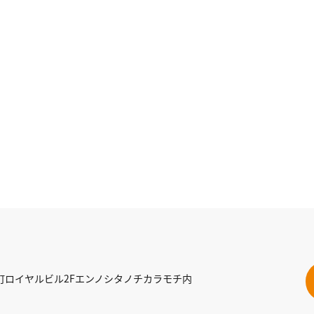
町ロイヤルビル2Fエンノシタノチカラモチ内