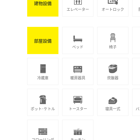
建物設備
エレベーター
オートロック
部屋設備
ベッド
椅子
冷蔵庫
暖房器具
炊飯器
ポット･ケトル
トースター
寝具一式
バ
フローリング
キッチン