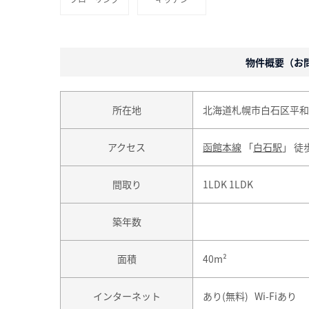
物件概要（お問合
所在地
北海道札幌市白石区平和
アクセス
函館本線
「
白石駅
」 徒
間取り
1LDK 1LDK
築年数
面積
40m²
インターネット
あり(無料) Wi-Fiあり