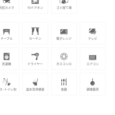
防犯カメラ
TVドアホン
ゴミ捨て場
テーブル
カーテン
電子レンジ
テレビ
洗濯機
ドライヤー
ガスコンロ
エアコン
ス･トイレ別
温水洗浄便座
食器
調理器具