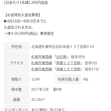
1日あたり1名様2,200円追加
【お盆特別入退去費用】
▶8月10日～8月18日までに
入退去される方は、
一律￥16,500円(税込）費用発生
所在地
北海道札幌市白石区本通１３丁目南3-14
札幌市東西線
「
白石駅
」 徒歩30分
アクセス
札幌市東西線
「
南郷１３丁目駅
」 徒歩5分
札幌市東西線
「
南郷１８丁目駅
」 徒歩17分
間取り
1LDK
利用可能人数
4名
築年数
2017年 2月 築9年
面積
35.28m²
インターネット
あり(無料) Wi-Fiあり