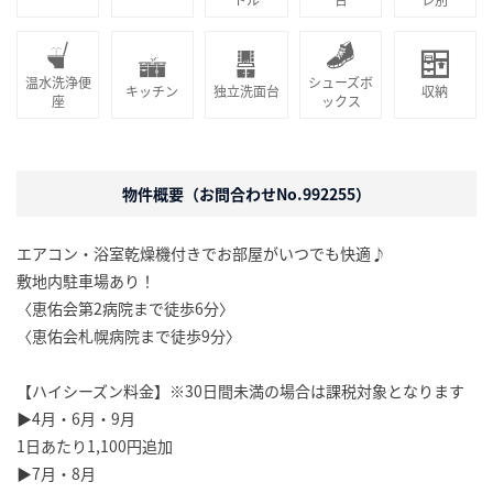
温水洗浄便
シューズボ
キッチン
独立洗面台
収納
座
ックス
物件概要（お問合わせNo.992255）
エアコン・浴室乾燥機付きでお部屋がいつでも快適♪
敷地内駐車場あり！
〈恵佑会第2病院まで徒歩6分〉
〈恵佑会札幌病院まで徒歩9分〉
【ハイシーズン料金】※30日間未満の場合は課税対象となります
▶4月・6月・9月
1日あたり1,100円追加
▶7月・8月