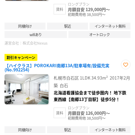
ロングプラン
月額目安 129,000円～
賃料
初期費用他 38,500円～
同棲向け
駅近
インターネット無料
wifiあり
オートロック
運営会社：
株式会社Nexus
割引キャンペーン
【ハイクラス】POROKARI南郷13A/駐車場有/設備充実
(No.992254)
お気
に入
札幌市白石区
1LDK
34.93m²
2017年2月
り登
録
築
白石
北海道看護協会まで徒歩圏内！ 地下鉄
東西線【南郷13丁目駅】徒歩5分！
ロングプラン
月額目安 126,000円～
賃料
初期費用他 38,500円～
同棲向け
駅近
インターネット無料