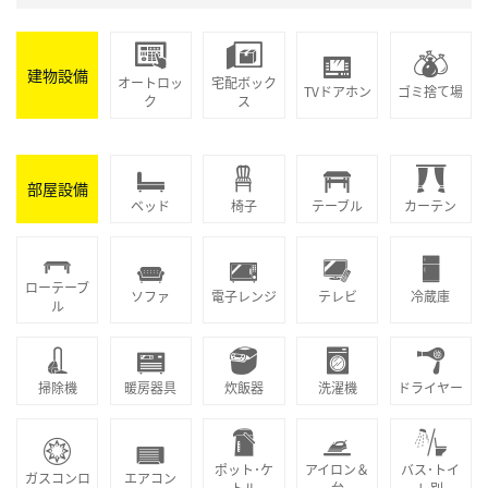
建物設備
オートロッ
宅配ボック
TVドアホン
ゴミ捨て場
ク
ス
部屋設備
ベッド
椅子
テーブル
カーテン
ローテーブ
ソファ
電子レンジ
テレビ
冷蔵庫
ル
掃除機
暖房器具
炊飯器
洗濯機
ドライヤー
ポット･ケ
アイロン＆
バス･トイ
ガスコンロ
エアコン
トル
台
レ別