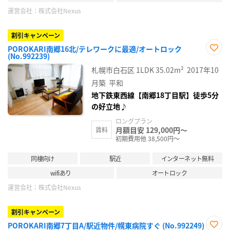
運営会社：
株式会社Nexus
割引キャンペーン
POROKARI南郷16北/テレワークに最適/オートロック
(No.992239)
お気
に入
札幌市白石区
1LDK
35.02m²
2017年10
り登
録
月築
平和
地下鉄東西線【南郷18丁目駅】徒歩5分
の好立地♪
ロングプラン
月額目安 129,000円～
賃料
初期費用他 38,500円～
同棲向け
駅近
インターネット無料
wifiあり
オートロック
運営会社：
株式会社Nexus
割引キャンペーン
POROKARI南郷7丁目A/駅近物件/幌東病院すぐ (No.992249)