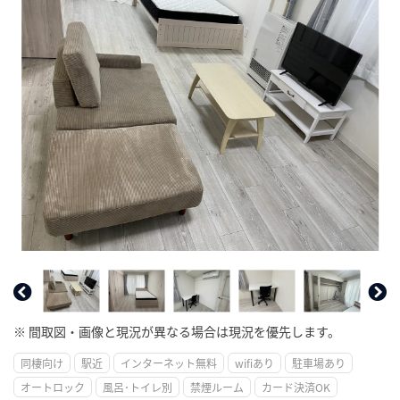
※ 間取図・画像と現況が異なる場合は現況を優先します。
同棲向け
駅近
インターネット無料
wifiあり
駐車場あり
オートロック
風呂･トイレ別
禁煙ルーム
カード決済OK