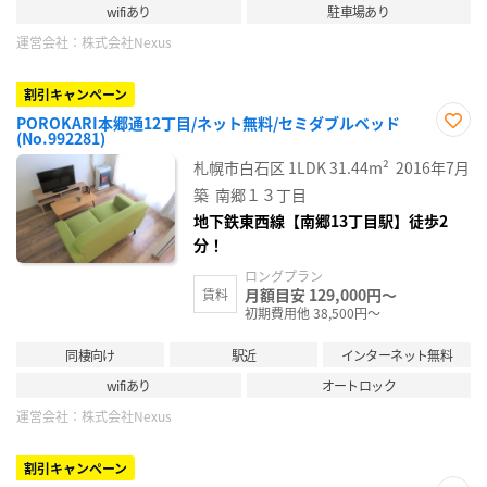
wifiあり
駐車場あり
運営会社：
株式会社Nexus
割引キャンペーン
POROKARI本郷通12丁目/ネット無料/セミダブルベッド
(No.992281)
お気
に入
札幌市白石区
1LDK
31.44m²
2016年7月
り登
録
築
南郷１３丁目
地下鉄東西線【南郷13丁目駅】徒歩2
分！
ロングプラン
月額目安 129,000円～
賃料
初期費用他 38,500円～
同棲向け
駅近
インターネット無料
wifiあり
オートロック
運営会社：
株式会社Nexus
割引キャンペーン