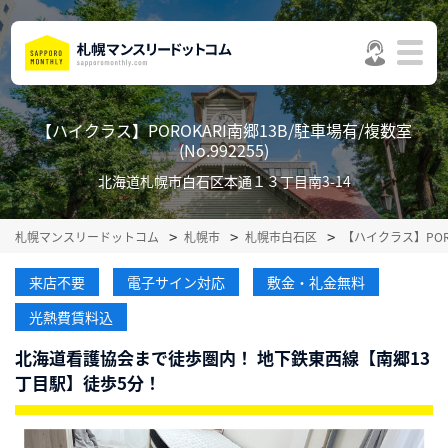
【ハイクラス】POROKARI南郷13B/駐車場有/複数室
(No.992255)
北海道札幌市白石区本通１３丁目南3-14
札幌マンスリードットコム
札幌市
札幌市白石区
【ハイクラス】POR
来店不要
電子サイン対応
敷金・礼金無料
光熱費賃料込
北海道看護協会まで徒歩圏内！ 地下鉄東西線【南郷13
丁目駅】徒歩5分！