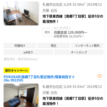
お気
札幌市白石区
1LDK
33.58m²
2018年12
に入
り登
月築
白石
録
地下鉄東西線【南郷7丁目駅】徒歩5分の
築浅物件！
ロングプラン
月額目安 129,000円～
賃料
初期費用他 38,500円～
同棲向け
駅近
インターネット無料
wifiあり
オートロック
運営会社：
株式会社Nexus
割引キャンペーン
POROKARI南郷7丁目B/駅近物件/幌東病院すぐ
(No.992250)
お気
に入
札幌市白石区
1LDK
33.43m²
2019年12
り登
録
月築
白石
地下鉄東西線【南郷7丁目駅】徒歩5分の
築浅物件！