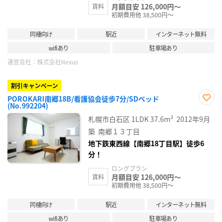
月額目安 126,000円～
賃料
初期費用他 38,500円～
同棲向け
駅近
インターネット無料
wifiあり
駐車場あり
運営会社：
株式会社Nexus
割引キャンペーン
POROKARI南郷18B/看護協会徒歩7分/SDベッド
(No.992204)
お気
に入
札幌市白石区
1LDK
37.6m²
2012年9月
り登
録
築
南郷１３丁目
地下鉄東西線【南郷18丁目駅】徒歩6
分！
ロングプラン
月額目安 126,000円～
賃料
初期費用他 38,500円～
同棲向け
駅近
インターネット無料
wifiあり
駐車場あり