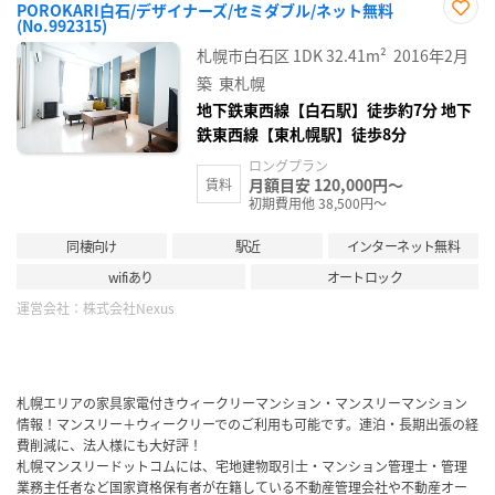
POROKARI白石/デザイナーズ/セミダブル/ネット無料
(No.992315)
お気
に入
札幌市白石区
1DK
32.41m²
2016年2月
り登
録
築
東札幌
地下鉄東西線【白石駅】徒歩約7分 地下
鉄東西線【東札幌駅】徒歩8分
ロングプラン
月額目安 120,000円～
賃料
初期費用他 38,500円～
同棲向け
駅近
インターネット無料
wifiあり
オートロック
運営会社：
株式会社Nexus
札幌エリアの家具家電付きウィークリーマンション・マンスリーマンション
情報！マンスリー＋ウィークリーでのご利用も可能です。連泊・長期出張の経
費削減に、法人様にも大好評！
札幌マンスリードットコムには、宅地建物取引士・マンション管理士・管理
業務主任者など国家資格保有者が在籍している不動産管理会社や不動産オー