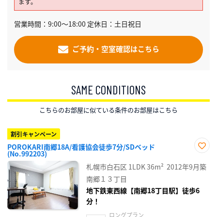
ます。
営業時間：9:00～18:00 定休日：土日祝日
ご予約・空室確認はこちら
SAME CONDITIONS
こちらのお部屋に似ている条件のお部屋はこちら
割引キャンペーン
POROKARI南郷18A/看護協会徒歩7分/SDベッド
(No.992203)
お気
に入
札幌市白石区
1LDK
36m²
2012年9月築
り登
録
南郷１３丁目
地下鉄東西線【南郷18丁目駅】徒歩6
分！
ロングプラン