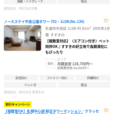
高級・ハイグレード
駅近
運営会社：
株式会社日動
ノースステイ中島公園タワー 702・1LDK(No.130)
お気
札幌市中央区
1LDK
45.81m²
2005年1月
に入
り登
築
すすきの
録
【複数室対応】〈エアコン付き〉ペット
同伴OK♪すすきの好立地で長期滞在に
もぴったり
ロング
月額目安 128,700円～
賃料
初期費用他 44,000円～
女性向け
ファミリー向け
同棲向け
ペット可
駅近
運営会社：
株式会社 賃貸生活
割引キャンペーン
【複数室OK】札幌中心部 駅近タワーマンション／クラッセ