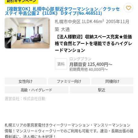
割引キャンペーン
【複数室OK】札幌中心部 駅近タワーマンション／クラッセ
ステイ 中島公園２《1LDK》 Dタイプ(No.468511)
お気
に入
札幌市中央区
1LDK
46m²
2005年11月
り登
録
築
大通
【法人様歓迎】収納スペース充実★低価
格で自然とアートを堪能できるハイグレ
ードマンション
ロングプラン
月額目安 125,400円～
賃料
初期費用他 40,000円～
女性向け
ファミリー向け
同棲向け
高級・ハイグレード
駅近
運営会社：
株式会社日動
札幌エリアの家具家電付きウィークリーマンション・マンスリーマンション
情報！マンスリー＋ウィークリーでのご利用も可能です。連泊・長期出張の経
費削減に、法人様にも大好評！