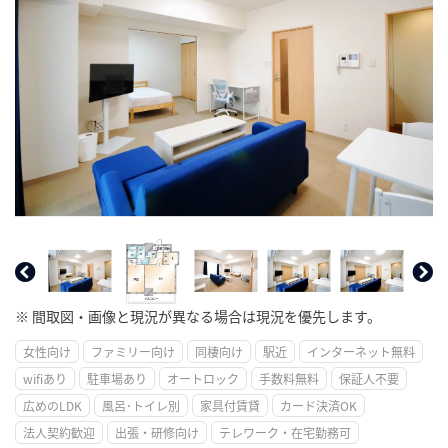
※ 間取図・画像と現況が異なる場合は現況を優先します。
女性向け
ファミリー向け
同棲向け
駅近
インターネット無料
wifiあり
駐車場あり
オートロック
手数料無料
保証人不要
広めのLDK
風呂･トイレ別
家具付賃貸
カード決済OK
法人契約歓迎
出張・研修向け
テレワーク・在宅勤務可