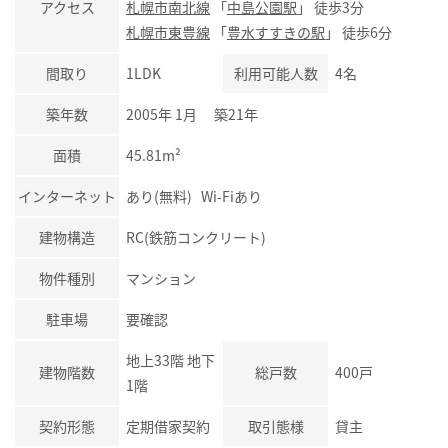
アクセス
札幌市南北線
「
中島公園駅
」 徒歩3分
札幌市東豊線
「
豊水すすきの駅
」 徒歩6分
間取り
1LDK
利用可能人数
4名
築年数
2005年 1月 築21年
面積
45.81m²
インターネット
あり(無料) Wi-Fiあり
建物構造
RC(鉄筋コンクリート)
物件種別
マンション
駐車場
要確認
地上33階 地下
建物階数
総戸数
400戸
1階
契約形態
定期借家契約
取引態様
貸主