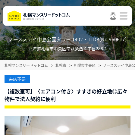
ノースステイ中島公園タワー 1402・1LDK(No.960617)
北海道札幌市中央区南八条西４丁目288-1
札幌マンスリードットコム
札幌市
札幌市中央区
ノースステイ中島
来店不要
【複数室可】〈エアコン付き〉すすきの好立地◎広々
物件で法人契約に便利