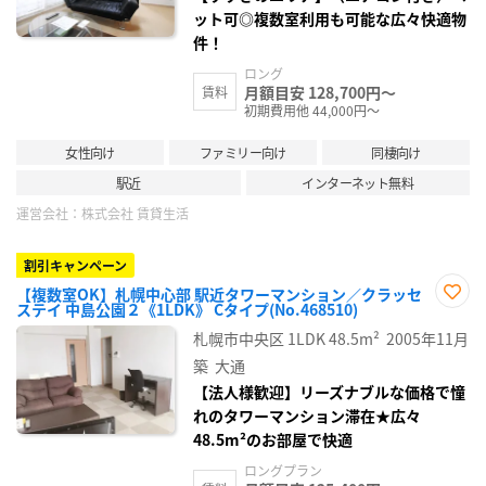
ット可◎複数室利用も可能な広々快適物
件！
ロング
月額目安 128,700円～
賃料
初期費用他 44,000円～
女性向け
ファミリー向け
同棲向け
駅近
インターネット無料
運営会社：
株式会社 賃貸生活
割引キャンペーン
【複数室OK】札幌中心部 駅近タワーマンション／クラッセ
ステイ 中島公園２《1LDK》 Cタイプ(No.468510)
お気
に入
札幌市中央区
1LDK
48.5m²
2005年11月
り登
録
築
大通
【法人様歓迎】リーズナブルな価格で憧
れのタワーマンション滞在★広々
48.5m²のお部屋で快適
ロングプラン