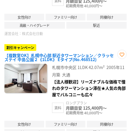
月額目安 125,400円～
賃料
初期費用他 40,000円～
女性向け
ファミリー向け
同棲向け
高級・ハイグレード
駅近
運営会社：
株式会社日動
割引キャンペーン
【複数室OK】札幌中心部 駅近タワーマンション／クラッセ
ステイ 中島公園２《1LDK》 Eタイプ(No.468512)
お気
に入
札幌市中央区
1LDK
42.07m²
2005年11
り登
録
月築
大通
【法人様歓迎】リーズナブルな価格で憧
れのタワーマンション滞在★人気の角部
屋でバルコニーも広々
ロングプラン
月額目安 125,400円～
賃料
初期費用他 40,000円～
女性向け
ファミリー向け
同棲向け