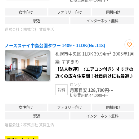
女性向け
ファミリー向け
同棲向け
駅近
インターネット無料
運営会社：
株式会社 賃貸生活
ノースステイ中島公園タワー 1409・1LDK(No.118)
お気
札幌市中央区
1LDK
39.94m²
2005年1月
に入
り登
築
すすきの
録
【法人歓迎】〈エアコン付き〉すすきの
近くの広々住空間！社員向けにも最適♪
ロング
月額目安 128,700円～
賃料
初期費用他 44,000円～
女性向け
ファミリー向け
同棲向け
駅近
インターネット無料
運営会社：
株式会社 賃貸生活