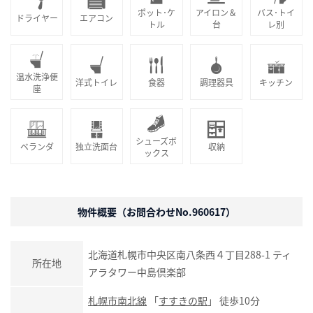
ポット･ケ
アイロン＆
バス･トイ
ドライヤー
エアコン
トル
台
レ別
温水洗浄便
洋式トイレ
食器
調理器具
キッチン
座
シューズボ
ベランダ
独立洗面台
収納
ックス
物件概要（お問合わせNo.960617）
北海道札幌市中央区南八条西４丁目288-1 ティ
所在地
アラタワー中島倶楽部
札幌市南北線
「
すすきの駅
」 徒歩10分