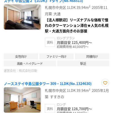
ステイ 中島公園２《1LDK》 Fタイプ(No.468513)
お気
に入
札幌市中央区
1LDK
39.94m²
2005年11
り登
録
月築
大通
【法人様歓迎】リーズナブルな価格で憧
れのタワーマンション滞在★人気の札幌
駅・大通方面向きのお部屋
ロングプラン
月額目安 125,400円～
賃料
初期費用他 40,000円～
女性向け
ファミリー向け
同棲向け
高級・ハイグレード
駅近
運営会社：
株式会社日動
ノースステイ中島公園タワー 309・1LDK(No.1324630)
お気
札幌市中央区
1LDK
39.94m²
2005年1月
に入
り登
築
すすきの
録
ロング
月額目安 128,700円～
賃料
初期費用他 44,000円～