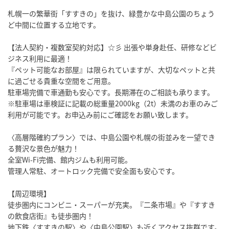
札幌一の繁華街「すすきの」を抜け、緑豊かな中島公園のちょう
ど中間に位置する立地です。
【法人契約・複数室契約対応】☆彡 出張や単身赴任、研修などビ
ジネス利用に最適！
『ペット可能なお部屋』は限られていますが、大切なペットと共
に過ごせる貴重な空間をご用意。
駐車場完備で車通勤も安心です。長期滞在のご相談も承ります。
※駐車場は車検証に記載の総重量2000kg（2t）未満のお車のみご
利用が可能です。お申込み前にご確認をお願い致します。
〈高層階確約プラン〉では、中島公園や札幌の街並みを一望でき
る贅沢な景色が魅力！
全室Wi-Fi完備、館内ジムも利用可能。
管理人常駐、オートロック完備で安全面も安心です。
【周辺環境】
徒歩圏内にコンビニ・スーパーが充実。『二条市場』や『すすき
の飲食店街』も徒歩圏内！
地下鉄〈すすきの駅〉や〈中島公園駅〉も近くアクセス抜群です。