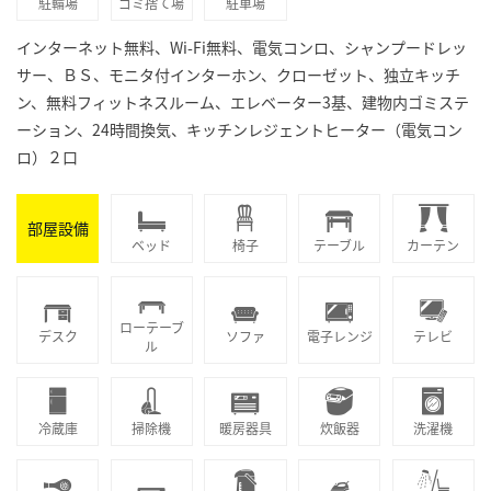
駐輪場
ゴミ捨て場
駐車場
インターネット無料、Wi-Fi無料、電気コンロ、シャンプードレッ
サー、ＢＳ、モニタ付インターホン、クローゼット、独立キッチ
ン、無料フィットネスルーム、エレベーター3基、建物内ゴミステ
ーション、24時間換気、キッチンレジェントヒーター（電気コン
ロ）２口
部屋設備
ベッド
椅子
テーブル
カーテン
ローテーブ
デスク
ソファ
電子レンジ
テレビ
ル
冷蔵庫
掃除機
暖房器具
炊飯器
洗濯機