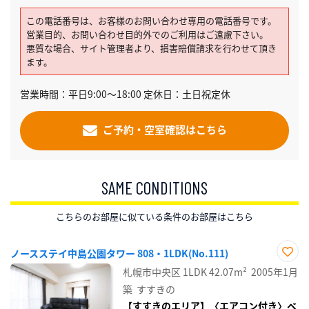
この電話番号は、お客様のお問い合わせ専用の電話番号です。
営業目的、お問い合わせ目的外でのご利用はご遠慮下さい。
悪質な場合、サイト管理者より、損害賠償請求を行わせて頂き
ます。
営業時間：平日9:00～18:00 定休日：土日祝定休
ご予約・空室確認はこちら
SAME CONDITIONS
こちらのお部屋に似ている条件のお部屋はこちら
ノースステイ中島公園タワー 808・1LDK(No.111)
お気
札幌市中央区
1LDK
42.07m²
2005年1月
に入
り登
築
すすきの
録
【すすきのエリア】〈エアコン付き〉ペ