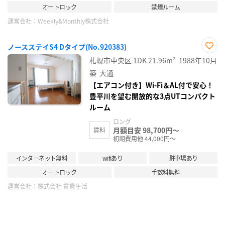
オートロック
禁煙ルーム
運営会社：
Weekly&Monthly株式会社
ノースステイS4 Dタイプ(No.920383)
お気
札幌市中央区
1DK
21.96m²
1988年10月
に入
り登
築
大通
録
【エアコン付き】Wi-Fi＆AL付で安心！
豊平川を望む開放的な3点UTコンパクト
ルーム
ロング
月額目安 98,700円～
賃料
初期費用他 44,000円～
インターネット無料
wifiあり
駐車場あり
オートロック
手数料無料
運営会社：
株式会社 賃貸生活