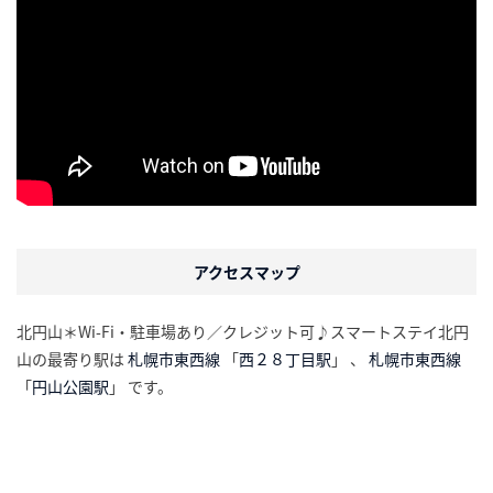
アクセスマップ
北円山＊Wi-Fi・駐車場あり／クレジット可♪スマートステイ北円
山の最寄り駅は
札幌市東西線
「
西２８丁目駅
」 、
札幌市東西線
「
円山公園駅
」 です。