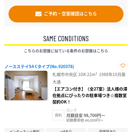
ご予約・空室確認はこちら
SAME CONDITIONS
こちらのお部屋に似ている条件のお部屋はこちら
ノースステイS4 Cタイプ(No.920378)
お気
札幌市中央区
1DK
22m²
1988年10月築
に入
り登
大通
録
【エアコン付き】〈全27室〉法人様の滞
在拠点にぴったりの駐車場つき☆複数室
契約OK！
ロング
月額目安 98,700円～
賃料
初期費用他 44,000円～
インターネット無料
wifiあり
駐車場あり