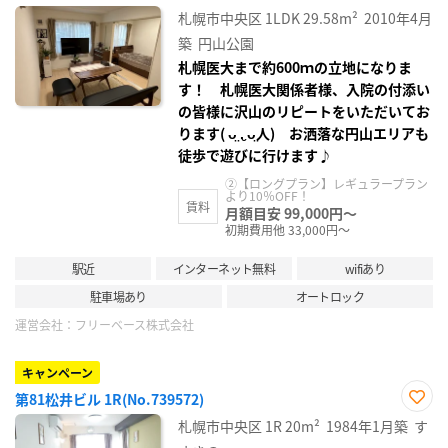
り登
札幌市中央区
1LDK
29.58m²
2010年4月
録
築
円山公園
札幌医大まで約600ｍの立地になりま
す！ 札幌医大関係者様、入院の付添い
の皆様に沢山のリピートをいただいてお
ります( ᴗ̤ .̮ ᴗ̤人) お洒落な円山エリアも
徒歩で遊びに行けます♪
②【ロングプラン】レギュラープラン
より10％OFF！
賃料
月額目安 99,000円～
初期費用他 33,000円～
駅近
インターネット無料
wifiあり
駐車場あり
オートロック
運営会社：
フリーベース株式会社
キャンペーン
第81松井ビル 1R(No.739572)
お気
札幌市中央区
1R
20m²
1984年1月築
す
に入
り登