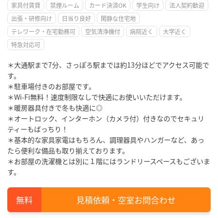
家具付賃貸
禁煙ルーム
カード決済OK
学生向け
法人契約歓迎
出張・研修向け
日当り良好
閑静な住宅地
テレワーク・在宅勤務可
空気清浄機付
病院近く
大学近く
特急対応可
＊大通駅まで7分、さっぽろ駅までは約13分ほどでアクセス可能で
す。
＊駐車場付きのお部屋です。
＊Wi-Fi無料！速度制限なしで快適にお使いいただけます。
＊暖房器具付きで冬も快適に◎
＊オートロック、インターホン（カメラ付）付きなのでセキュリ
ティーもばっちり！
＊基本的な家具家電はもちろん、調理器具やハンガーなど、あっ
たら便利な備品も取り揃えております。
＊お部屋の洗濯機とは別に１階にはランドリースペースもございま
す。
見積依頼・空室お問合わせ