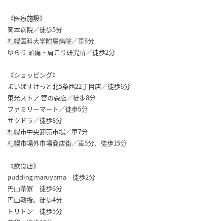
《医療施設》
岡本病院／徒歩5分
札幌医科大学附属病院／車8分
ゆらり 頭痛・肩こり研究所／徒歩2分
《ショッピング》
まいばすけっと北5条西22丁目店／徒歩6分
東光ストア 宮の森店／徒歩8分
ファミリーマート／徒歩5分
サツドラ／徒歩8分
札幌市中央卸売市場／車7分
札幌市場外市場商店街／車5分、徒歩15分
《飲食店》
pudding maruyama 徒歩2分
円山茶寮 徒歩6分
円山教授。徒歩4分
トリトン 徒歩5分