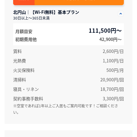
北円山｜【Wi-Fi無料】基本プラン
30日以上～365日未満
111,500円～
月額目安
初期費用他
42,900円〜
賃料
2,600円/日
光熱費
1,100円/日
火災保険料
500円/月
清掃料
20,900円/回
寝具・リネン
18,700円/回
契約事務手数料
3,300円/回
※空室であれば1年以上ご入居もご案内可能です！ご相談くださ
い。