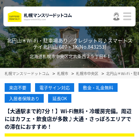
北円山＊Wi-Fi・駐車場あり／クレジット可♪スマートス
テイ北円山 607・1K(No.843253)
北海道札幌市中央区北六条西２５丁目4-1
札幌マンスリードットコム
札幌市
札幌市中央区
北円山＊Wi-Fi
来店不要
電子サイン対応
敷金・礼金無料
入居者保険あり
延長OK
【大通駅まで約7分！】Wi-Fi無料・冷暖房完備。周辺
にはカフェ・飲食店が多数♪大通・さっぽろエリアで
の滞在におすすめ！