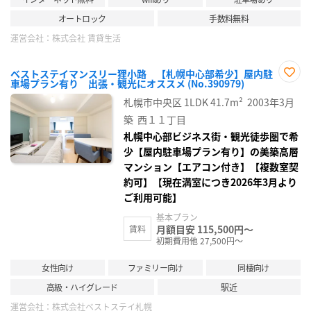
オートロック
手数料無料
運営会社：
株式会社 賃貸生活
ベストステイマンスリー狸小路 【札幌中心部希少】屋内駐
車場プラン有り 出張・観光にオススメ (No.390979)
お気
に入
札幌市中央区
1LDK
41.7m²
2003年3月
り登
録
築
西１１丁目
札幌中心部ビジネス街・観光徒歩圏で希
少【屋内駐車場プラン有り】の美築高層
マンション【エアコン付き】【複数室契
約可】【現在満室につき2026年3月より
ご利用可能】
基本プラン
月額目安 115,500円～
賃料
初期費用他 27,500円～
女性向け
ファミリー向け
同棲向け
高級・ハイグレード
駅近
運営会社：
株式会社ベストステイ札幌