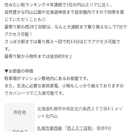
住みたい街ランキング４年連続で1位の円山エリアに近く、
自然豊かな円山公園や北海道神宮まで徒歩圏内ですので四季を感
じていただくことも◎
最寄り駅の西28丁目駅は、なんと大通駅まで乗り換えなしで7分で
アクセス可能！
さっぽろ駅までは乗り換え一回で約13分ほどでアクセス可能で
す。
最寄り駅から物件までは徒歩約9分♪
▼お部屋の特徴
駐車場がマンション敷地内にあるお部屋です。
また、生活に必要な家具家電、小物もしっかり揃えておりますの
でカバン一つでご入居可能です。
北海道札幌市中央区北六条西２５丁目4-1 メゾ
所在地
ンド北円山
札幌市東西線
「
西２８丁目駅
」 徒歩9分
アクセス