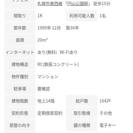
札幌市東西線
「
円山公園駅
」 徒歩15分
間取り
1K
利用可能人数
1名
築年数
1990年 12月 築36年
面積
20m²
インターネット
あり(無料) Wi-Fiあり
建物構造
RC(鉄筋コンクリート)
物件種別
マンション
駐車場
要確認
建物階数
地上14階
総戸数
164戸
契約形態
定期借家契約
取引態様
その他
部屋の向き
鍵の種類
電子キー