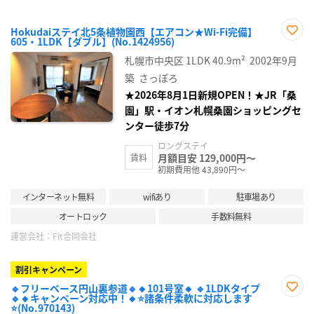
Hokudaiステイ北5条植物園西【エアコン★Wi-Fi完備】
605・1LDK【ダブル】(No.1424956)
お気
に入
札幌市中央区
1LDK
40.9m²
2002年9月
り登
録
築
さっぽろ
★2026年8月1日新規OPEN！★JR「桑
園」駅・イオン札幌桑園ショッピングセ
ンター徒歩7分
ロングステイ
月額目安 129,000円～
賃料
初期費用他 43,890円～
インターネット無料
wifiあり
駐車場あり
オートロック
手数料無料
運営会社：
Fit合同会社
割引キャンペーン
🔹フリーベース円山裏参道🔹🔸101号室🔸 🔹1LDKタイプ
🔹🔸キャンペーン対応中！🔸⭐諸条件柔軟に対応します
お気
⭐(No.970143)
に入