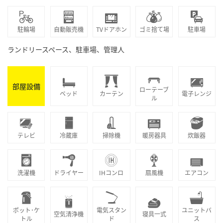
駐輪場
自動販売機
TVドアホン
ゴミ捨て場
駐車場
ランドリースペース、駐車場、管理人
部屋設備
ローテーブ
ベッド
カーテン
電子レンジ
ル
テレビ
冷蔵庫
掃除機
暖房器具
炊飯器
洗濯機
ドライヤー
IHコンロ
扇風機
エアコン
ポット･ケ
電気スタン
ユニットバ
空気清浄機
寝具一式
トル
ド
ス