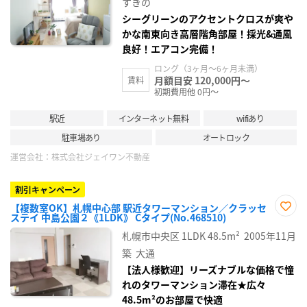
すきの
録
シーグリーンのアクセントクロスが爽や
かな南東向き高層階角部屋！採光&通風
良好！エアコン完備！
ロング（3ヶ月～6ヶ月未満）
月額目安 120,000円～
賃料
初期費用他 0円～
駅近
インターネット無料
wifiあり
駐車場あり
オートロック
運営会社：
株式会社ジェイワン不動産
割引キャンペーン
【複数室OK】札幌中心部 駅近タワーマンション／クラッセ
ステイ 中島公園２《1LDK》 Cタイプ(No.468510)
お気
に入
札幌市中央区
1LDK
48.5m²
2005年11月
り登
録
築
大通
【法人様歓迎】リーズナブルな価格で憧
れのタワーマンション滞在★広々
48.5m²のお部屋で快適