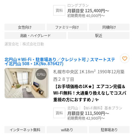
ロングプラン
月額目安 125,400円～
賃料
初期費用他 40,000円～
女性向け
ファミリー向け
同棲向け
高級・ハイグレード
駅近
運営会社：
株式会社日動
北円山＊Wi-Fi・駐車場あり／クレジット可♪スマートステ
イ北円山 508・1K(No.876427)
お気
に入
札幌市中央区
1K
18m²
1990年12月築
り登
録
西２８丁目
【お手頃価格の1K★】エアコン完備＆
Wi-Fi無料！大通乗り換えなしでコスパ
重視の方におすすめ♪✨
北円山｜【Wi-Fi無料】基本プラン
月額目安 111,500円～
賃料
初期費用他 42,900円～
インターネット無料
wifiあり
駐車場あり