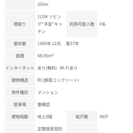
350m
1LDK リビン
間取り
グ*洋室*キッ
利用可能人数
4名
チン
築年数
1989年 12月 築37年
面積
48.06m²
インターネット
あり(無料) Wi-Fiあり
建物構造
RC(鉄筋コンクリート)
物件種別
マンション
駐車場
要確認
建物階数
地上8階
総戸数
48戸
定期借家契約