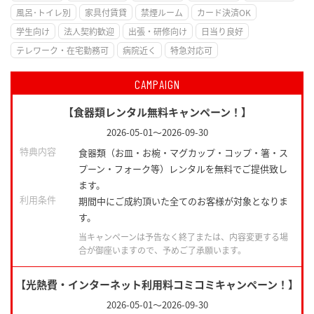
風呂･トイレ別
家具付賃貸
禁煙ルーム
カード決済OK
学生向け
法人契約歓迎
出張・研修向け
日当り良好
テレワーク・在宅勤務可
病院近く
特急対応可
CAMPAIGN
【食器類レンタル無料キャンペーン！】
2026-05-01
～
2026-09-30
特典内容
食器類（お皿・お椀・マグカップ・コップ・箸・ス
プーン・フォーク等）レンタルを無料でご提供致し
ます。
利用条件
期間中にご成約頂いた全てのお客様が対象となりま
す。
当キャンペーンは予告なく終了または、内容変更する場
合が御座いますので、予めご了承願います。
【光熱費・インターネット利用料コミコミキャンペーン！】
2026-05-01
～
2026-09-30