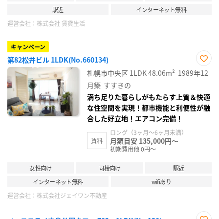
駅近
インターネット無料
運営会社：
株式会社 賃貸生活
キャンペーン
第82松井ビル 1LDK(No.660134)
お気
札幌市中央区
1LDK
48.06m²
1989年12
に入
り登
月築
すすきの
録
満ち足りた暮らしがもたらす上質＆快適
な住空間を実現！都市機能と利便性が融
合した好立地！エアコン完備！
ロング（3ヶ月～6ヶ月未満）
月額目安 135,000円～
賃料
初期費用他 0円～
女性向け
同棲向け
駅近
インターネット無料
wifiあり
運営会社：
株式会社ジェイワン不動産