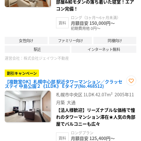
部屋&和モダンの落ち着いた寝室！エア
コン完備！
ロング（3ヶ月～6ヶ月未満）
月額目安 150,000円～
賃料
初期費用他 0円～
女性向け
ファミリー向け
同棲向け
駅近
インターネット無料
運営会社：
株式会社ジェイワン不動産
割引キャンペーン
【複数室OK】札幌中心部 駅近タワーマンション／クラッセ
ステイ 中島公園２《1LDK》 Eタイプ(No.468512)
お気
に入
札幌市中央区
1LDK
42.07m²
2005年11
り登
録
月築
大通
【法人様歓迎】リーズナブルな価格で憧
れのタワーマンション滞在★人気の角部
屋でバルコニーも広々
ロングプラン
月額目安 125,400円～
賃料