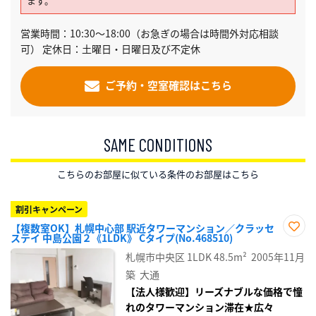
ます。
営業時間：10:30～18:00（お急ぎの場合は時間外対応相談
可） 定休日：土曜日・日曜日及び不定休
ご予約・空室確認はこちら
SAME CONDITIONS
こちらのお部屋に似ている条件のお部屋はこちら
割引キャンペーン
【複数室OK】札幌中心部 駅近タワーマンション／クラッセ
ステイ 中島公園２《1LDK》 Cタイプ(No.468510)
お気
に入
札幌市中央区
1LDK
48.5m²
2005年11月
り登
録
築
大通
【法人様歓迎】リーズナブルな価格で憧
れのタワーマンション滞在★広々