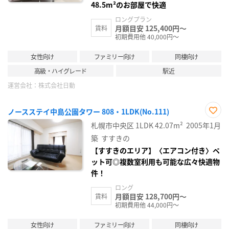
48.5m²のお部屋で快適
ロングプラン
月額目安 125,400円～
賃料
初期費用他 40,000円～
女性向け
ファミリー向け
同棲向け
高級・ハイグレード
駅近
運営会社：
株式会社日動
ノースステイ中島公園タワー 808・1LDK(No.111)
お気
札幌市中央区
1LDK
42.07m²
2005年1月
に入
り登
築
すすきの
録
【すすきのエリア】〈エアコン付き〉ペ
ット可◎複数室利用も可能な広々快適物
件！
ロング
月額目安 128,700円～
賃料
初期費用他 44,000円～
女性向け
ファミリー向け
同棲向け