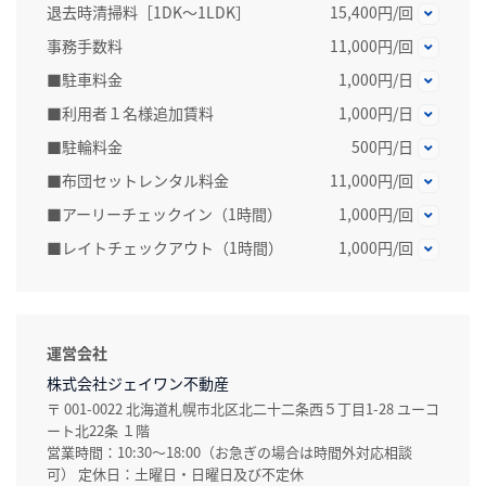
退去時清掃料［1DK～1LDK］
15,400円/回
事務手数料
11,000円/回
■駐車料金
1,000円/日
■利用者１名様追加賃料
1,000円/日
■駐輪料金
500円/日
■布団セットレンタル料金
11,000円/回
■アーリーチェックイン（1時間）
1,000円/回
■レイトチェックアウト（1時間）
1,000円/回
運営会社
株式会社ジェイワン不動産
〒 001-0022 北海道札幌市北区北二十二条西５丁目1-28 ユーコ
ート北22条 １階
営業時間：10:30～18:00（お急ぎの場合は時間外対応相談
可） 定休日：土曜日・日曜日及び不定休