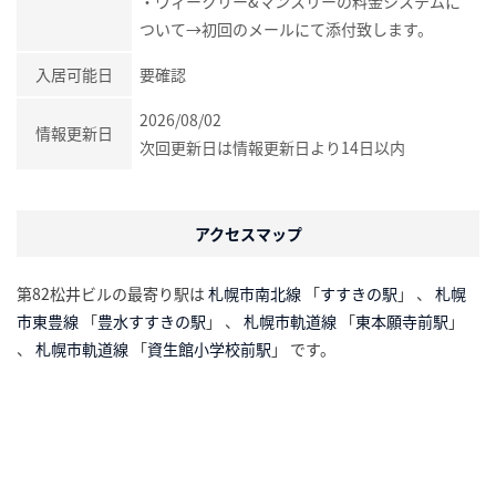
・ウィークリー&マンスリーの料金システムに
ついて→初回のメールにて添付致します。
入居可能日
要確認
2026/08/02
情報更新日
次回更新日は情報更新日より14日以内
アクセスマップ
第82松井ビルの最寄り駅は
札幌市南北線
「
すすきの駅
」 、
札幌
市東豊線
「
豊水すすきの駅
」 、
札幌市軌道線
「
東本願寺前駅
」
、
札幌市軌道線
「
資生館小学校前駅
」 です。