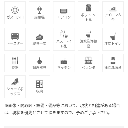
ポット･ケ
アイロン＆
ガスコンロ
扇風機
エアコン
トル
台
バス･トイ
温水洗浄便
トースター
寝具一式
洋式トイレ
レ別
座
食器
調理器具
キッチン
ベランダ
独立洗面台
シューズボ
収納
ックス
※画像・間取図・設備・備品等において、現状と相違がある場合
は、現状を優先とさせて頂きますので、予めご了承下さい。