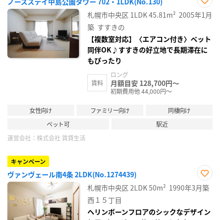
ノースステイ中島公園タワー 702・1LDK(No.130)
お気
札幌市中央区
1LDK
45.81m²
2005年1月
に入
り登
築
すすきの
録
【複数室対応】〈エアコン付き〉ペット
同伴OK♪すすきの好立地で長期滞在に
もぴったり
ロング
月額目安 128,700円～
賃料
初期費用他 44,000円～
女性向け
ファミリー向け
同棲向け
ペット可
駅近
運営会社：
株式会社 賃貸生活
キャンペーン
ヴァンヴェール南4条 2LDK(No.1274439)
お気
札幌市中央区
2LDK
50m²
1990年3月築
に入
り登
西１５丁目
録
ヘリンボーンフロアのシックなデザイン