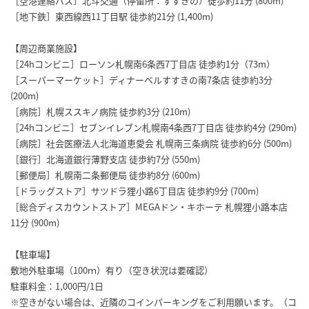
［空港連絡バス］北斗交通（停留所：すすきの）徒歩約11分 (800m)
［地下鉄］東西線西11丁目駅 徒歩約21分 (1,400m)
【周辺商業施設】
［24hコンビニ］ローソン札幌南6条西7丁目店 徒歩約1分（73m）
［スーパーマーケット］ディナーベルすすきの南7条店 徒歩約3分
(200m)
［病院］札幌ススキノ病院 徒歩約3分 (210m)
［24hコンビニ］セブンイレブン札幌南4条西7丁目店 徒歩約4分 (290m)
［病院］社会医療法人北海道恵愛会 札幌南三条病院 徒歩約6分 (500m)
［銀行］北海道銀行薄野支店 徒歩約7分 (550m)
［郵便局］札幌南二条郵便局 徒歩約8分 (600m)
［ドラッグストア］サツドラ狸小路6丁目店 徒歩約9分 (700m)
［総合ディスカウントストア］MEGAドン・キホーテ 札幌狸小路本店
11分 (900m)
【駐車場】
敷地外駐車場（100ｍ）有り（空き状況は要確認）
駐車料金：1,000円/1日
※空きがない場合は、近隣のコインパーキングをご利用願います。（コ