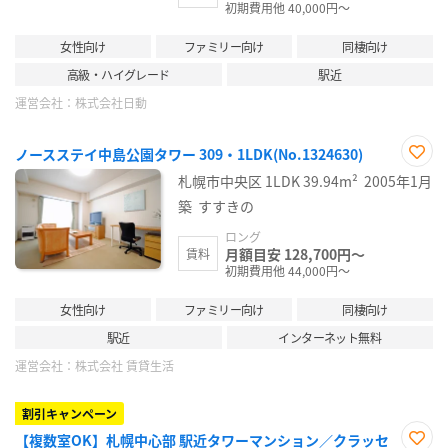
初期費用他 40,000円～
女性向け
ファミリー向け
同棲向け
高級・ハイグレード
駅近
運営会社：
株式会社日動
ノースステイ中島公園タワー 309・1LDK(No.1324630)
お気
札幌市中央区
1LDK
39.94m²
2005年1月
に入
り登
築
すすきの
録
ロング
月額目安 128,700円～
賃料
初期費用他 44,000円～
女性向け
ファミリー向け
同棲向け
駅近
インターネット無料
運営会社：
株式会社 賃貸生活
割引キャンペーン
【複数室OK】札幌中心部 駅近タワーマンション／クラッセ