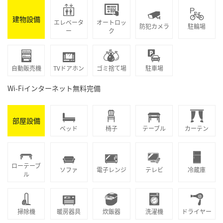
建物設備
エレベータ
オートロッ
防犯カメラ
駐輪場
ー
ク
自動販売機
TVドアホン
ゴミ捨て場
駐車場
Wi-Fiインターネット無料完備
部屋設備
ベッド
椅子
テーブル
カーテン
ローテーブ
ソファ
電子レンジ
テレビ
冷蔵庫
ル
掃除機
暖房器具
炊飯器
洗濯機
ドライヤー