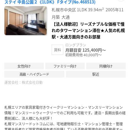
ステイ 中島公園２《1LDK》 Fタイプ(No.468513)
お気
に入
札幌市中央区
1LDK
39.94m²
2005年11
り登
録
月築
大通
【法人様歓迎】リーズナブルな価格で憧
れのタワーマンション滞在★人気の札幌
駅・大通方面向きのお部屋
ロングプラン
月額目安 125,400円～
賃料
初期費用他 40,000円～
女性向け
ファミリー向け
同棲向け
高級・ハイグレード
駅近
運営会社：
株式会社日動
札幌エリアの家具家電付きウィークリーマンション・マンスリーマンション
情報！マンスリー＋ウィークリーでのご利用も可能です。連泊・長期出張の経
費削減に、法人様にも大好評！
札幌マンスリードットコムには、宅地建物取引士・マンション管理士・管理
業務主任者など国家資格保有者が在籍している不動産管理会社や不動産オー