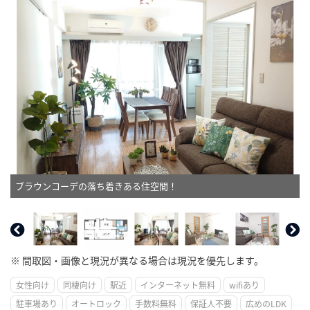
ブラウンコーデの落ち着きある住空間！
※ 間取図・画像と現況が異なる場合は現況を優先します。
女性向け
同棲向け
駅近
インターネット無料
wifiあり
駐車場あり
オートロック
手数料無料
保証人不要
広めのLDK