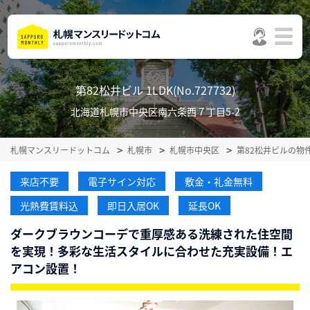
第82松井ビル 1LDK(No.727732)
北海道札幌市中央区南六条西７丁目5-2
札幌マンスリードットコム
札幌市
札幌市中央区
第82松井ビルの物
来店不要
電子サイン対応
敷金・礼金無料
光熱費賃料込
即日入居OK
延長OK
ダークブラウンコーデで重厚感ある洗練された住空間
を実現！多彩な生活スタイルに合わせた充実設備！エ
アコン設置！