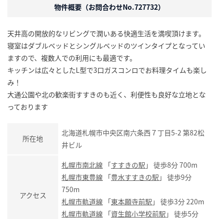
物件概要（お問合わせNo.727732）
天井高の開放的なリビングで潤いある快適生活を満喫頂けます。
寝室はダブルベッドとシングルベッドのツインタイプとなってい
ますので、複数人での利用にも最適です。
キッチンは広々としたL型で3口ガスコンロでお料理タイムも楽し
み！
大通公園や北の歓楽街すすきのも近く、利便性も良好な立地とな
っております
北海道札幌市中央区南六条西７丁目5-2 第82松
所在地
井ビル
札幌市南北線
「
すすきの駅
」 徒歩8分 700m
札幌市東豊線
「
豊水すすきの駅
」 徒歩9分
750m
アクセス
札幌市軌道線
「
東本願寺前駅
」 徒歩3分 220m
札幌市軌道線
「
資生館小学校前駅
」 徒歩5分