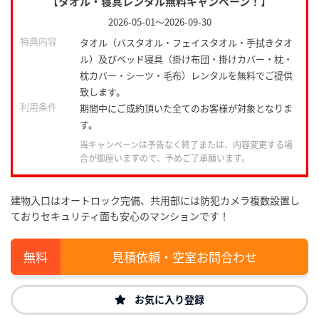
【タオル・寝具レンタル無料キャンペーン！】
2026-05-01
～
2026-09-30
特典内容
タオル（バスタオル・フェイスタオル・手拭きタオ
ル）及びベッド寝具（掛け布団・掛けカバー・枕・
枕カバー・シーツ・毛布）レンタルを無料でご提供
致します。
利用条件
期間中にご成約頂いた全てのお客様が対象となりま
す。
当キャンペーンは予告なく終了または、内容変更する場
合が御座いますので、予めご了承願います。
建物入口はオートロック完備、共用部には防犯カメラ複数設置し
ておりセキュリティ面も安心のマンションです！
見積依頼・空室お問合わせ
お気に入り登録