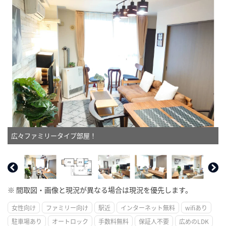
広々ファミリータイプ部屋！
※ 間取図・画像と現況が異なる場合は現況を優先します。
女性向け
ファミリー向け
駅近
インターネット無料
wifiあり
駐車場あり
オートロック
手数料無料
保証人不要
広めのLDK