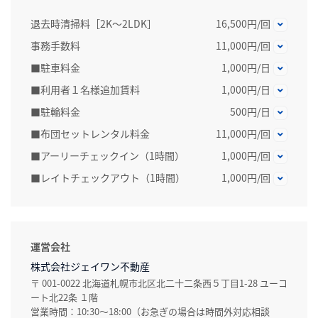
退去時清掃料［2K～2LDK］
16,500円/回
事務手数料
11,000円/回
■駐車料金
1,000円/日
■利用者１名様追加賃料
1,000円/日
■駐輪料金
500円/日
■布団セットレンタル料金
11,000円/回
■アーリーチェックイン（1時間）
1,000円/回
■レイトチェックアウト（1時間）
1,000円/回
運営会社
株式会社ジェイワン不動産
〒 001-0022 北海道札幌市北区北二十二条西５丁目1-28 ユーコ
ート北22条 １階
営業時間：10:30～18:00（お急ぎの場合は時間外対応相談