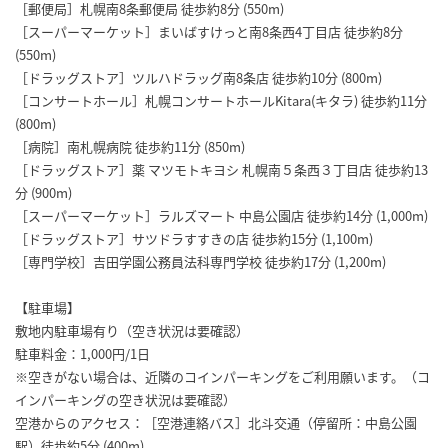
［郵便局］札幌南8条郵便局 徒歩約8分 (550m)
［スーパーマーケット］まいばすけっと南8条西4丁目店 徒歩約8分
(550m)
［ドラッグストア］ツルハドラッグ南8条店 徒歩約10分 (800m)
［コンサートホール］札幌コンサートホールKitara(キタラ) 徒歩約11分
(800m)
［病院］南札幌病院 徒歩約11分 (850m)
［ドラッグストア］薬 マツモトキヨシ 札幌南５条西３丁目店 徒歩約13
分 (900m)
［スーパーマーケット］ラルズマート 中島公園店 徒歩約14分 (1,000m)
［ドラッグストア］サツドラすすきの店 徒歩約15分 (1,100m)
［専門学校］吉田学園公務員法科専門学校 徒歩約17分 (1,200m)
【駐車場】
敷地内駐車場有り（空き状況は要確認）
駐車料金：1,000円/1日
※空きがない場合は、近隣のコインパーキングをご利用願います。（コ
インパーキングの空き状況は要確認）
空港からのアクセス：［空港連絡バス］北斗交通（停留所：中島公園
駅）徒歩約5分 (400m)