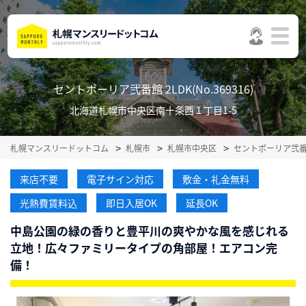
セントポーリア弐番館 2LDK(No.369316)
北海道札幌市中央区南十条西１丁目1-5
札幌マンスリードットコム
札幌市
札幌市中央区
セントポーリア弐
来店不要
電子サイン対応
敷金・礼金無料
光熱費賃料込
即日入居OK
延長OK
中島公園の緑の香りと豊平川の爽やかな風を感じれる
立地！広々ファミリータイプの角部屋！エアコン完
備！