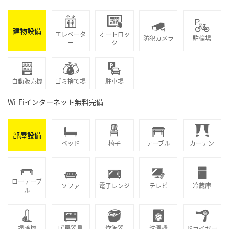
建物設備
エレベータ
オートロッ
防犯カメラ
駐輪場
ー
ク
自動販売機
ゴミ捨て場
駐車場
Wi-Fiインターネット無料完備
部屋設備
ベッド
椅子
テーブル
カーテン
ローテーブ
ソファ
電子レンジ
テレビ
冷蔵庫
ル
掃除機
暖房器具
炊飯器
洗濯機
ドライヤー