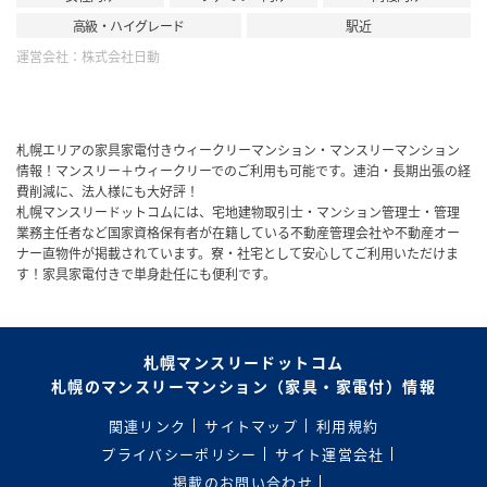
高級・ハイグレード
駅近
運営会社：
株式会社日動
札幌エリアの家具家電付きウィークリーマンション・マンスリーマンション
情報！マンスリー＋ウィークリーでのご利用も可能です。連泊・長期出張の経
費削減に、法人様にも大好評！
札幌マンスリードットコムには、宅地建物取引士・マンション管理士・管理
業務主任者など国家資格保有者が在籍している不動産管理会社や不動産オー
ナー直物件が掲載されています。寮・社宅として安心してご利用いただけま
す！家具家電付きで単身赴任にも便利です。
札幌マンスリードットコム
札幌のマンスリーマンション（家具・家電付）情報
関連リンク
サイトマップ
利用規約
プライバシーポリシー
サイト運営会社
掲載のお問い合わせ