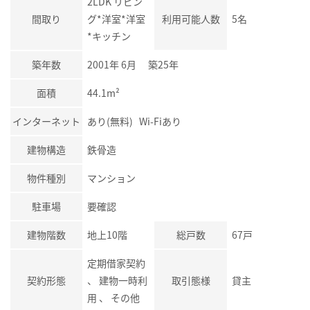
2LDK リビン
間取り
グ*洋室*洋室
利用可能人数
5名
*キッチン
築年数
2001年 6月 築25年
面積
44.1m²
インターネット
あり(無料) Wi-Fiあり
建物構造
鉄骨造
物件種別
マンション
駐車場
要確認
建物階数
地上10階
総戸数
67戸
定期借家契約
契約形態
、 建物一時利
取引態様
貸主
用 、 その他