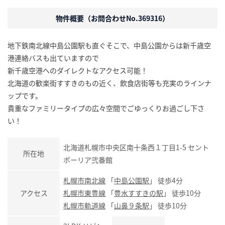
物件概要（お問合わせNo.369316）
地下鉄南北線中島公園駅も直ぐそこで、中島公園からは新千歳空
港連絡バスも出ていますので
新千歳空港へのダイレクトなアクセス可能！
北海道の歓楽街すすきのもの近く、飲食店街等も充実のラインナ
ップです。
貴重なファミリータイプの広々空間でごゆっくりお過ごし下さ
い！
北海道札幌市中央区南十条西１丁目1-5 セント
所在地
ポーリア弐番館
札幌市南北線
「
中島公園駅
」 徒歩4分
アクセス
札幌市東豊線
「
豊水すすきの駅
」 徒歩10分
札幌市軌道線
「
山鼻９条駅
」 徒歩10分