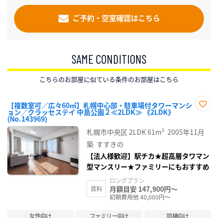
ご予約・空室確認はこちら
SAME CONDITIONS
こちらのお部屋に似ている条件のお部屋はこちら
【複数室可／広々60㎡】札幌中心部・駐車場付タワーマンシ
ョン／クラッセステイ 中島公園２≪2LDK≫ 《2LDK》
お気
(No.143969)
に入
り登
札幌市中央区
2LDK
61m²
2005年11月
録
築
すすきの
【法人様歓迎】駅チカ★超高層タワマン
型マンスリー★ファミリーにもおすすめ
ロングプラン
月額目安 147,900円～
賃料
初期費用他 40,000円～
女性向け
ファミリー向け
同棲向け