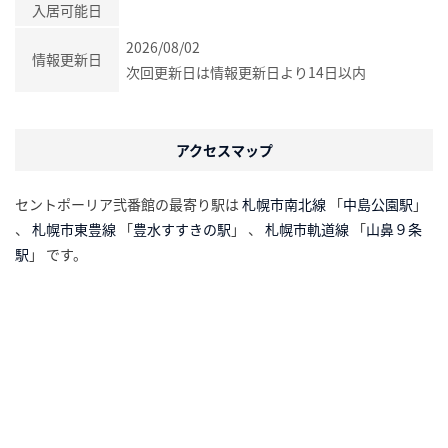
入居可能日
2026/08/02
情報更新日
次回更新日は情報更新日より14日以内
アクセスマップ
セントポーリア弐番館の最寄り駅は
札幌市南北線
「
中島公園駅
」
、
札幌市東豊線
「
豊水すすきの駅
」 、
札幌市軌道線
「
山鼻９条
駅
」 です。