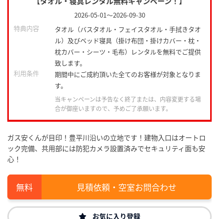
【タオル・寝具レンタル無料キャンペーン！】
2026-05-01
～
2026-09-30
特典内容
タオル（バスタオル・フェイスタオル・手拭きタオ
ル）及びベッド寝具（掛け布団・掛けカバー・枕・
枕カバー・シーツ・毛布）レンタルを無料でご提供
致します。
利用条件
期間中にご成約頂いた全てのお客様が対象となりま
す。
当キャンペーンは予告なく終了または、内容変更する場
合が御座いますので、予めご了承願います。
ガス安くんが目印！豊平川沿いの立地です！建物入口はオートロ
ック完備、共用部には防犯カメラ設置済みでセキュリティ面も安
心！
見積依頼・空室お問合わせ
お気に入り登録