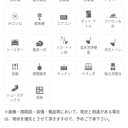
ポット･ケ
アイロン＆
IHコンロ
扇風機
エアコン
トル
台
バス･トイ
温水洗浄便
トースター
寝具一式
洋式トイレ
レ別
座
食器
調理器具
キッチン
ベランダ
独立洗面台
シューズボ
収納
ックス
※画像・間取図・設備・備品等において、現状と相違がある場合
は、現状を優先とさせて頂きますので、予めご了承下さい。