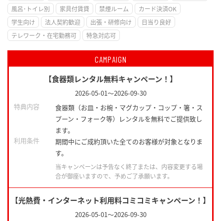
風呂･トイレ別
家具付賃貸
禁煙ルーム
カード決済OK
学生向け
法人契約歓迎
出張・研修向け
日当り良好
テレワーク・在宅勤務可
特急対応可
CAMPAIGN
【食器類レンタル無料キャンペーン！】
2026-05-01
～
2026-09-30
特典内容
食器類（お皿・お椀・マグカップ・コップ・箸・ス
プーン・フォーク等）レンタルを無料でご提供致し
ます。
利用条件
期間中にご成約頂いた全てのお客様が対象となりま
す。
当キャンペーンは予告なく終了または、内容変更する場
合が御座いますので、予めご了承願います。
【光熱費・インターネット利用料コミコミキャンペーン！】
2026-05-01
～
2026-09-30