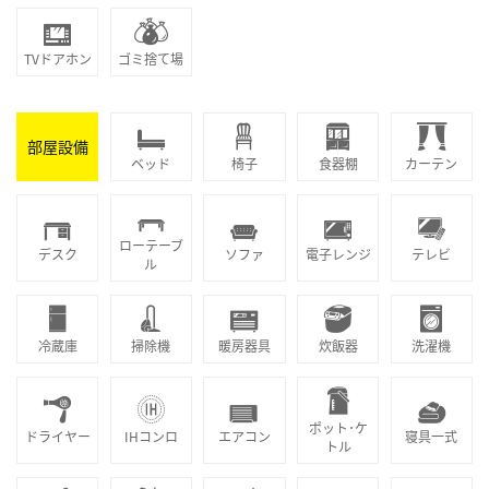
TVドアホン
ゴミ捨て場
部屋設備
ベッド
椅子
食器棚
カーテン
ローテーブ
デスク
ソファ
電子レンジ
テレビ
ル
冷蔵庫
掃除機
暖房器具
炊飯器
洗濯機
ポット･ケ
ドライヤー
IHコンロ
エアコン
寝具一式
トル