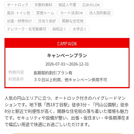
オートロック
手数料無料
保証人不要
広めのLDK
風呂･トイレ別
禁煙ルーム
カード決済OK
法人契約歓迎
出張・研修向け
日当り良好
閑静な住宅地
テレワーク・在宅勤務可
病院近く
大学近く
CAMPAIGN
キャンペーンプラン
2026-07-01
～
2026-12-31
特典内容
長期契約割引プラン有
利用条件
３０日以上利用、他キャンペーン併用不可
人気の円山エリアに立つ、オートロック付きのハイグレードマン
ションです。地下鉄「西18丁目駅」徒歩3分・「円山公園駅」徒歩
8分と駅近で利便性が高く、閑静な住宅街の落ち着いた環境も魅力
です。セキュリティや設備が整い、出張・仮住まい・中長期滞在ま
で幅広い用途で快適にお過ごしいただけます。