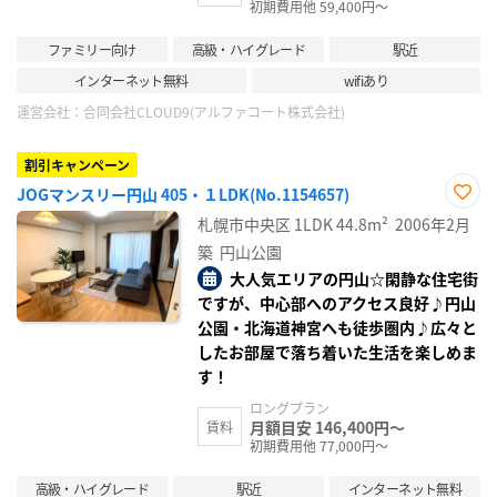
初期費用他 59,400円～
ファミリー向け
高級・ハイグレード
駅近
インターネット無料
wifiあり
運営会社：
合同会社CLOUD9(アルファコート株式会社)
割引キャンペーン
JOGマンスリー円山 405・１LDK(No.1154657)
お気
札幌市中央区
1LDK
44.8m²
2006年2月
に入
り登
築
円山公園
録
大人気エリアの円山☆閑静な住宅街
ですが、中心部へのアクセス良好♪円山
公園・北海道神宮へも徒歩圏内♪広々と
したお部屋で落ち着いた生活を楽しめま
す！
ロングプラン
月額目安 146,400円～
賃料
初期費用他 77,000円～
高級・ハイグレード
駅近
インターネット無料