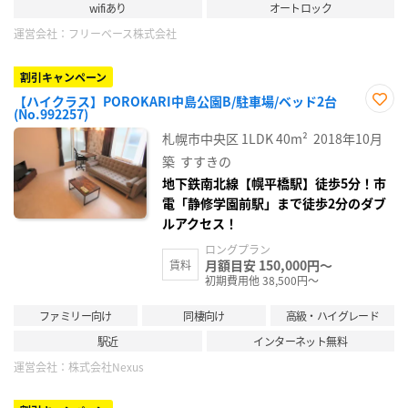
wifiあり
オートロック
運営会社：
フリーベース株式会社
割引キャンペーン
【ハイクラス】POROKARI中島公園B/駐車場/ベッド2台
(No.992257)
お気
に入
札幌市中央区
1LDK
40m²
2018年10月
り登
録
築
すすきの
地下鉄南北線【幌平橋駅】徒歩5分！市
電「静修学園前駅」まで徒歩2分のダブ
ルアクセス！
ロングプラン
月額目安 150,000円～
賃料
初期費用他 38,500円～
ファミリー向け
同棲向け
高級・ハイグレード
駅近
インターネット無料
運営会社：
株式会社Nexus