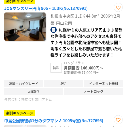
割引キャンペーン
JOGマンスリー円山 905・1LDK(No.1370991)
お気
札幌市中央区
1LDK
44.8m²
2006年2月
に入
り登
築
円山公園
録
札幌№１の人気エリア円山♪♪閑静
な住宅街で中心部へのアクセスも良好で
す♪円山公園や北海道神宮へも徒歩圏！
明るく広々としたお部屋で落ち着いた札
幌ライフをお楽しみいただけます！
ロングプラン
月額目安 146,400円～
賃料
初期費用他 77,000円～
高級・ハイグレード
駅近
インターネット無料
wifiあり
オートロック
運営会社：
株式会社常口アトム
割引キャンペーン
中島公園駅徒歩1分のタワマン🎵 1005号室(No.727695)
お気