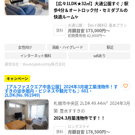
【広々1LDK★32㎡】大通公園すぐ♪駅
歩4分＆オートロック付・セミダブルの
快適ルーム✨
大通公園｜【Wi-Fi無料】基本プラン
月額目安 173,000円～
賃料
初期費用他 42,900円～
女性向け
高級・ハイグレード
駅近
インターネット無料
wifiあり
運営会社：
Weekly&Monthly株式会社
キャンペーン
【アルファスクエア中島公園】2024年3月竣工築浅物件！す
すきの徒歩圏内・ビジネスや観光でも♪ 601・
お気
2LDK(No.961949)
に入
り登
札幌市中央区
2LDK
49.44m²
2024年3月
録
築
豊水すすきの
2024.3月築浅物件です！！
ロングステイ
月額目安 178,500円～
賃料