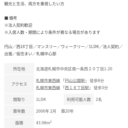
観光と生活、両方を重視したい方
■ 備考
※法人契約歓迎
※入居人数・期間により条件が異なる場合があります
円山／西18丁目／マンスリー／ウィークリー／1LDK／法人契約／
出張／仮住まい／札幌中心部
所在地
北海道札幌市中央区南一条西２０丁目1-20
札幌市東西線
「
円山公園駅
」 徒歩8分
アクセス
札幌市東西線
「
西１８丁目駅
」 徒歩3分
間取り
1LDK
利用可能人数
2名
築年数
2006年 2月 築20年
面積
43.98m²