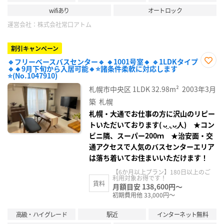
wifiあり
オートロック
運営会社：
株式会社常口アトム
割引キャンペーン
🔹フリーベースバスセンター🔹 🔸1001号室🔸 🔹1LDKタイプ
🔹🔸9月下旬から入居可能🔸⭐諸条件柔軟に対応します
お気
⭐(No.1047910)
に入
り登
札幌市中央区
1LDK
32.98m²
2003年3月
録
築
札幌
札幌・大通でお仕事の方に沢山のリピー
トいただいております( ᴗ̤ .̮ ᴗ̤人) ★コン
ビニ隣、スーパー200ｍ ★治安面・交
通アクセスで人気のバスセンターエリア
は落ち着いてお住まいいただけます！
【6か月以上プラン】180日以上のご
利用対象お得です！
賃料
月額目安 138,600円～
初期費用他 33,000円～
高級・ハイグレード
駅近
インターネット無料