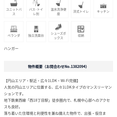
ユニットバ
バス･トイ
温水洗浄便
洋式トイレ
キッチン
ス
レ別
座
シューズボ
ベランダ
独立洗面台
収納
ックス
ハンガー
物件概要（お問合わせNo.1382094）
【円山エリア・駅近・広々1LDK・Wi-Fi完備】
人気の円山エリアに位置する、広々1LDKタイプのマンスリーマン
ションです。
地下鉄東西線「西18丁目駅」徒歩圏内で、札幌中心部へのアクセ
スも良好。
落ち着いた住環境と利便性を兼ね備えた物件で、出張・仮住ま