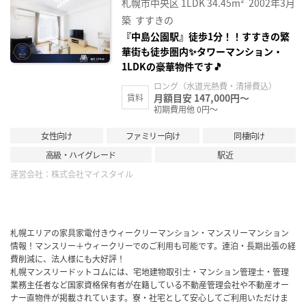
札幌市中央区
1LDK
34.45m²
2002年3月
に入
り登
築
すすきの
録
『中島公園駅』徒歩1分！！すすきの繁
華街も徒歩圏内✨タワーマンション・
1LDKの豪華物件です🎵
ロング（水道光熱費・清掃費込）
月額目安 147,000円～
賃料
初期費用他 0円～
女性向け
ファミリー向け
同棲向け
高級・ハイグレード
駅近
運営会社：
株式会社マイスタイル
札幌エリアの家具家電付きウィークリーマンション・マンスリーマンション
情報！マンスリー＋ウィークリーでのご利用も可能です。連泊・長期出張の経
費削減に、法人様にも大好評！
札幌マンスリードットコムには、宅地建物取引士・マンション管理士・管理
業務主任者など国家資格保有者が在籍している不動産管理会社や不動産オー
ナー直物件が掲載されています。寮・社宅として安心してご利用いただけま