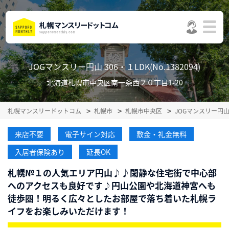
JOGマンスリー円山 306・１LDK(No.1382094)
北海道札幌市中央区南一条西２０丁目1-20
札幌マンスリードットコム
札幌市
札幌市中央区
JOGマンスリー円
来店不要
電子サイン対応
敷金・礼金無料
入居者保険あり
延長OK
札幌№１の人気エリア円山♪♪閑静な住宅街で中心部
へのアクセスも良好です♪円山公園や北海道神宮へも
徒歩圏！明るく広々としたお部屋で落ち着いた札幌ラ
イフをお楽しみいただけます！