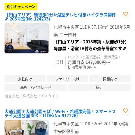
割引キャンペーン
【円山エリア】駅徒歩1分✨浴室テレビ付きハイクラス物件
🎵 208号室(No.124233)
お気
に入
札幌市中央区
1LDK
37.16m²
2018年6月
り登
録
築
二十四軒
【円山エリア・2018年築・駅徒歩1分】
角部屋・浴室TV付きの豪華居室です🎵
ロング（水道光熱費・清掃費込）
月額目安 147,000円～
賃料
初期費用他 0円～
女性向け
ファミリー向け
同棲向け
高級・ハイグレード
駅近
運営会社：
株式会社マイスタイル
大通公園＊大通公園そば♪Wi-Fi・冷暖房完備！スマートス
テイ大通公園 303・1LDK(No.917726)
お気
に入
札幌市中央区
1LDK
32m²
2017年9月築
り登
録
中央区役所前