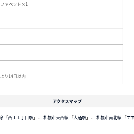
ソファベッド×1
より14日以内
アクセスマップ
線
「
西１１丁目駅
」 、
札幌市東西線
「
大通駅
」 、
札幌市南北線
「
す