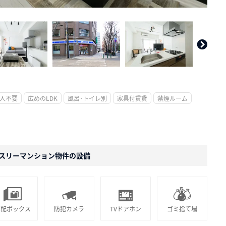
。
人不要
広めのLDK
風呂･トイレ別
家具付賃貸
禁煙ルーム
スリーマンション物件の設備
宅配ボックス
防犯カメラ
TVドアホン
ゴミ捨て場