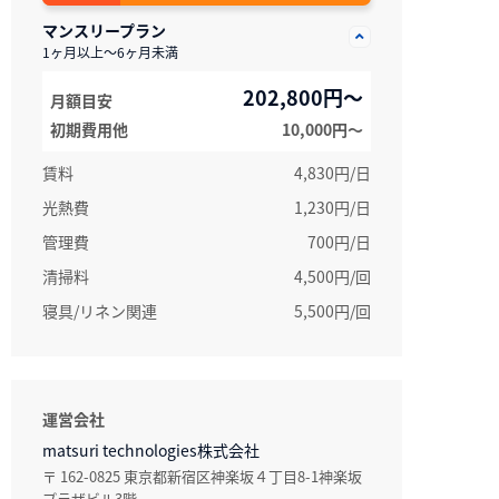
マンスリープラン
1ヶ月以上～6ヶ月未満
202,800円～
月額目安
初期費用他
10,000円〜
賃料
4,830円/日
光熱費
1,230円/日
管理費
700円/日
清掃料
4,500円/回
寝具/リネン関連
5,500円/回
運営会社
matsuri technologies株式会社
〒 162-0825 東京都新宿区神楽坂４丁目8-1神楽坂
プラザビル3階