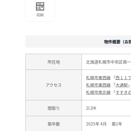
収納
物件概要（お問合
所在地
北海道札幌市中央区南一条西８丁
札幌市東西線
「
西１１
アクセス
札幌市東西線
「
大通駅
札幌市南北線
「
すすき
間取り
2LDK
築年数
2025年 4月 築1年