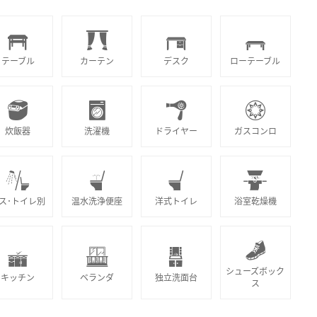
テーブル
カーテン
デスク
ローテーブル
炊飯器
洗濯機
ドライヤー
ガスコンロ
ス･トイレ別
温水洗浄便座
洋式トイレ
浴室乾燥機
シューズボック
キッチン
ベランダ
独立洗面台
ス