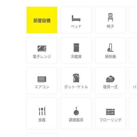
部屋設備
ベッド
椅子
電子レンジ
冷蔵庫
掃除機
エアコン
ポット･ケトル
寝具一式
バ
食器
調理器具
フローリング