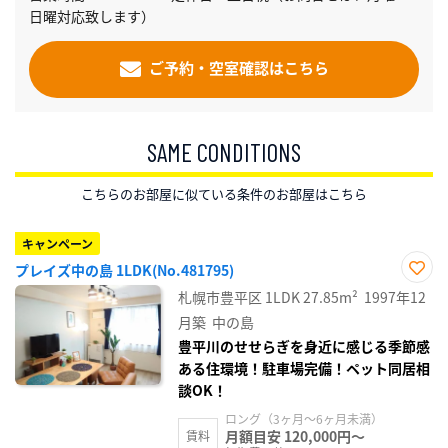
日曜対応致します）
ご予約・空室確認はこちら
SAME CONDITIONS
こちらのお部屋に似ている条件のお部屋はこちら
キャンペーン
プレイズ中の島 1LDK(No.481795)
お気
札幌市豊平区
1LDK
27.85m²
1997年12
に入
り登
月築
中の島
録
豊平川のせせらぎを身近に感じる季節感
ある住環境！駐車場完備！ペット同居相
談OK！
ロング（3ヶ月～6ヶ月未満）
月額目安 120,000円～
賃料