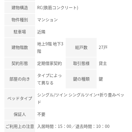
建物構造
RC(鉄筋コンクリート)
物件種別
マンション
駐車場
近隣
地上9階 地下3
建物階数
総戸数
27戸
階
契約形態
定期借家契約
取引態様
貸主
タイプによっ
部屋の向き
鍵の種類
鍵
て異なる
シングル/ツイン シングルツイン+折り畳みベッ
ベッドタイプ
ド
保証人
不要
ご利用上の注意
入居時間：15：00／退去時間：10：00