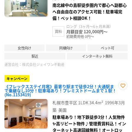
録
南北線中の島駅徒歩圏内で都心へ副都心
へ自由自在のアクセス可能！駐車場完
備！ペット相談OK！
ロング（3ヶ月～6ヶ月未満）
月額目安 120,000円～
賃料
初期費用他 0円～
女性向け
同棲向け
ペット可
駅近
インターネット無料
運営会社：
株式会社ジェイワン不動産
キャンペーン
《フレックスステイ月寒》最寄り駅まで徒歩2分！大通駅ま
で乗継なし10分！駐車場あり！プレミストドームまで１駅！
お気
(No.1153419)
に入
り登
札幌市豊平区
1LDK
34.4m²
1996年3月
録
築
美園
駐車場あり！地下鉄徒歩3分！人気物件
✨高リピート物件♪管理費賃料込！イン
ターネット高速回線無料！オートロッ