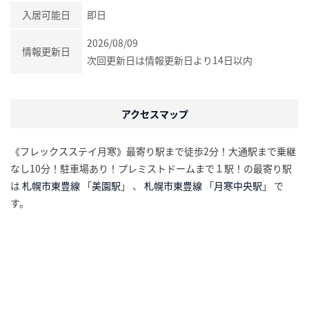
入居可能日
即日
2026/08/09
情報更新日
次回更新日は情報更新日より14日以内
アクセスマップ
《フレックスステイ月寒》最寄り駅まで徒歩2分！大通駅まで乗継
なし10分！駐車場あり！プレミストドームまで１駅！の最寄り駅
は
札幌市東豊線
「
美園駅
」 、
札幌市東豊線
「
月寒中央駅
」 で
す。