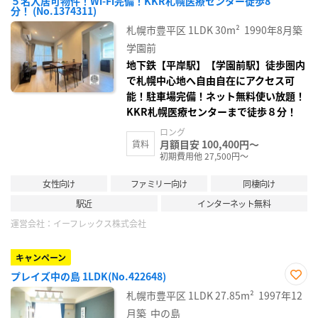
５名入居可物件！Wi-Fi完備！KKR札幌医療センター徒歩8
お気
分！ (No.1374311)
に入
り登
札幌市豊平区
1LDK
30m²
1990年8月築
録
学園前
地下鉄【平岸駅】【学園前駅】徒歩圏内
で札幌中心地へ自由自在にアクセス可
能！駐車場完備！ネット無料使い放題！
KKR札幌医療センターまで徒歩８分！
ロング
月額目安 100,400円～
賃料
初期費用他 27,500円～
女性向け
ファミリー向け
同棲向け
駅近
インターネット無料
運営会社：
イーフレックス株式会社
キャンペーン
プレイズ中の島 1LDK(No.422648)
お気
札幌市豊平区
1LDK
27.85m²
1997年12
に入
り登
月築
中の島