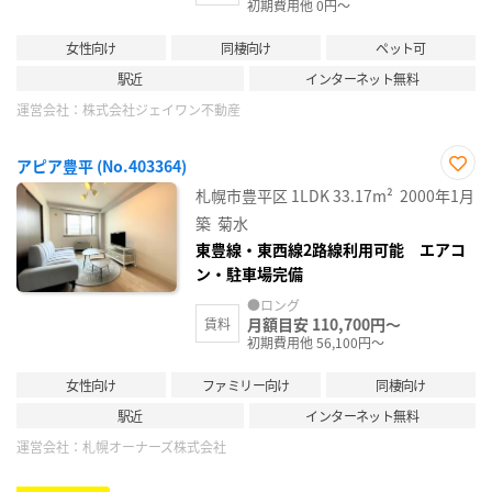
初期費用他 0円～
女性向け
同棲向け
ペット可
駅近
インターネット無料
運営会社：
株式会社ジェイワン不動産
アピア豊平 (No.403364)
お気
札幌市豊平区
1LDK
33.17m²
2000年1月
に入
り登
築
菊水
録
東豊線・東西線2路線利用可能 エアコ
ン・駐車場完備
●ロング
月額目安 110,700円～
賃料
初期費用他 56,100円～
女性向け
ファミリー向け
同棲向け
駅近
インターネット無料
運営会社：
札幌オーナーズ株式会社