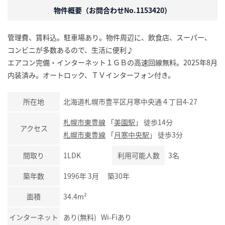
物件概要（お問合わせNo.1153420）
管理費、賃料込。駐車場あり。物件周辺に、飲食店、スーパー、
コンビニが多数あるので、生活に便利♪
エアコン完備・インターネット１ＧＢの高速回線無料。2025年8月
内装済み。オートロック、ＴＶインターフォン付き。
所在地
北海道札幌市豊平区月寒中央通４丁目4-27
札幌市東豊線
「
美園駅
」 徒歩14分
アクセス
札幌市東豊線
「
月寒中央駅
」 徒歩3分
間取り
1LDK
利用可能人数
3名
築年数
1996年 3月 築30年
面積
34.4m²
インターネット
あり(無料) Wi-Fiあり