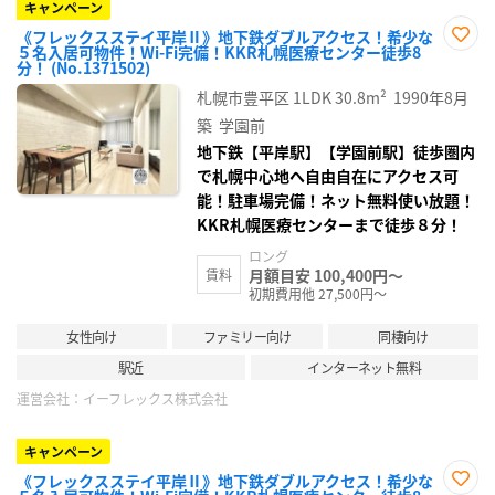
キャンペーン
《フレックスステイ平岸Ⅱ》地下鉄ダブルアクセス！希少な
５名入居可物件！Wi-Fi完備！KKR札幌医療センター徒歩8
お気
分！ (No.1371502)
に入
り登
札幌市豊平区
1LDK
30.8m²
1990年8月
録
築
学園前
地下鉄【平岸駅】【学園前駅】徒歩圏内
で札幌中心地へ自由自在にアクセス可
能！駐車場完備！ネット無料使い放題！
KKR札幌医療センターまで徒歩８分！
ロング
月額目安 100,400円～
賃料
初期費用他 27,500円～
女性向け
ファミリー向け
同棲向け
駅近
インターネット無料
運営会社：
イーフレックス株式会社
キャンペーン
《フレックスステイ平岸Ⅱ》地下鉄ダブルアクセス！希少な