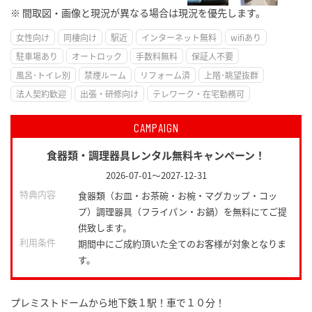
※ 間取図・画像と現況が異なる場合は現況を優先します。
女性向け
同棲向け
駅近
インターネット無料
wifiあり
駐車場あり
オートロック
手数料無料
保証人不要
風呂･トイレ別
禁煙ルーム
リフォーム済
上階･眺望抜群
法人契約歓迎
出張・研修向け
テレワーク・在宅勤務可
CAMPAIGN
食器類・調理器具レンタル無料キャンペーン！
2026-07-01
～
2027-12-31
特典内容
食器類（お皿・お茶碗・お椀・マグカップ・コッ
プ）調理器具（フライパン・お鍋）を無料にてご提
供致します。
利用条件
期間中にご成約頂いた全てのお客様が対象となりま
す。
プレミストドームから地下鉄１駅！車で１０分！