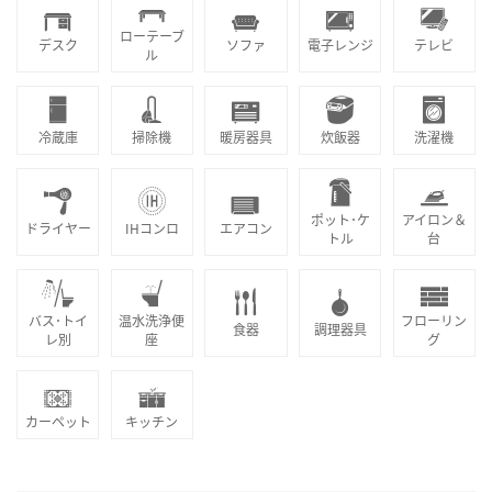
ローテーブ
デスク
ソファ
電子レンジ
テレビ
ル
冷蔵庫
掃除機
暖房器具
炊飯器
洗濯機
ポット･ケ
アイロン＆
ドライヤー
IHコンロ
エアコン
トル
台
バス･トイ
温水洗浄便
フローリン
食器
調理器具
レ別
座
グ
カーペット
キッチン