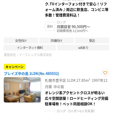
ク.TVインターフォン付きで安心！リフ
ォーム済み♪周辺に飲食店、コンビニ等
多数！管理費賃料込！
ロング
月額目安 90,500円～
賃料
初期費用他 22,000円～
女性向け
同棲向け
駅近
インターネット無料
wifiあり
運営会社：
イーフレックス株式会社
キャンペーン
プレイズ中の島 1LDK(No.485932)
お気
札幌市豊平区
1LDK
27.85m²
1997年12
に入
り登
月築
中の島
録
オレンジ系アクセントクロスが明るい
広々空間部屋！ロードヒーティング完備
駐車場有！ペット同居相談OK！
ロング（3ヶ月～6ヶ月未満）