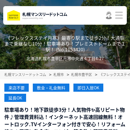
《フレックスステイ月寒》最寄り駅まで徒歩2分！大通駅
まで乗継なし10分！駐車場あり！プレミストドームまで１
駅！ (No.1153420)
北海道札幌市豊平区月寒中央通４丁目4-27
札幌マンスリードットコム
札幌市
札幌市豊平区
《フレックスステイ
来店不要
敷金・礼金無料
即日入居OK
延長OK
駐車場あり！地下鉄徒歩3分！人気物件✨高リピート物
件♪管理費賃料込！インターネット高速回線無料！オ
ートロック.TVインターフォン付きで安心！リフォーム