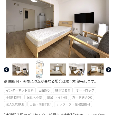
※ 間取図・画像と現況が異なる場合は現況を優先します。
インターネット無料
wifiあり
駐車場あり
オートロック
手数料無料
保証人不要
風呂･トイレ別
カード決済OK
法人契約歓迎
出張・研修向け
テレワーク・在宅勤務可
"大通駅１駅のバスセンター前駅まで徒歩7分★オートロック完