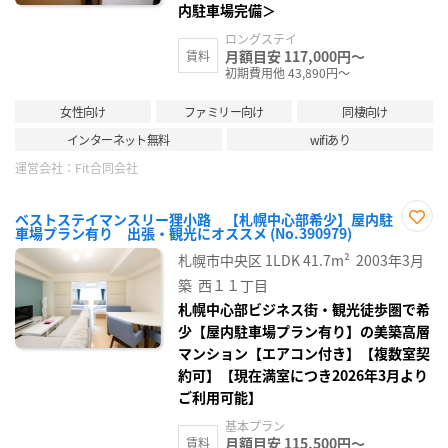
内駐車場完備＞
ロングステイ
月額目安 117,000円～
賃料
初期費用他 43,890円～
女性向け
ファミリー向け
同棲向け
インターネット無料
wifiあり
運営会社：
Fit合同会社
ベストステイマンスリー狸小路 【札幌中心部希少】屋内駐
車場プラン有り 出張・観光にオススメ (No.390979)
お気
に入
札幌市中央区
1LDK
41.7m²
2003年3月
り登
録
築
西１１丁目
札幌中心部ビジネス街・観光徒歩圏で希
少【屋内駐車場プラン有り】の美築高層
マンション【エアコン付き】【複数室契
約可】【現在満室につき2026年3月より
ご利用可能】
基本プラン
月額目安 115,500円～
賃料