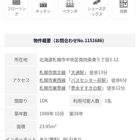
フローリン
シューズボ
キッチン
ベランダ
収納
グ
ックス
物件概要（お問合わせNo.1151686）
所在地
北海道札幌市中央区南四条東５丁目3-12
札幌市南北線
「
大通駅
」 徒歩13分
アクセス
札幌市東西線
「
バスセンター前駅
」 徒歩6分
札幌市東豊線
「
豊水すすきの駅
」 徒歩12分
間取り
1DK
利用可能人数
1名
築年数
1988年 10月 築38年
面積
23.95m²
インターネット
あり(無料) Wi-Fiあり