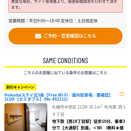
悪質な場合、サイト管理者より、損害賠償請求を行わせて頂き
ます。
営業時間：平日9:00～18:00 定休日：土日祝定休
ご予約・空室確認はこちら
SAME CONDITIONS
こちらのお部屋に似ている条件のお部屋はこちら
割引キャンペーン
Hokudaiステイ北5条【Free Wi-Fi／屋内駐車場／要確認】
1LDK【セミダブル】(No.492122)
お気
に入
札幌市中央区
1LDK
36.1m²
年月築
西１
り登
録
８丁目
地下鉄【西18丁目駅】徒歩10分、乗車3
分で【大通駅】到着。＜Wi‐i無料★屋