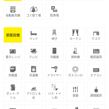
自動販売機
ゴミ捨て場
駐車場
部屋設備
ベッド
椅子
カーテン
デスク
電子レンジ
テレビ
冷蔵庫
掃除機
暖房器具
炊飯器
洗濯機
ドライヤー
ガスコンロ
エアコン
ポット･ケ
アイロン＆
バス･トイ
食器
調理器具
トル
台
レ別