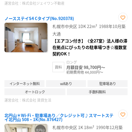
運営会社：
株式会社ジェイワン不動産
ノースステイS4 Cタイプ(No.920378)
お気
札幌市中央区
1DK
22m²
1988年10月築
に入
り登
大通
録
【エアコン付き】〈全27室〉法人様の滞
在拠点にぴったりの駐車場つき☆複数室
契約OK！
ロング
月額目安 98,700円～
賃料
初期費用他 44,000円～
インターネット無料
wifiあり
駐車場あり
オートロック
手数料無料
運営会社：
株式会社 賃貸生活
北円山＊Wi-Fi・駐車場あり／クレジット可♪スマートステ
イ北円山 508・1K(No.876427)
お気
に入
札幌市中央区
1K
18m²
1990年12月築
り登