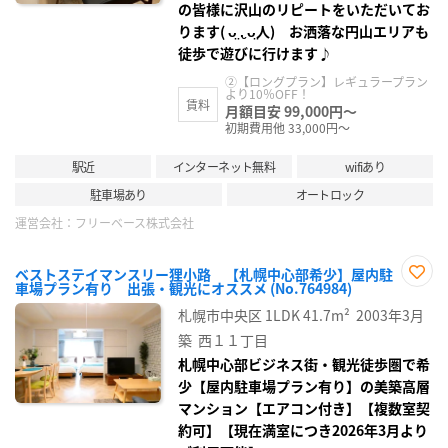
の皆様に沢山のリピートをいただいてお
ります( ᴗ̤ .̮ ᴗ̤人) お洒落な円山エリアも
徒歩で遊びに行けます♪
②【ロングプラン】レギュラープラン
より10％OFF！
賃料
月額目安 99,000円～
初期費用他 33,000円～
駅近
インターネット無料
wifiあり
駐車場あり
オートロック
運営会社：
フリーベース株式会社
ベストステイマンスリー狸小路 【札幌中心部希少】屋内駐
車場プラン有り 出張・観光にオススメ (No.764984)
お気
に入
札幌市中央区
1LDK
41.7m²
2003年3月
り登
録
築
西１１丁目
札幌中心部ビジネス街・観光徒歩圏で希
少【屋内駐車場プラン有り】の美築高層
マンション【エアコン付き】【複数室契
約可】【現在満室につき2026年3月より