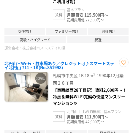
ご利用可能】
基本プラン
月額目安 115,500円～
賃料
初期費用他 27,500円～
女性向け
ファミリー向け
同棲向け
高級・ハイグレード
駅近
運営会社：
株式会社ベストステイ札幌
北円山＊Wi-Fi・駐車場あり／クレジット可♪スマートステ
イ北円山 711・1K(No.851998)
お気
に入
札幌市中央区
1K
18m²
1990年12月築
り登
録
西２８丁目
【東西線西28丁目駅】賃料2,600円〜！
冷房＆無料Wi-Fi完備の快適マンスリー
マンション✨
北円山｜【Wi-Fi無料】基本プラン
月額目安 111,500円～
賃料
初期費用他 42,900円～