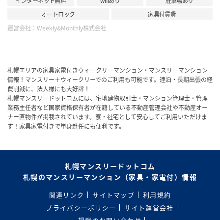
インターネット無料
wifiあり
駐車場あり
オートロック
家具付賃貸
運営会社：
Weekly&Monthly株式会社
札幌エリアの家具家電付きウィークリーマンション・マンスリーマンション
情報！マンスリー＋ウィークリーでのご利用も可能です。連泊・長期出張の経
費削減に、法人様にも大好評！
札幌マンスリードットコムには、宅地建物取引士・マンション管理士・管理
業務主任者など国家資格保有者が在籍している不動産管理会社や不動産オー
ナー直物件が掲載されています。寮・社宅として安心してご利用いただけま
す！家具家電付きで単身赴任にも便利です。
札幌マンスリードットコム
札幌のマンスリーマンション（家具・家電付）情報
関連リンク
サイトマップ
利用規約
プライバシーポリシー
サイト運営会社