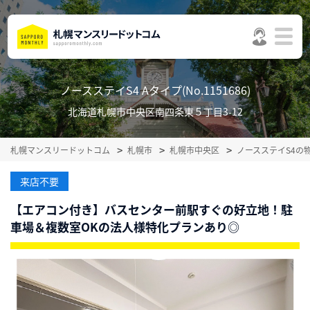
ノースステイS4 Aタイプ(No.1151686)
北海道札幌市中央区南四条東５丁目3-12
札幌マンスリードットコム
札幌市
札幌市中央区
ノースステイS4の
来店不要
【エアコン付き】バスセンター前駅すぐの好立地！駐
車場＆複数室OKの法人様特化プランあり◎