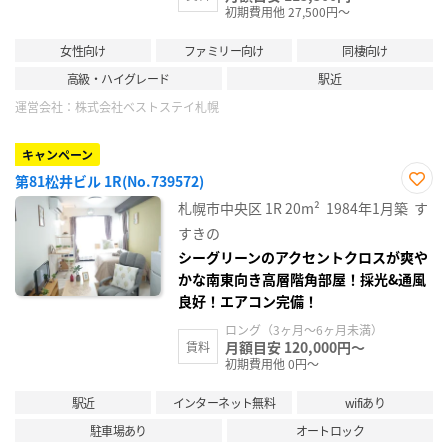
初期費用他 27,500円～
女性向け
ファミリー向け
同棲向け
高級・ハイグレード
駅近
運営会社：
株式会社ベストステイ札幌
キャンペーン
第81松井ビル 1R(No.739572)
お気
札幌市中央区
1R
20m²
1984年1月築
す
に入
り登
すきの
録
シーグリーンのアクセントクロスが爽や
かな南東向き高層階角部屋！採光&通風
良好！エアコン完備！
ロング（3ヶ月～6ヶ月未満）
月額目安 120,000円～
賃料
初期費用他 0円～
駅近
インターネット無料
wifiあり
駐車場あり
オートロック