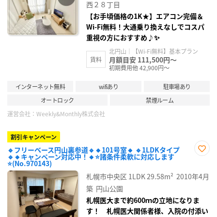
録
西２８丁目
【お手頃価格の1K★】エアコン完備＆
Wi-Fi無料！大通乗り換えなしでコスパ
重視の方におすすめ♪✨
北円山｜【Wi-Fi無料】基本プラン
月額目安 111,500円～
賃料
初期費用他 42,900円～
インターネット無料
wifiあり
駐車場あり
オートロック
禁煙ルーム
運営会社：
Weekly&Monthly株式会社
割引キャンペーン
🔹フリーベース円山裏参道🔹🔸101号室🔸 🔹1LDKタイプ
🔹🔸キャンペーン対応中！🔸⭐諸条件柔軟に対応します
お気
⭐(No.970143)
に入
り登
札幌市中央区
1LDK
29.58m²
2010年4月
録
築
円山公園
札幌医大まで約600ｍの立地になりま
す！ 札幌医大関係者様、入院の付添い