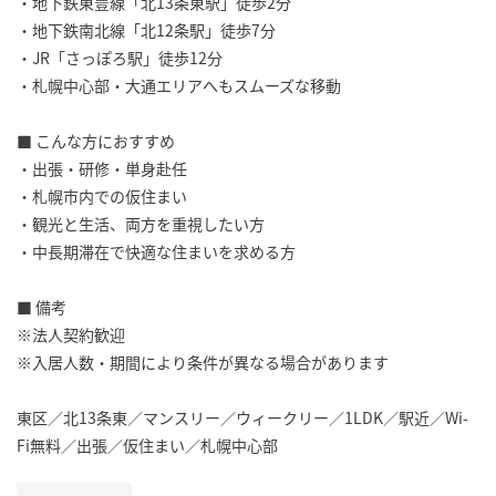
・地下鉄東豊線「北13条東駅」徒歩2分
・地下鉄南北線「北12条駅」徒歩7分
・JR「さっぽろ駅」徒歩12分
・札幌中心部・大通エリアへもスムーズな移動
■ こんな方におすすめ
・出張・研修・単身赴任
・札幌市内での仮住まい
・観光と生活、両方を重視したい方
・中長期滞在で快適な住まいを求める方
■ 備考
※法人契約歓迎
※入居人数・期間により条件が異なる場合があります
東区／北13条東／マンスリー／ウィークリー／1LDK／駅近／Wi-
Fi無料／出張／仮住まい／札幌中心部