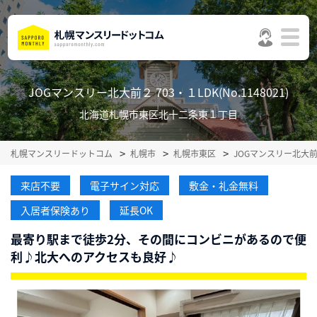
JOGマンスリー北大前２ 703・１LDK(No.1148021)
北海道札幌市東区北十二条東１丁目
札幌マンスリードットコム
札幌市
札幌市東区
JOGマンスリー北大
来店不要
電子サイン対応
敷金・礼金無料
入居者保険あり
延長OK
最寄り駅まで徒歩2分、その間にコンビニがあるので便
利♪北大へのアクセスも良好♪