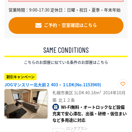
営業時間：9:00-17:30 定休日：日曜・祝日・夏季・年末年始
ご予約・空室確認はこちら
SAME CONDITIONS
こちらのお部屋に似ている条件のお部屋はこちら
割引キャンペーン
JOGマンスリー北大前２ 403・１LDK(No.1153969)
お気
札幌市東区
1LDK
40.18m²
2014年10月
に入
り登
築
北１２条
録
Wi-Fi無料・オートロックなど設備
充実で安心滞在、出張・研修・仮住まい
など多用途に対応
ロングプラン