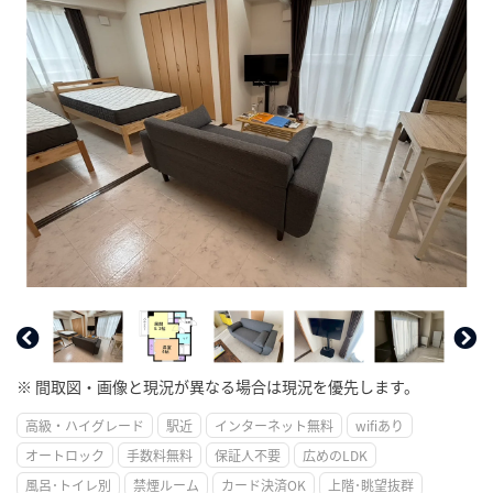
※ 間取図・画像と現況が異なる場合は現況を優先します。
高級・ハイグレード
駅近
インターネット無料
wifiあり
オートロック
手数料無料
保証人不要
広めのLDK
風呂･トイレ別
禁煙ルーム
カード決済OK
上階･眺望抜群