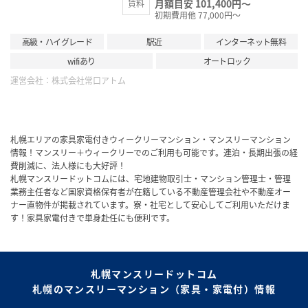
月額目安 101,400円～
賃料
初期費用他 77,000円～
高級・ハイグレード
駅近
インターネット無料
wifiあり
オートロック
運営会社：
株式会社常口アトム
札幌エリアの家具家電付きウィークリーマンション・マンスリーマンション
情報！マンスリー＋ウィークリーでのご利用も可能です。連泊・長期出張の経
費削減に、法人様にも大好評！
札幌マンスリードットコムには、宅地建物取引士・マンション管理士・管理
業務主任者など国家資格保有者が在籍している不動産管理会社や不動産オー
ナー直物件が掲載されています。寮・社宅として安心してご利用いただけま
す！家具家電付きで単身赴任にも便利です。
札幌マンスリードットコム
札幌のマンスリーマンション（家具・家電付）情報