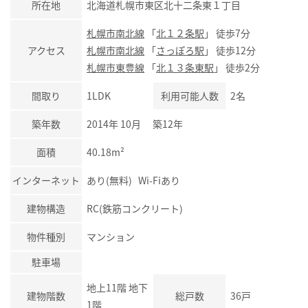
所在地
北海道札幌市東区北十二条東１丁目
札幌市南北線
「
北１２条駅
」 徒歩7分
アクセス
札幌市南北線
「
さっぽろ駅
」 徒歩12分
札幌市東豊線
「
北１３条東駅
」 徒歩2分
間取り
1LDK
利用可能人数
2名
築年数
2014年 10月 築12年
面積
40.18m²
インターネット
あり(無料) Wi-Fiあり
建物構造
RC(鉄筋コンクリート)
物件種別
マンション
駐車場
地上11階 地下
建物階数
総戸数
36戸
1階