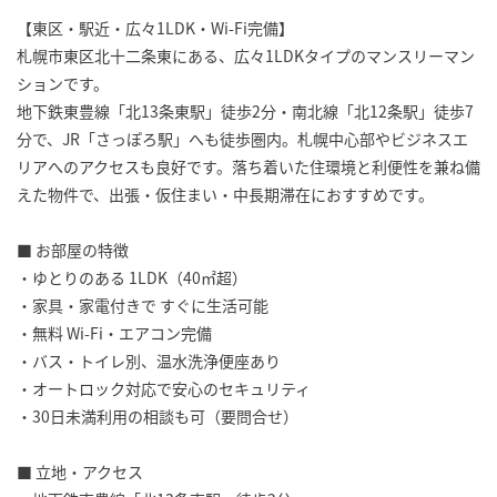
【東区・駅近・広々1LDK・Wi-Fi完備】
札幌市東区北十二条東にある、広々1LDKタイプのマンスリーマン
ションです。
地下鉄東豊線「北13条東駅」徒歩2分・南北線「北12条駅」徒歩7
分で、JR「さっぽろ駅」へも徒歩圏内。札幌中心部やビジネスエ
リアへのアクセスも良好です。落ち着いた住環境と利便性を兼ね備
えた物件で、出張・仮住まい・中長期滞在におすすめです。
■ お部屋の特徴
・ゆとりのある 1LDK（40㎡超）
・家具・家電付きで すぐに生活可能
・無料 Wi-Fi・エアコン完備
・バス・トイレ別、温水洗浄便座あり
・オートロック対応で安心のセキュリティ
・30日未満利用の相談も可（要問合せ）
■ 立地・アクセス