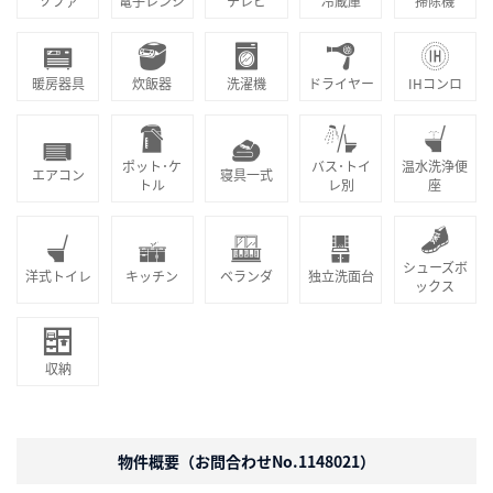
ソファ
電子レンジ
テレビ
冷蔵庫
掃除機
暖房器具
炊飯器
洗濯機
ドライヤー
IHコンロ
ポット･ケ
バス･トイ
温水洗浄便
エアコン
寝具一式
トル
レ別
座
シューズボ
洋式トイレ
キッチン
ベランダ
独立洗面台
ックス
収納
物件概要（お問合わせNo.1148021）