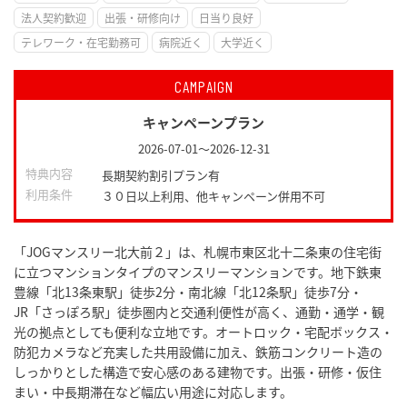
法人契約歓迎
出張・研修向け
日当り良好
テレワーク・在宅勤務可
病院近く
大学近く
CAMPAIGN
キャンペーンプラン
2026-07-01
～
2026-12-31
特典内容
長期契約割引プラン有
利用条件
３０日以上利用、他キャンペーン併用不可
「JOGマンスリー北大前２」は、札幌市東区北十二条東の住宅街
に立つマンションタイプのマンスリーマンションです。地下鉄東
豊線「北13条東駅」徒歩2分・南北線「北12条駅」徒歩7分・
JR「さっぽろ駅」徒歩圏内と交通利便性が高く、通勤・通学・観
光の拠点としても便利な立地です。オートロック・宅配ボックス・
防犯カメラなど充実した共用設備に加え、鉄筋コンクリート造の
しっかりとした構造で安心感のある建物です。出張・研修・仮住
まい・中長期滞在など幅広い用途に対応します。