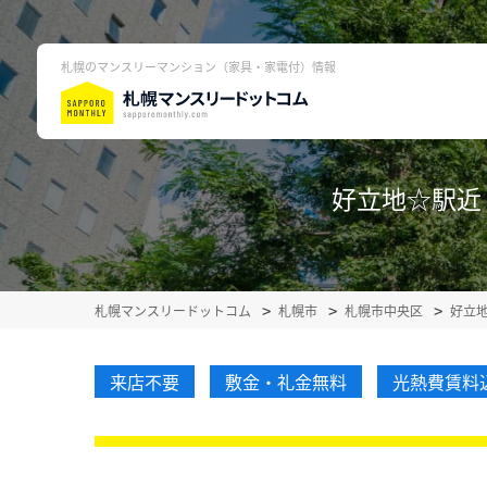
札幌のマンスリーマンション（家具・家電付）情報
好立地☆駅近！大
札幌マンスリードットコム
札幌市
札幌市中央区
好立地
来店不要
敷金・礼金無料
光熱費賃料