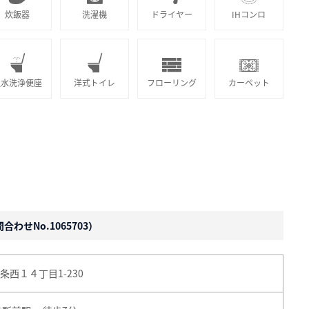
炊飯器
洗濯機
ドライヤー
IHコンロ
温水洗浄便座
洋式トイレ
フローリング
カーペット
わせNo.1065703）
西１４丁目1-230