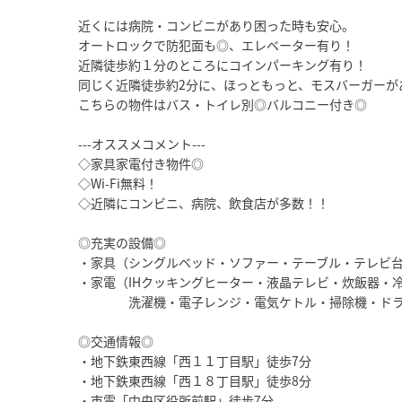
近くには病院・コンビニがあり困った時も安心。
オートロックで防犯面も◎、エレベーター有り！
近隣徒歩約１分のところにコインパーキング有り！
同じく近隣徒歩約2分に、ほっともっと、モスバーガーが
こちらの物件はバス・トイレ別◎バルコニー付き◎
---オススメコメント---
◇家具家電付き物件◎
◇Wi-Fi無料！
◇近隣にコンビニ、病院、飲食店が多数！！
◎充実の設備◎
・家具（シングルベッド・ソファー・テーブル・テレビ
・家電（IHクッキングヒーター・液晶テレビ・炊飯器・
洗濯機・電子レンジ・電気ケトル・掃除機・ドラ
◎交通情報◎
・地下鉄東西線「西１１丁目駅」徒歩7分
・地下鉄東西線「西１８丁目駅」徒歩8分
・市電「中央区役所前駅」徒歩7分