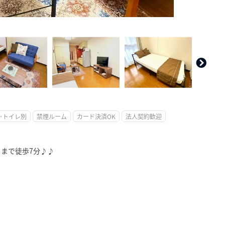
。
･トイレ別
禁煙ルーム
カード決済OK
法人契約歓迎
』まで徒歩7分♪♪