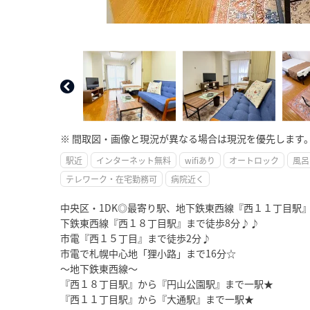
※ 間取図・画像と現況が異なる場合は現況を優先します
駅近
インターネット無料
wifiあり
オートロック
風呂
テレワーク・在宅勤務可
病院近く
中央区・1DK◎最寄り駅、地下鉄東西線『西１１丁目駅
下鉄東西線『西１８丁目駅』まで徒歩8分♪♪
市電『西１５丁目』まで徒歩2分♪
市電で札幌中心地「狸小路」まで16分☆
～地下鉄東西線～
『西１８丁目駅』から『円山公園駅』まで一駅★
『西１１丁目駅』から『大通駅』まで一駅★