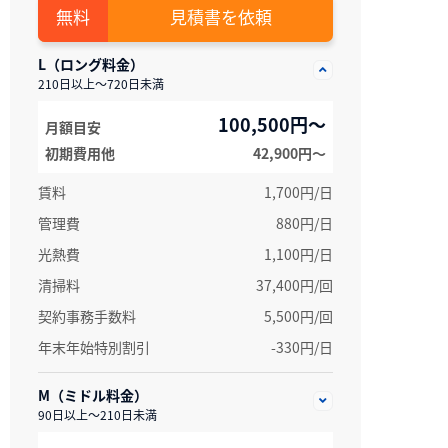
見積書を依頼
L（ロング料金）
210日以上～720日未満
100,500円～
月額目安
初期費用他
42,900円〜
賃料
1,700円/日
管理費
880円/日
光熱費
1,100円/日
清掃料
37,400円/回
契約事務手数料
5,500円/回
年末年始特別割引
-330円/日
M（ミドル料金）
90日以上～210日未満