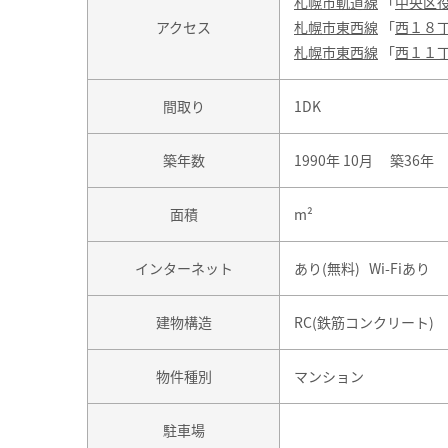
札幌市軌道線
「
中央区
アクセス
札幌市東西線
「
西１８
札幌市東西線
「
西１１
間取り
1DK
築年数
1990年 10月 築36年
面積
m²
インターネット
あり(無料) Wi-Fiあり
建物構造
RC(鉄筋コンクリート)
物件種別
マンション
駐車場