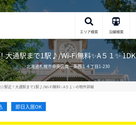
エリア検索
沿線検索
通駅まで1駅♪/Wi-Fi無料✨A５１✨ 1DK(No
北海道札幌市中央区南一条西１４丁目1-230
☆駅近！大通駅まで1駅♪/Wi-Fi無料✨A５１✨の物件詳細
込
即日入居OK